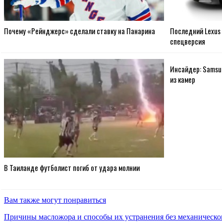
Почему «Рейнджерс» сделали ставку на Панарина
Последний Lexus
спецверсия
Инсайдер: Samsun
из камер
В Таиланде футболист погиб от удара молнии
Вам также могут понравиться
Причины масложора и способы их устранения без механическо