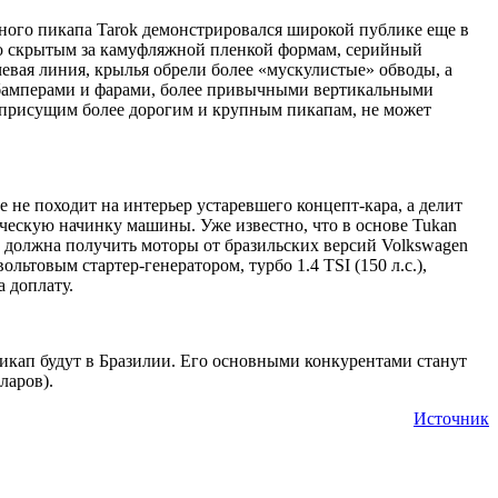
ьного пикапа Tarok демонстрировался широкой публике еще в
я по скрытым за камуфляжной пленкой формам, серийный
евая линия, крылья обрели более «мускулистые» обводы, а
 бамперами и фарами, более привычными вертикальными
, присущим более дорогим и крупным пикапам, не может
 не походит на интерьер устаревшего концепт-кара, а делит
ескую начинку машины. Уже известно, что в основе Tukan
 должна получить моторы от бразильских версий Volkswagen
вольтовым стартер-генератором, турбо 1.4 TSI (150 л.с.),
а доплату.
пикап будут в Бразилии. Его основными конкурентами станут
ларов).
Источник