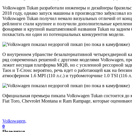
Volkswagen Tukan разработали инженеры и дизайнеры бразильс
2018 году, однако запуск машины в производство забуксовал и
Volkswagen Tukan получил немало визуальных отличий от конце
рейлинги стали крупнее и получили дополнительные креплен
фонарями и крупной выштамповкой названия Tukan на заднем 
похвастать ни один из потенциальных конкурентов модели.
О внутреннем убранстве безальтернативной четырехдверной каб
ряд современных решений с другими моделями Volkswagen, пр
лежит несущая платформа MQB, но с усиленной рессорной зад
Taos и T-Cross: вероятно, речь идет о работающей как на бензине
атмосферном 1.6 MPI (110 л.с.) и турбомоторчике 1.0 TSI (116 л.
Официальная премьера пикапа Volkswagen Tukan состоится до к
Fiat Toro, Chevrolet Montana и Ram Rampage, которые оценива
Volkswagen,
0
Поделится