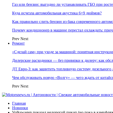
Газ или бензин: выгодно ли устанавливать ГБО при росте
Куда исчезла автомобильная акустика 6×9 дюймов?
Как правильно слить бензин из бака современного автом
Почему кондиционер в машине перестал охлаждать: при
Prev
Next
Ремонт
«Сделай сам» при уходе за машиной: понятная инструкция
Дилерские расходники — без привязки к дилеру: как об
ДТ Евро-3: как защитить топливную систему дизельного 
Чем обслуживать новую «Волгу» — чего ждать от китайс
Prev
Next
Главная
Новинки
Volkswagen показал недорогой пикап (но пока в камуфля