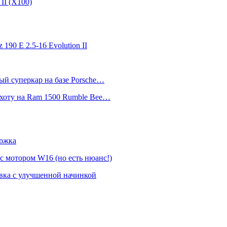
II (Х100)
 190 E 2.5-16 Evolution II
ный суперкар на базе Porsche…
 охоту на Ram 1500 Rumble Bee…
ержка
 с мотором W16 (но есть нюанс!)
овка с улучшенной начинкой