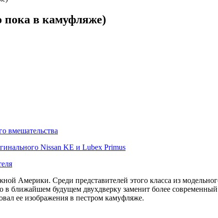
о пока в камуфляже)
го вмешательства
гинального Nissan KE и Lubex Primus
теля
жной Америки. Среди представителей этого класса из модельно
но в ближайшем будущем двухдверку заменит более современный
вал ее изображения в пестром камуфляже.