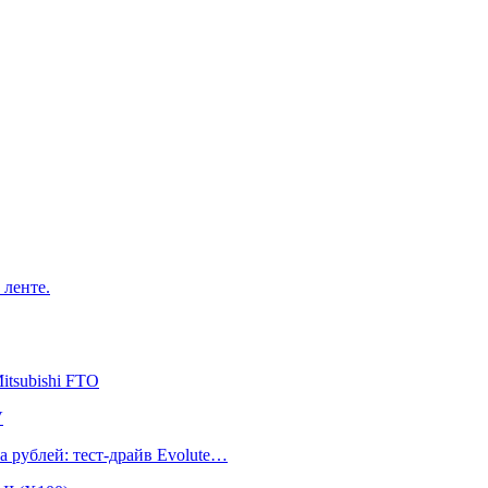
 ленте.
itsubishi FTO
V
а рублей: тест-драйв Evolute…