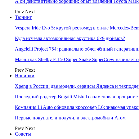
А он действительно хороший: опыт владения Toyota Mark 
Prev
Next
Тюнинг
Vespera Iride Evo 5: крутой рестомод в стиле Mercedes-Benz
Куда исчезла автомобильная акустика 6×9 дюймов?
Angelelli Project 754: радикально облегчённый генератив
Масл-трак Shelby F-150 Super Snake SuperCrew начинает
Prev
Next
Новинки
Xpeng в России: две модели, сервисы Яндекса и техподд
Последний родстер Bugatti Mistral ознаменовал прощание
Компания Li Auto обновила кроссовер L6: знакомая упак
Первые покупатели получили электромобили Атом
Prev
Next
Советы