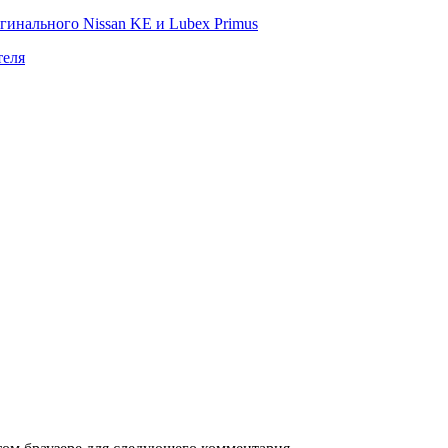
гинального Nissan KE и Lubex Primus
теля