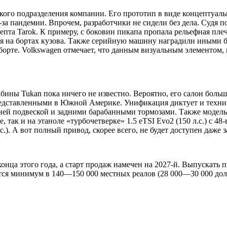
кого подразделения компании. Его прототип в виде концептуал
з-за пандемии. Впрочем, разработчики не сидели без дела. Суд
пта Tarok. К примеру, с боковин пикапа пропала рельефная плеч
ия на бортах кузова. Также серийную машину наградили иными
борте. Volkswagen отмечает, что данным визуальным элементом
ины Tukan пока ничего не известно. Вероятно, его салон больше
едставленными в Южной Америке. Унификация диктует и технич
ней подвеской и задними барабанными тормозами. Также модель
, так и на этаноле «турбочетверке» 1.5 eTSI Evo2 (150 л.с.) с 48-
с.). А вот полный привод, скорее всего, не будет доступен даже з
онца этого года, а старт продаж намечен на 2027-й. Выпускать 
ются минимум в 140—150 000 местных реалов (28 000—30 000 дол