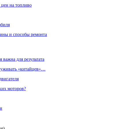
 цен на топливо
обиля
чины и способы ремонта
 важна для результата
служивать «китайцев»…
двигателя
ких моторов?
же)