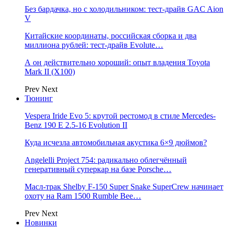
Без бардачка, но с холодильником: тест-драйв GAC Aion
V
Китайские координаты, российская сборка и два
миллиона рублей: тест-драйв Evolute…
А он действительно хороший: опыт владения Toyota
Mark II (Х100)
Prev
Next
Тюнинг
Vespera Iride Evo 5: крутой рестомод в стиле Mercedes-
Benz 190 E 2.5-16 Evolution II
Куда исчезла автомобильная акустика 6×9 дюймов?
Angelelli Project 754: радикально облегчённый
генеративный суперкар на базе Porsche…
Масл-трак Shelby F-150 Super Snake SuperCrew начинает
охоту на Ram 1500 Rumble Bee…
Prev
Next
Новинки