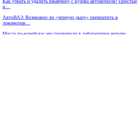
Как убрать и удалить ржавчину с кузова автомобиля? Простые
и…
АвтоВАЗ: Возможно ли «черную дыру» превратить в
локомотив…
Масла по-корейски: мы проверили в лаборатории четыре…
Главная дорога ПДД, обозначение и зона действия
Сейчас читают
Газ или бензин: выгодно ли устанавливать ГБО при росте
цен…
Куда исчезла автомобильная акустика 6×9 дюймов?
Как правильно слить бензин из бака современного
автомобиля
Prev
Next
1 из 71
Популярные категории
Новинки
3888
Ремонт
2254
Тюнинг
328