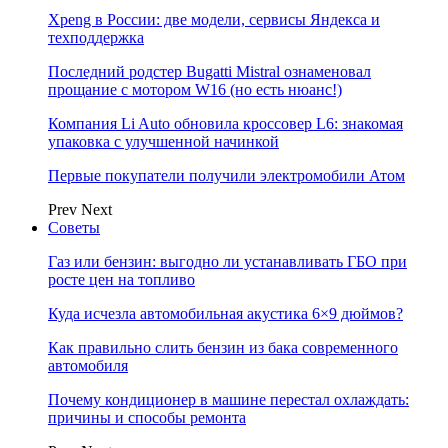
Xpeng в России: две модели, сервисы Яндекса и
техподдержка
Последний родстер Bugatti Mistral ознаменовал
прощание с мотором W16 (но есть нюанс!)
Компания Li Auto обновила кроссовер L6: знакомая
упаковка с улучшенной начинкой
Первые покупатели получили электромобили Атом
Prev
Next
Советы
Газ или бензин: выгодно ли устанавливать ГБО при
росте цен на топливо
Куда исчезла автомобильная акустика 6×9 дюймов?
Как правильно слить бензин из бака современного
автомобиля
Почему кондиционер в машине перестал охлаждать:
причины и способы ремонта