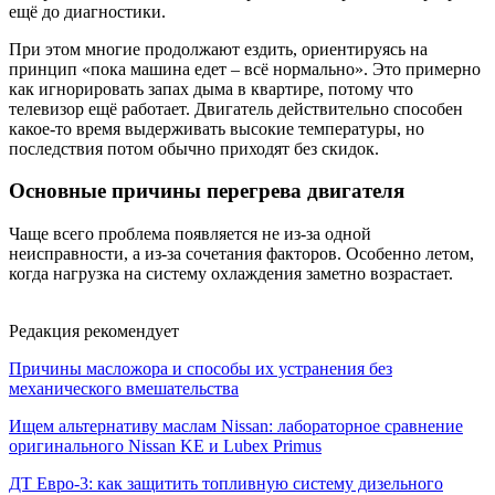
ещё до диагностики.
При этом многие продолжают ездить, ориентируясь на
принцип «пока машина едет – всё нормально». Это примерно
как игнорировать запах дыма в квартире, потому что
телевизор ещё работает. Двигатель действительно способен
какое-то время выдерживать высокие температуры, но
последствия потом обычно приходят без скидок.
Основные причины перегрева двигателя
Чаще всего проблема появляется не из-за одной
неисправности, а из-за сочетания факторов. Особенно летом,
когда нагрузка на систему охлаждения заметно возрастает.
Редакция рекомендует
Причины масложора и способы их устранения без
механического вмешательства
Ищем альтернативу маслам Nissan: лабораторное сравнение
оригинального Nissan KE и Lubex Primus
ДТ Евро-3: как защитить топливную систему дизельного