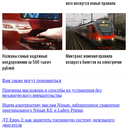
кого коснутся новые правила
Названы самые надежные
Минтранс изменил правила
внедорожники за 500 тысяч
возврата билетов на электрички
рублей
Вам также могут понравиться
Причины масложора и способы их устранения без
механического вмешательства
Ищем альтернативу маслам Nissan: лабораторное сравнение
оригинального Nissan KE и Lubex Primus
ДТ Евро-3: как защитить топливную систему дизельного
двигателя