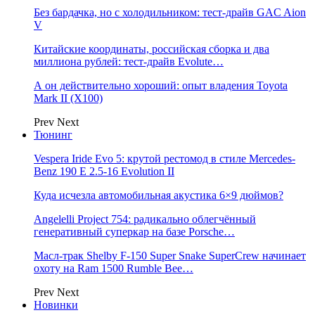
Без бардачка, но с холодильником: тест-драйв GAC Aion
V
Китайские координаты, российская сборка и два
миллиона рублей: тест-драйв Evolute…
А он действительно хороший: опыт владения Toyota
Mark II (Х100)
Prev
Next
Тюнинг
Vespera Iride Evo 5: крутой рестомод в стиле Mercedes-
Benz 190 E 2.5-16 Evolution II
Куда исчезла автомобильная акустика 6×9 дюймов?
Angelelli Project 754: радикально облегчённый
генеративный суперкар на базе Porsche…
Масл-трак Shelby F-150 Super Snake SuperCrew начинает
охоту на Ram 1500 Rumble Bee…
Prev
Next
Новинки