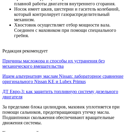
плавной работы двигателя внутреннего сгорания.
Носок имеет шкив, шестерни и гаситель колебаний,
который контролирует газораспределительный
механизм.
Хвостовик осуществляет отбор мощности вала.
Соединен с маховиком при помощи специального
гребня.
Редакция рекомендует
Причины масложора и способы их устранения без
механического вмешательства
Ищем альтернативу маслам Nissan: лабораторное сравнение
оригинального Nissan KE и Lubex Primus
ДТ Евро-3: как защитить топливную систему дизельного
двигателя
За пределами блока цилиндров, маховик уплотняется при
помощи сальников, предотвращающих утечку масла.
Подшипники скольжения обеспечивают вращательные
движения системы.