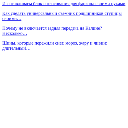
Изготавливаем блок согласования для фаркопа своими руками
Как сделать универсальный съемник подшипников ступицы
своими…
Почему не включается задняя передача на Калине?
Несколько…
Шины, которые пережили снег, мороз, жару и ливни:
длительный…
Кризис на авторынке: Продажи простых иномарок падают,
а …
Автомобильные радиаторы кондиционера как
поддерживать…
Федеральный бюджет может выделить 65 млрд рублей на
льготное…
Сейчас читают
«Сделай сам» при уходе за машиной: понятная инструкция
важна…
Дилерские расходники — без привязки к дилеру: как…