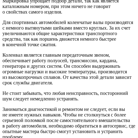
Маркировка упрощает подбор детали, так как является
каталожным номером, при этом ничего не говорит
о свойствах самого изделия.
Для спортивных автомобилей коленчатые валы производятся
с немного вытянутыми шейками вместо круглых. За их счет
увеличиваются общие характеристики транспортного
средства, так как поршень движется немного быстрее
в конечной точке сжатия.
Коленвал является главным передаточным звеном,
обеспечивает работу полуосей, трансмиссии, кардана,
генератора и других систем. Он способен выдерживать
огромные нагрузки и высокие температуры, производится
из высокопрочных сплавов. От качества этой детали зависит
срок службы двигателя.
Не стоит забывать, что любая неисправность, посторонний
шум следует немедленно устранять.
Заниматься диагностикой и ремонтом не следует, если вы
не имеете нужных навыков. Чтобы не столкнуться с более
серьезной поломкой после самостоятельного вмешательства
в работу автомобиля, необходимо обратиться в автосервис, где
опытные мастера быстро смогут установить и устранить
проблему.