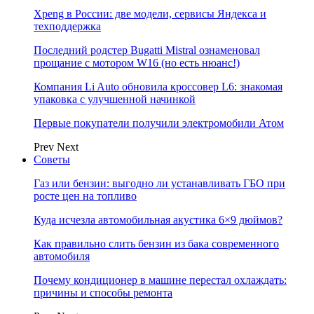
Xpeng в России: две модели, сервисы Яндекса и
техподдержка
Последний родстер Bugatti Mistral ознаменовал
прощание с мотором W16 (но есть нюанс!)
Компания Li Auto обновила кроссовер L6: знакомая
упаковка с улучшенной начинкой
Первые покупатели получили электромобили Атом
Prev
Next
Советы
Газ или бензин: выгодно ли устанавливать ГБО при
росте цен на топливо
Куда исчезла автомобильная акустика 6×9 дюймов?
Как правильно слить бензин из бака современного
автомобиля
Почему кондиционер в машине перестал охлаждать:
причины и способы ремонта