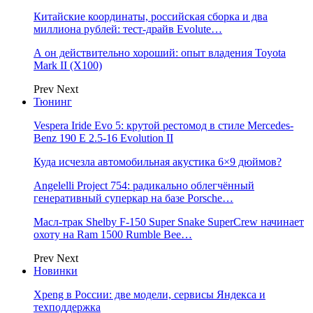
Китайские координаты, российская сборка и два
миллиона рублей: тест-драйв Evolute…
А он действительно хороший: опыт владения Toyota
Mark II (Х100)
Prev
Next
Тюнинг
Vespera Iride Evo 5: крутой рестомод в стиле Mercedes-
Benz 190 E 2.5-16 Evolution II
Куда исчезла автомобильная акустика 6×9 дюймов?
Angelelli Project 754: радикально облегчённый
генеративный суперкар на базе Porsche…
Масл-трак Shelby F-150 Super Snake SuperCrew начинает
охоту на Ram 1500 Rumble Bee…
Prev
Next
Новинки
Xpeng в России: две модели, сервисы Яндекса и
техподдержка