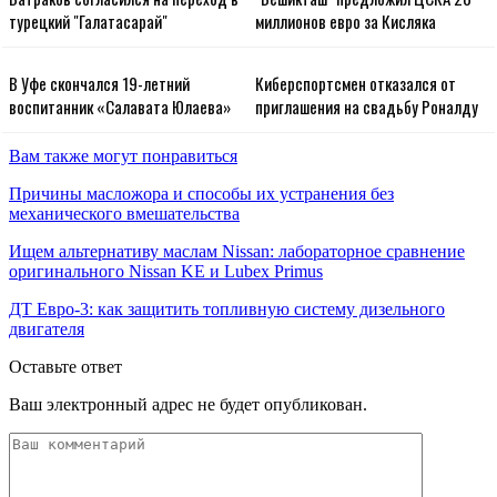
Батраков согласился на переход в
"Бешикташ" предложил ЦСКА 20
турецкий "Галатасарай"
миллионов евро за Кисляка
В Уфе скончался 19-летний
Киберспортсмен отказался от
воспитанник «Салавата Юлаева»
приглашения на свадьбу Роналду
Вам также могут понравиться
Причины масложора и способы их устранения без