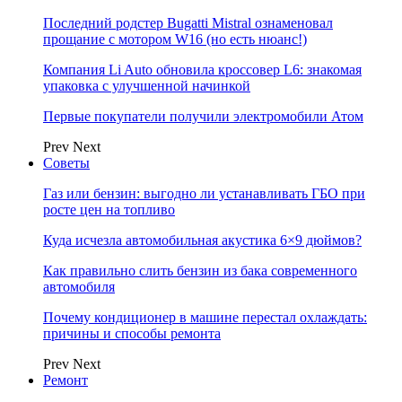
Последний родстер Bugatti Mistral ознаменовал
прощание с мотором W16 (но есть нюанс!)
Компания Li Auto обновила кроссовер L6: знакомая
упаковка с улучшенной начинкой
Первые покупатели получили электромобили Атом
Prev
Next
Советы
Газ или бензин: выгодно ли устанавливать ГБО при
росте цен на топливо
Куда исчезла автомобильная акустика 6×9 дюймов?
Как правильно слить бензин из бака современного
автомобиля
Почему кондиционер в машине перестал охлаждать:
причины и способы ремонта
Prev
Next
Ремонт