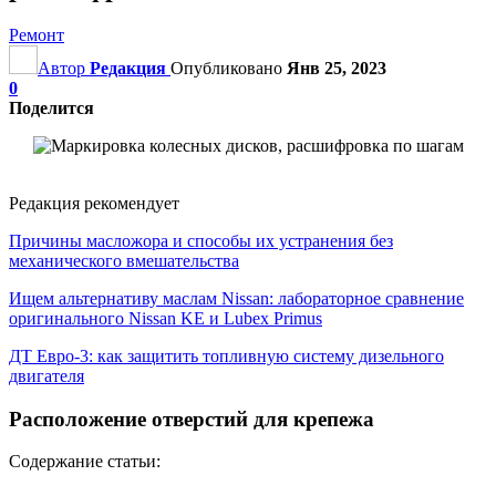
Ремонт
Автор
Редакция
Опубликовано
Янв 25, 2023
0
Поделится
Редакция рекомендует
Причины масложора и способы их устранения без
механического вмешательства
Ищем альтернативу маслам Nissan: лабораторное сравнение
оригинального Nissan KE и Lubex Primus
ДТ Евро-3: как защитить топливную систему дизельного
двигателя
Расположение отверстий для крепежа
Содержание статьи: