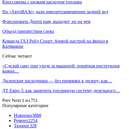
Samsung начала тестировать One UI 9.5 для грядущих
флагманов
«Ахмат» забил курьезный пенальти в ворота
«Спартака»
Батраков согласился на переход в турецкий
"Галатасарай"
Марокканская футболистка погибла при попытке
добраться до Сеуты
Популярные новости:
Взаимозаменяемость свечей зажигания как правильно
выбрать…