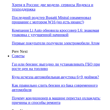
Xpeng в России: две модели, сервисы Яндекса и
техподдержка
Последний родстер Bugatti Mistral ознаменовал
прощание с мотором W16 (но есть нюанс!)
Компания Li Auto обновила кроссовер L6: знакомая
упаковка с улучшенной начинкой
Первые покупатели получили электромобили Атом
Prev
Next
Советы
Газ или бензин: выгодно ли устанавливать ГБО при
росте цен на топливо
Куда исчезла автомобильная акустика 6×9 дюймов?
Как правильно слить бензин из бака современного
автомобиля
Почему кондиционер в машине перестал охлаждать:
причины и способы ремонта