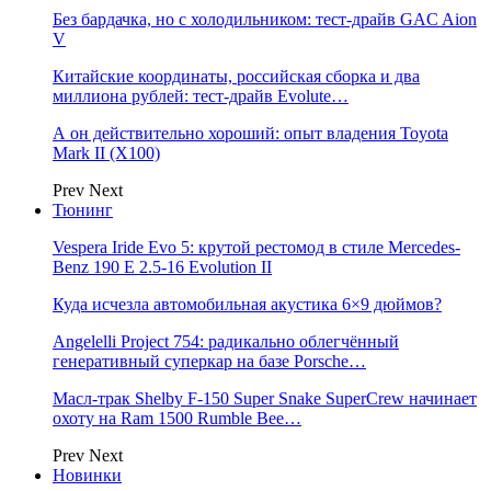
Без бардачка, но с холодильником: тест-драйв GAC Aion
V
Китайские координаты, российская сборка и два
миллиона рублей: тест-драйв Evolute…
А он действительно хороший: опыт владения Toyota
Mark II (Х100)
Prev
Next
Тюнинг
Vespera Iride Evo 5: крутой рестомод в стиле Mercedes-
Benz 190 E 2.5-16 Evolution II
Куда исчезла автомобильная акустика 6×9 дюймов?
Angelelli Project 754: радикально облегчённый
генеративный суперкар на базе Porsche…
Масл-трак Shelby F-150 Super Snake SuperCrew начинает
охоту на Ram 1500 Rumble Bee…
Prev
Next
Новинки