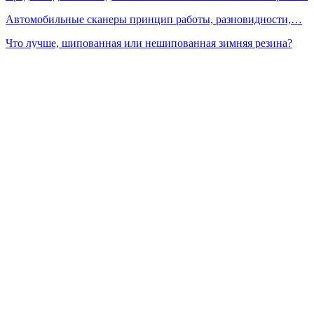
Автомобильные сканеры принцип работы, разновидности,…
Что лучше, шипованная или нешипованная зимняя резина?
Что…
Плюсы и минусы автозапуска автомобиля Стоит ли его
ставить?
Сейчас читают
«Сделай сам» при уходе за машиной: понятная инструкция
важна…
Дилерские расходники — без привязки к дилеру: как…
ДТ Евро-3: как защитить топливную систему дизельного…
Prev
Next
1 из 751
Популярные категории
Новинки
3888
Ремонт
2254
Тюнинг
328
Тест драйвы
311
Советы
213