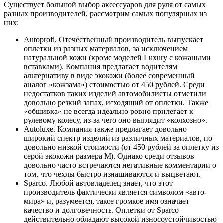
Существует большой выбор аксессуаров для руля от самых
разных производителей, рассмотрим самых популярных из
них:
Autoprofi. Отечественный производитель выпускает
оплетки из разных материалов, за исключением
натуральной кожи (кроме моделей Luxury с кожаными
вставками). Компания предлагает водителям
альтернативу в виде экокожи (более современный
аналог «кожзама») стоимостью от 450 рублей. Среди
недостатков таких изделий автомобилисты отметили
довольно резкий запах, исходящий от оплетки. Также
«обшивка» не всегда идеально ровно прилегает к
рулевому колесу, из-за чего оно выглядит «колхозно».
Autoluxe. Компания также предлагает довольно
широкий спектр изделий из различных материалов, по
довольно низкой стоимости (от 450 рублей за оплетку из
серой экокожи размера M). Однако среди отзывов
довольно часто встречаются негативные комментарии о
том, что чехлы быстро изнашиваются и выцветают.
Sparco. Любой автовладелец знает, что этот
производитель фактически является символом «авто-
мира» и, разумеется, такое громкое имя означает
качество и долговечность. Оплетки от Sparco
действительно обладают высокой износоустойчивостью