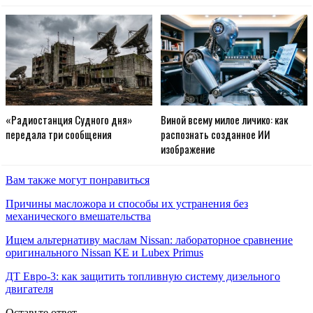
«Радиостанция Судного дня»
Виной всему милое личико: как
передала три сообщения
распознать созданное ИИ
изображение
Вам также могут понравиться
Причины масложора и способы их устранения без
механического вмешательства
Ищем альтернативу маслам Nissan: лабораторное сравнение
оригинального Nissan KE и Lubex Primus
ДТ Евро-3: как защитить топливную систему дизельного
двигателя
Оставьте ответ