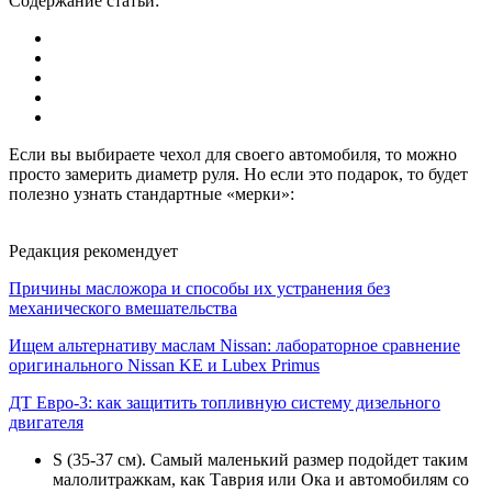
Содержание статьи:
Если вы выбираете чехол для своего автомобиля, то можно
просто замерить диаметр руля. Но если это подарок, то будет
полезно узнать стандартные «мерки»:
Редакция рекомендует
Причины масложора и способы их устранения без
механического вмешательства
Ищем альтернативу маслам Nissan: лабораторное сравнение
оригинального Nissan KE и Lubex Primus
ДТ Евро-3: как защитить топливную систему дизельного
двигателя
S (35-37 см). Самый маленький размер подойдет таким
малолитражкам, как Таврия или Ока и автомобилям со