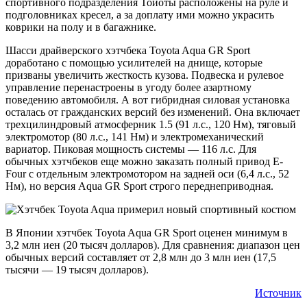
спортивного подразделения Тойоты расположены на руле и
подголовниках кресел, а за доплату ими можно украсить
коврики на полу и в багажнике.
Шасси драйверского хэтчбека Toyota Aqua GR Sport
доработано с помощью усилителей на днище, которые
призваны увеличить жесткость кузова. Подвеска и рулевое
управление перенастроены в угоду более азартному
поведению автомобиля. А вот гибридная силовая установка
осталась от гражданских версий без изменений. Она включает
трехцилиндровый атмосферник 1.5 (91 л.с., 120 Нм), тяговый
электромотор (80 л.с., 141 Нм) и электромеханический
вариатор. Пиковая мощность системы — 116 л.с. Для
обычных хэтчбеков еще можно заказать полный привод E-
Four с отдельным электромотором на задней оси (6,4 л.с., 52
Нм), но версия Aqua GR Sport строго переднеприводная.
В Японии хэтчбек Toyota Aqua GR Sport оценен минимум в
3,2 млн иен (20 тысяч долларов). Для сравнения: диапазон цен
обычных версий составляет от 2,8 млн до 3 млн иен (17,5
тысячи — 19 тысяч долларов).
Источник