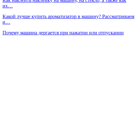
Как наклеить наклейку на машину, на стекло, а также как
их…
Какой лучше купить ароматизатор в машину? Рассматриваем
и…
Почему машина дергается при нажатии или отпускании
педали? 6…
Что будет выпускать АЗЛК
Неудачный зазор или плохая смазка? Ищем причину задиров
в…
Переднеприводный дрифт
Сейчас читают
Xpeng в России: две модели, сервисы Яндекса и техподдержка
Последний родстер Bugatti Mistral ознаменовал прощание с…
Компания Li Auto обновила кроссовер L6: знакомая упаковка
с…
Prev
Next
1 из 1 296