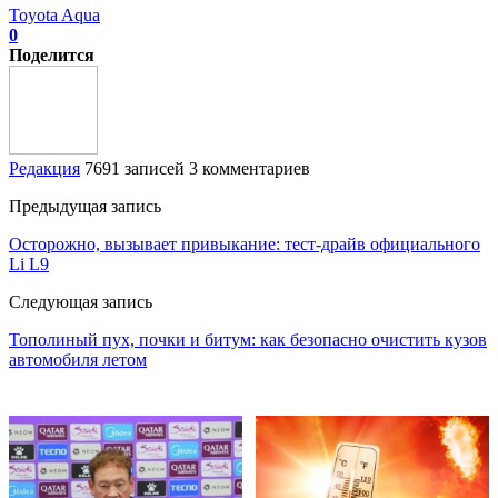
Toyota Aqua
0
Поделится
Редакция
7691 записей
3 комментариев
Предыдущая запись
Осторожно, вызывает привыкание: тест-драйв официального
Li L9
Следующая запись
Тополиный пух, почки и битум: как безопасно очистить кузов
автомобиля летом