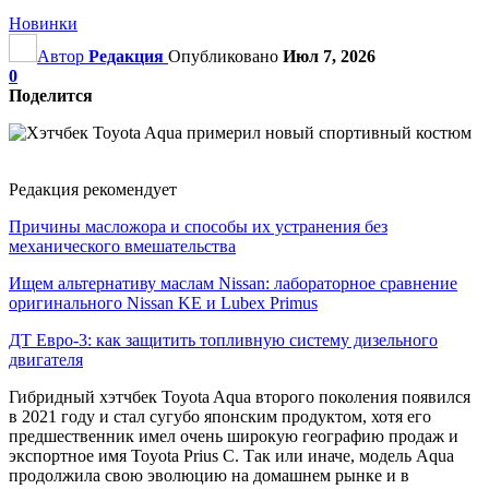
Новинки
Автор
Редакция
Опубликовано
Июл 7, 2026
0
Поделится
Редакция рекомендует
Причины масложора и способы их устранения без
механического вмешательства
Ищем альтернативу маслам Nissan: лабораторное сравнение
оригинального Nissan KE и Lubex Primus
ДТ Евро-3: как защитить топливную систему дизельного
двигателя
Гибридный хэтчбек Toyota Aqua второго поколения появился
в 2021 году и стал сугубо японским продуктом, хотя его
предшественник имел очень широкую географию продаж и
экспортное имя Toyota Prius C. Так или иначе, модель Aqua
продолжила свою эволюцию на домашнем рынке и в