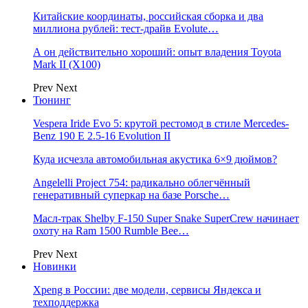
Китайские координаты, российская сборка и два
миллиона рублей: тест-драйв Evolute…
А он действительно хороший: опыт владения Toyota
Mark II (Х100)
Prev
Next
Тюнинг
Vespera Iride Evo 5: крутой рестомод в стиле Mercedes-
Benz 190 E 2.5-16 Evolution II
Куда исчезла автомобильная акустика 6×9 дюймов?
Angelelli Project 754: радикально облегчённый
генеративный суперкар на базе Porsche…
Масл-трак Shelby F-150 Super Snake SuperCrew начинает
охоту на Ram 1500 Rumble Bee…
Prev
Next
Новинки
Xpeng в России: две модели, сервисы Яндекса и
техподдержка