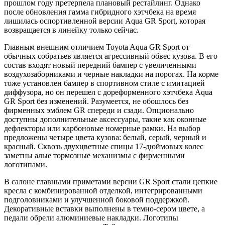
прошлом году претерпела плановый рестайлинг. Однако
после обновления гамма гибридного хэтчбека на время
лишилась оспортивленной версии Aqua GR Sport, которая
возвращается в линейку только сейчас.
Главным внешним отличием Toyota Aqua GR Sport от
обычных собратьев является агрессивный обвес кузова. В его
состав входят новый передний бампер с увеличенными
воздухозаборниками и черные накладки на порогах. На корме
тоже установлен бампер в спортивном стиле с имитацией
диффузора, но он перешел с дореформенного хэтчбека Aqua
GR Sport без изменений. Разумеется, не обошлось без
фирменных эмблем GR спереди и сзади. Опционально
доступны дополнительные аксессуары, такие как оконные
дефлекторы или карбоновые номерные рамки. На выбор
предложены четыре цвета кузова: белый, серый, черный и
красный. Сквозь двухцветные спицы 17-дюймовых колес
заметны алые тормозные механизмы с фирменными
логотипами.
В салоне главными приметами версии GR Sport стали цепкие
кресла с комбинированной отделкой, интегрированными
подголовниками и улучшенной боковой поддержкой.
Декоративные вставки выполнены в темно-сером цвете, а
педали обрели алюминиевые накладки. Логотипы