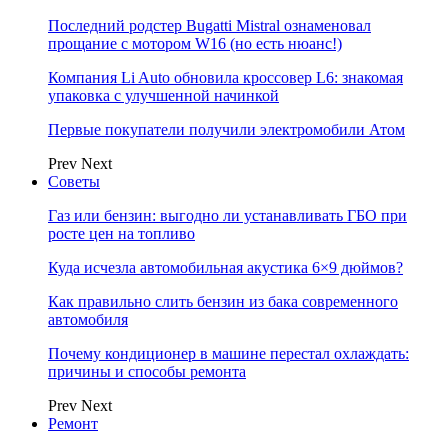
Последний родстер Bugatti Mistral ознаменовал
прощание с мотором W16 (но есть нюанс!)
Компания Li Auto обновила кроссовер L6: знакомая
упаковка с улучшенной начинкой
Первые покупатели получили электромобили Атом
Prev
Next
Советы
Газ или бензин: выгодно ли устанавливать ГБО при
росте цен на топливо
Куда исчезла автомобильная акустика 6×9 дюймов?
Как правильно слить бензин из бака современного
автомобиля
Почему кондиционер в машине перестал охлаждать:
причины и способы ремонта
Prev
Next
Ремонт