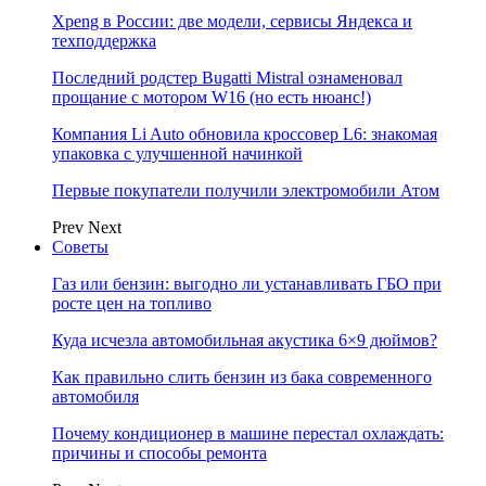
Xpeng в России: две модели, сервисы Яндекса и
техподдержка
Последний родстер Bugatti Mistral ознаменовал
прощание с мотором W16 (но есть нюанс!)
Компания Li Auto обновила кроссовер L6: знакомая
упаковка с улучшенной начинкой
Первые покупатели получили электромобили Атом
Prev
Next
Советы
Газ или бензин: выгодно ли устанавливать ГБО при
росте цен на топливо
Куда исчезла автомобильная акустика 6×9 дюймов?
Как правильно слить бензин из бака современного
автомобиля
Почему кондиционер в машине перестал охлаждать:
причины и способы ремонта