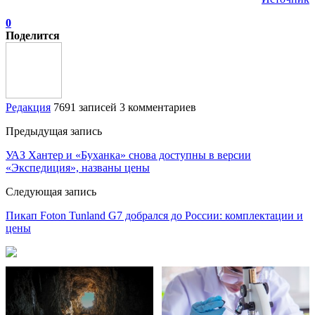
0
Поделится
Редакция
7691 записей
3 комментариев
Предыдущая запись
УАЗ Хантер и «Буханка» снова доступны в версии
«Экспедиция», названы цены
Следующая запись
Пикап Foton Tunland G7 добрался до России: комплектации и
цены