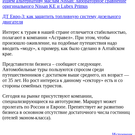
Ищем альтернативу маслам Nissan: лабораторное сравнение
оригинального Nissan KE и Lubex Primus
ДТ Евро-3: как защитить топливную систему дизельного
двигателя
Интерес к турам в нашей стране отличается стабильностью,
полагают в компании «Астравел». При этом, чтобы
произошло оживление, на подобные путешествия надо
вводить «моду», к примеру, как было сделано в Алтайском
крае.
Представители бизнеса – сообщают следующее.
Автомобильные туры пользуются спросом среди
путешественников с достатком выше среднего, их возраст —
от 35 лет. Но рост интереса к данному «сектору» есть и со
стороны семейных туристов.
Сегодня на рынке присутствуют компании,
специализирующиеся на автотуризме. Маршрут может
пролегать по России и Европе. Препятствует же развитию
бизнеса в основном отсутствие достаточного числа гостиниц
(отелей эконом-класса).
Источник