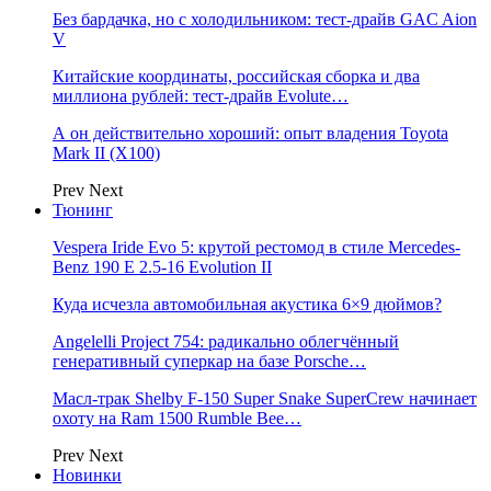
Без бардачка, но с холодильником: тест-драйв GAC Aion
V
Китайские координаты, российская сборка и два
миллиона рублей: тест-драйв Evolute…
А он действительно хороший: опыт владения Toyota
Mark II (Х100)
Prev
Next
Тюнинг
Vespera Iride Evo 5: крутой рестомод в стиле Mercedes-
Benz 190 E 2.5-16 Evolution II
Куда исчезла автомобильная акустика 6×9 дюймов?
Angelelli Project 754: радикально облегчённый
генеративный суперкар на базе Porsche…
Масл-трак Shelby F-150 Super Snake SuperCrew начинает
охоту на Ram 1500 Rumble Bee…
Prev
Next
Новинки