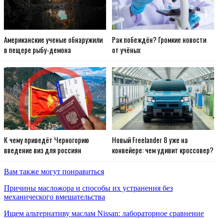
Американские ученые обнаружили
Рак побеждён? Громкие новости
в пещере рыбу-демона
от учёных
К чему приведёт Черногорию
Новый Freelander 8 уже на
введение виз для россиян
конвейере: чем удивит кроссовер?
Вам также могут понравиться
Причины масложора и способы их устранения без
механического вмешательства
Ищем альтернативу маслам Nissan: лабораторное сравнение