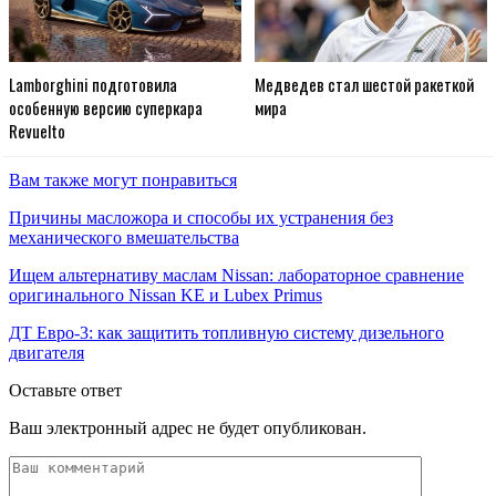
Lamborghini подготовила
Медведев стал шестой ракеткой
особенную версию суперкара
мира
Revuelto
Вам также могут понравиться
Причины масложора и способы их устранения без
механического вмешательства
Ищем альтернативу маслам Nissan: лабораторное сравнение
оригинального Nissan KE и Lubex Primus
ДТ Евро-3: как защитить топливную систему дизельного
двигателя
Оставьте ответ
Ваш электронный адрес не будет опубликован.