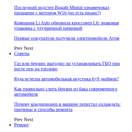
Последний родстер Bugatti Mistral ознаменовал
прощание с мотором W16 (но есть нюанс!)
Компания Li Auto обновила кроссовер L6: знакомая
упаковка с улучшенной начинкой
Первые покупатели получили электромобили Атом
Prev
Next
Советы
Газ или бензин: выгодно ли устанавливать ГБО при
росте цен на топливо
Куда исчезла автомобильная акустика 6×9 дюймов?
Как правильно слить бензин из бака современного
автомобиля
Почему кондиционер в машине перестал охлаждать:
причины и способы ремонта
Prev
Next
Ремонт