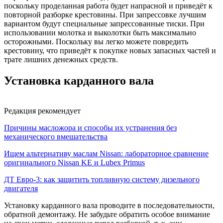
поскольку проделанная работа будет напрасной и приведёт к
повторной разборке крестовины. При запрессовке лучшим
вариантом будут специальные запрессованные тиски. При
использовании молотка и выколотки быть максимально
осторожными. Поскольку вы легко можете повредить
крестовину, что приведёт к покупке новых запасных частей и
трате лишних денежных средств.
Установка карданного вала
Редакция рекомендует
Причины масложора и способы их устранения без
механического вмешательства
Ищем альтернативу маслам Nissan: лабораторное сравнение
оригинального Nissan KE и Lubex Primus
ДТ Евро-3: как защитить топливную систему дизельного
двигателя
Установку карданного вала проводите в последовательности,
обратной демонтажу. Не забудьте обратить особое внимание