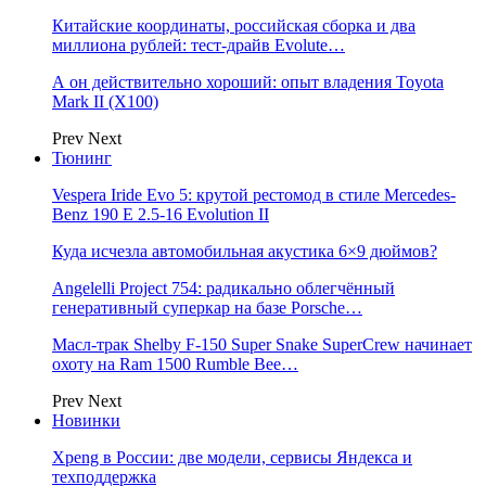
Китайские координаты, российская сборка и два
миллиона рублей: тест-драйв Evolute…
А он действительно хороший: опыт владения Toyota
Mark II (Х100)
Prev
Next
Тюнинг
Vespera Iride Evo 5: крутой рестомод в стиле Mercedes-
Benz 190 E 2.5-16 Evolution II
Куда исчезла автомобильная акустика 6×9 дюймов?
Angelelli Project 754: радикально облегчённый
генеративный суперкар на базе Porsche…
Масл-трак Shelby F-150 Super Snake SuperCrew начинает
охоту на Ram 1500 Rumble Bee…
Prev
Next
Новинки
Xpeng в России: две модели, сервисы Яндекса и
техподдержка