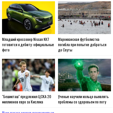
Младший кроссовер Nissan NX7
Марокканская футболистка
готовится к дебюту: официальные
погибла при попытке добраться
фото
до Сеуты
"Бешикташ" предложил ЦСКА 20
Ученые научили кольцо выявлять
миллионов евро за Кисляка
проблемы со здоровьем по поту
Вам также могут понравиться