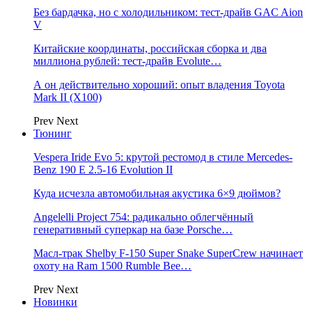
Без бардачка, но с холодильником: тест-драйв GAC Aion
V
Китайские координаты, российская сборка и два
миллиона рублей: тест-драйв Evolute…
А он действительно хороший: опыт владения Toyota
Mark II (Х100)
Prev
Next
Тюнинг
Vespera Iride Evo 5: крутой рестомод в стиле Mercedes-
Benz 190 E 2.5-16 Evolution II
Куда исчезла автомобильная акустика 6×9 дюймов?
Angelelli Project 754: радикально облегчённый
генеративный суперкар на базе Porsche…
Масл-трак Shelby F-150 Super Snake SuperCrew начинает
охоту на Ram 1500 Rumble Bee…
Prev
Next
Новинки