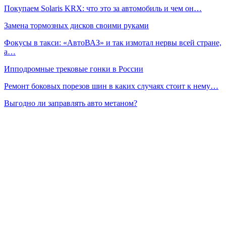
Покупаем Solaris KRX: что это за автомобиль и чем он…
Замена тормозных дисков своими руками
Фокусы в такси: «АвтоВАЗ» и так измотал нервы всей стране,
а…
Ипподромные трековые гонки в России
Ремонт боковых порезов шин в каких случаях стоит к нему…
Выгодно ли заправлять авто метаном?
Что делать если происходит функционирование
вентилятора…
Проводим своими руками на автомобиле шумоизоляцию от…
Сейчас читают
«Сделай сам» при уходе за машиной: понятная инструкция
важна…
Дилерские расходники — без привязки к дилеру: как…
ДТ Евро-3: как защитить топливную систему дизельного…