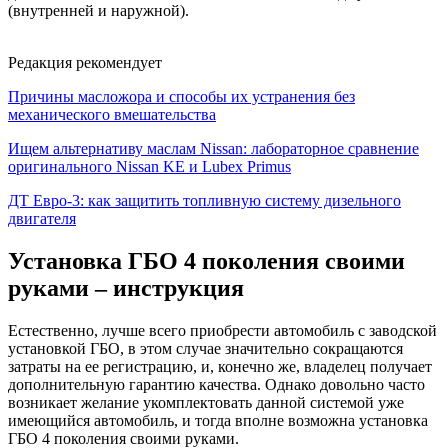
(внутренней и наружной).
Редакция рекомендует
Причины масложора и способы их устранения без
механического вмешательства
Ищем альтернативу маслам Nissan: лабораторное сравнение
оригинального Nissan KE и Lubex Primus
ДТ Евро-3: как защитить топливную систему дизельного
двигателя
Установка ГБО 4 поколения своими
руками – инструкция
Естественно, лучше всего приобрести автомобиль с заводской
установкой ГБО, в этом случае значительно сокращаются
затраты на ее регистрацию, и, конечно же, владелец получает
дополнительную гарантию качества. Однако довольно часто
возникает желание укомплектовать данной системой уже
имеющийся автомобиль, и тогда вполне возможна установка
ГБО 4 поколения своими руками.