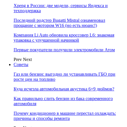
Xpeng в России: две модели, сервисы Яндекса и
техподдержка
Последний родстер Bugatti Mistral ознаменовал
прощание с мотором W16 (но есть нюанс!)
Компания Li Auto обновила кроссовер L6: знакомая
упаковка с улучшенной начинкой
Первые покупатели получили электромобили Атом
Prev
Next
Советы
Газ или бензин: выгодно ли устанавливать ГБО при
росте цен на топливо
Куда исчезла автомобильная акустика 6×9 дюймов?
Как правильно слить бензин из бака современного
автомобиля
Почему кондиционер в машине перестал охлаждать:
причины и способы ремонта