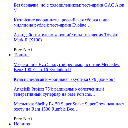
Без бардачка, но с холодильником: тест-драйв GAC Aion
V
Китайские координаты, российская сборка и два
миллиона рублей: тест-драйв Evolute…
А он действительно хороший: опыт владения Toyota
Mark II (Х100)
Prev
Next
Тюнинг
Vespera Iride Evo 5: крутой рестомод в стиле Mercedes-
Benz 190 E 2.5-16 Evolution II
Куда исчезла автомобильная акустика 6×9 дюймов?
Angelelli Project 754: радикально облегчённый
генеративный суперкар на базе Porsche…
Масл-трак Shelby F-150 Super Snake SuperCrew начинает
охоту на Ram 1500 Rumble Bee…
Prev
Next
Новинки