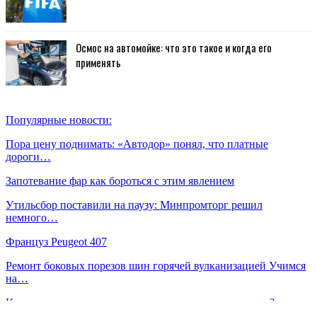
Осмос на автомойке: что это такое и когда его
применять
Популярные новости:
Пора цену поднимать: «Автодор» понял, что платные
дороги…
Запотевание фар как бороться с этим явлением
Утильсбор поставили на паузу: Минпромторг решил
немного…
Француз Peugeot 407
Ремонт боковых порезов шин горячей вулканизацией Учимся
на…
Как проверить и заменить датчик распредвала самому?