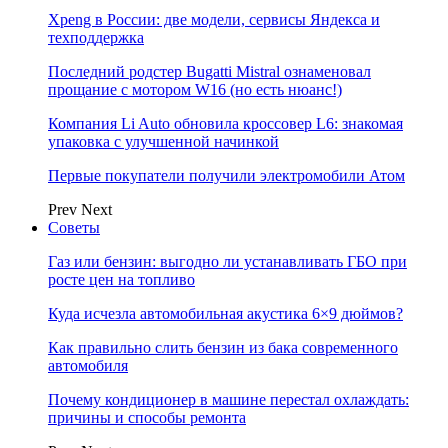
Xpeng в России: две модели, сервисы Яндекса и
техподдержка
Последний родстер Bugatti Mistral ознаменовал
прощание с мотором W16 (но есть нюанс!)
Компания Li Auto обновила кроссовер L6: знакомая
упаковка с улучшенной начинкой
Первые покупатели получили электромобили Атом
Prev
Next
Советы
Газ или бензин: выгодно ли устанавливать ГБО при
росте цен на топливо
Куда исчезла автомобильная акустика 6×9 дюймов?
Как правильно слить бензин из бака современного
автомобиля
Почему кондиционер в машине перестал охлаждать:
причины и способы ремонта