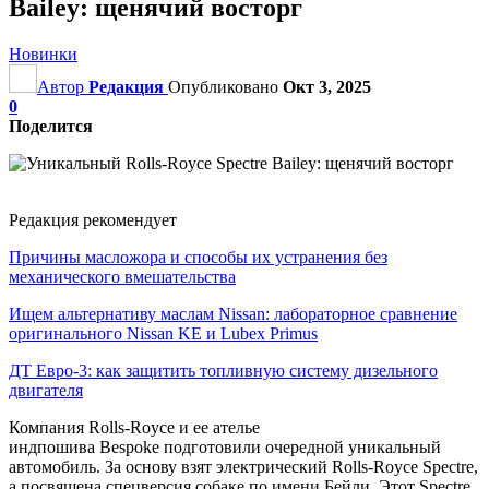
Bailey: щенячий восторг
Новинки
Автор
Редакция
Опубликовано
Окт 3, 2025
0
Поделится
Редакция рекомендует
Причины масложора и способы их устранения без
механического вмешательства
Ищем альтернативу маслам Nissan: лабораторное сравнение
оригинального Nissan KE и Lubex Primus
ДТ Евро-3: как защитить топливную систему дизельного
двигателя
Компания Rolls-Royce и ее ателье
индпошива Bespoke подготовили очередной уникальный
автомобиль. За основу взят электрический Rolls-Royce Spectre,
а посвящена спецверсия собаке по имени Бейли. Этот Spectre