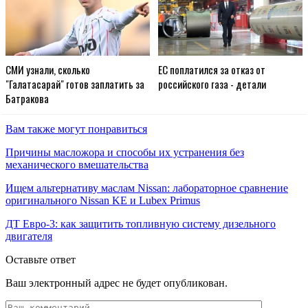
СМИ узнали, сколько
EC поплатился за отказ от
"Галатасарай" готов заплатить за
российского газа - детали
Батракова
Вам также могут понравиться
Причины масложора и способы их устранения без
механического вмешательства
Ищем альтернативу маслам Nissan: лабораторное сравнение
оригинального Nissan KE и Lubex Primus
ДТ Евро-3: как защитить топливную систему дизельного
двигателя
Оставьте ответ
Ваш электронный адрес не будет опубликован.