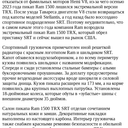
отказаться от фамильных моторов Hemi V8, из-за чего осенью
2023 года пикап Ram 1500 лишился экстремальной версии
TRX. После ухода Тавареса двигатели V8 стали возвращаться
под капоты моделей Stellantis, а год назад было воссоздано
спортивное подразделение SRT. Поэтому неудивительно, что
в самом начале этого года компания Ram возродила
экстремальный пикап Ram 1500 TRX, который обрел
приставку SRT и сейчас вышел на рынок США.
Спортивный грузовичок примечателен иной решеткой
радиатора с красным логотипом Ram и шильдиком SRT.
Капот обзавелся воздухозаборником, а по всему периметру
кузова появились шильдики с названием модификации.
Спереди и сзади установлены стальные бамперы с алыми
буксировочными проушинами. За доплату предусмотрены
прочие вездеходные аксессуары вроде шноркеля и силовой
защиты днища. Кузов пикапа расширен на 173 мм, а на корме
появились два крупных выхлопных патрубка. Установлены
18-дюймовые колеса, которые обуты в «зубастые» шины с
внешним диаметром 35 дюймов.
Салон пикапа Ram 1500 TRX SRT отделан сочетанием
натуральных кожи и замши. Декоративные накладки
выполнены из настоящего карбона. Интерьер грузовичка
также снабжен красными ремнями безопасности и обильной