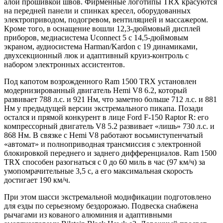
алой прошивкой швов. Фирменные логотипы TRX красуются
на передней панели и спинках кресел, оборудованных
электроприводом, подогревом, вентиляцией и массажером.
Кроме того, в оснащение вошли 12,3-дюймовый дисплей
приборов, медиасистема Uconnect 5 с 14,5-дюймовым
экраном, аудиосистема Harman/Kardon с 19 динамиками,
двухсекционный люк и адаптивный круиз-контроль с
набором электронных ассистентов.
Под капотом возрожденного Ram 1500 TRX установлен
модернизированный двигатель Hemi V8 6.2, который
развивает 788 л.с. и 921 Нм, что заметно больше 712 л.с. и 881
Нм у предыдущей версии экстремального пикапа. Позади
остался и прямой конкурент в лице Ford F-150 Raptor R: его
компрессорный двигатель V8 5.2 развивает «лишь» 730 л.с. и
868 Нм. В связке с Hemi V8 работают восьмиступенчатый
«автомат» и полноприводная трансмиссия с электронной
блокировкой переднего и заднего дифференциалов. Ram 1500
TRX способен разогнаться с 0 до 60 миль в час (97 км/ч) за
умопомрачительные 3,5 с, а его максимальная скорость
достигает 190 км/ч.
При этом шасси экстремальной модификации подготовлено
для езды по серьезному бездорожью. Подвеска снабжена
рычагами из кованого алюминия и адаптивными