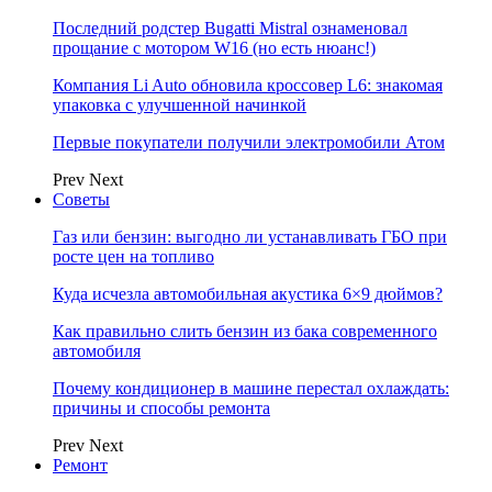
Последний родстер Bugatti Mistral ознаменовал
прощание с мотором W16 (но есть нюанс!)
Компания Li Auto обновила кроссовер L6: знакомая
упаковка с улучшенной начинкой
Первые покупатели получили электромобили Атом
Prev
Next
Советы
Газ или бензин: выгодно ли устанавливать ГБО при
росте цен на топливо
Куда исчезла автомобильная акустика 6×9 дюймов?
Как правильно слить бензин из бака современного
автомобиля
Почему кондиционер в машине перестал охлаждать:
причины и способы ремонта
Prev
Next
Ремонт