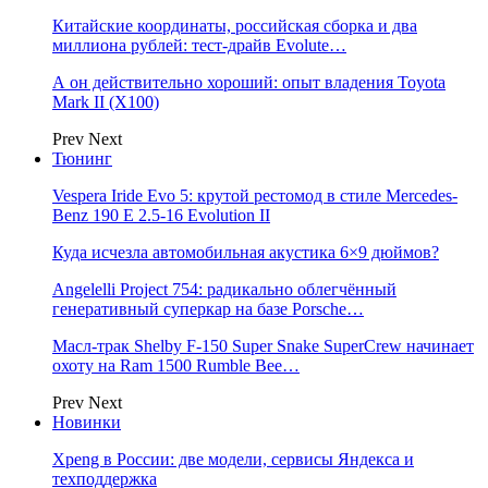
Китайские координаты, российская сборка и два
миллиона рублей: тест-драйв Evolute…
А он действительно хороший: опыт владения Toyota
Mark II (Х100)
Prev
Next
Тюнинг
Vespera Iride Evo 5: крутой рестомод в стиле Mercedes-
Benz 190 E 2.5-16 Evolution II
Куда исчезла автомобильная акустика 6×9 дюймов?
Angelelli Project 754: радикально облегчённый
генеративный суперкар на базе Porsche…
Масл-трак Shelby F-150 Super Snake SuperCrew начинает
охоту на Ram 1500 Rumble Bee…
Prev
Next
Новинки
Xpeng в России: две модели, сервисы Яндекса и
техподдержка