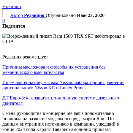
Новинки
Автор
Редакция
Опубликовано
Июн 23, 2026
0
Поделится
Редакция рекомендует
Причины масложора и способы их устранения без
механического вмешательства
Ищем альтернативу маслам Nissan: лабораторное сравнение
оригинального Nissan KE и Lubex Primus
ДТ Евро-3: как защитить топливную систему дизельного
двигателя
Смена руководства в концерне Stellantis положительно
повлияла на развитие модельного ряда марки Ram. По
данным внутренних источников в компании, ушедший в
конце 2024 года Карлос Таварес самолично приказал