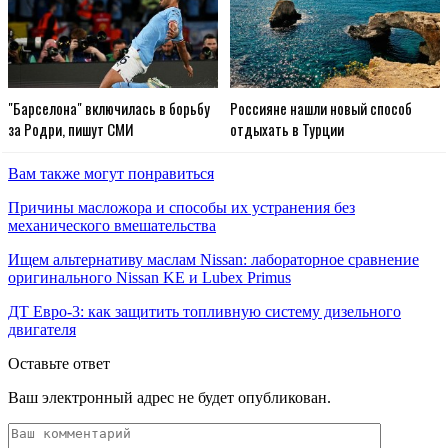
"Барселона" включилась в борьбу
Россияне нашли новый способ
за Родри, пишут СМИ
отдыхать в Турции
Вам также могут понравиться
Причины масложора и способы их устранения без
механического вмешательства
Ищем альтернативу маслам Nissan: лабораторное сравнение
оригинального Nissan KE и Lubex Primus
ДТ Евро-3: как защитить топливную систему дизельного
двигателя
Оставьте ответ
Ваш электронный адрес не будет опубликован.