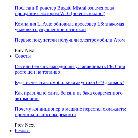
Последний родстер Bugatti Mistral ознаменовал
прощание с мотором W16 (но есть нюанс!)
Компания Li Auto обновила кроссовер L6: знакомая
упаковка с улучшенной начинкой
Первые покупатели получили электромобили Атом
Prev
Next
Советы
Газ или бензин: выгодно ли устанавливать ГБО при
росте цен на топливо
Куда исчезла автомобильная акустика 6×9 дюймов?
Как правильно слить бензин из бака современного
автомобиля
Почему кондиционер в машине перестал охлаждать:
причины и способы ремонта
Prev
Next
Ремонт