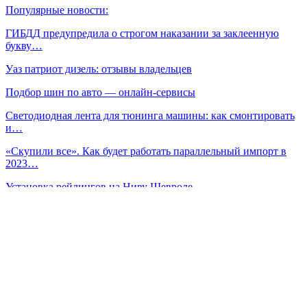
Популярные новости:
ГИБДД предупредила о строгом наказании за заклеенную
букву…
Уаз патриот дизель: отзывы владельцев
Подбор шин по авто — онлайн-сервисы
Светодиодная лента для тюнинга машины: как смонтировать
и…
«Скупили все». Как будет работать параллельный импорт в
2023…
Установка рейлингов на Ниву Шевроле
Интернет в авто и не только: особенности технологии…
Можно ли тонировать машину зимой? ЗА и против
Сейчас читают
«Сделай сам» при уходе за машиной: понятная инструкция
важна…