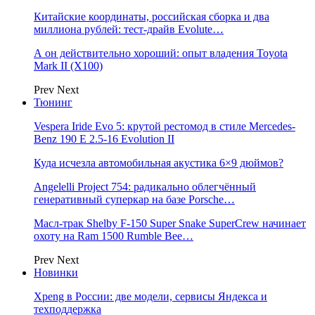
Китайские координаты, российская сборка и два
миллиона рублей: тест-драйв Evolute…
А он действительно хороший: опыт владения Toyota
Mark II (Х100)
Prev
Next
Тюнинг
Vespera Iride Evo 5: крутой рестомод в стиле Mercedes-
Benz 190 E 2.5-16 Evolution II
Куда исчезла автомобильная акустика 6×9 дюймов?
Angelelli Project 754: радикально облегчённый
генеративный суперкар на базе Porsche…
Масл-трак Shelby F-150 Super Snake SuperCrew начинает
охоту на Ram 1500 Rumble Bee…
Prev
Next
Новинки
Xpeng в России: две модели, сервисы Яндекса и
техподдержка