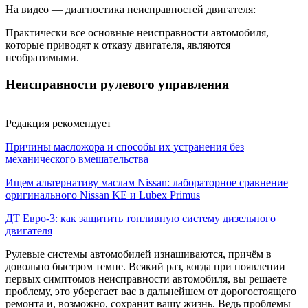
На видео — диагностика неисправностей двигателя:
Практически все основные неисправности автомобиля,
которые приводят к отказу двигателя, являются
необратимыми.
Неисправности рулевого управления
Редакция рекомендует
Причины масложора и способы их устранения без
механического вмешательства
Ищем альтернативу маслам Nissan: лабораторное сравнение
оригинального Nissan KE и Lubex Primus
ДТ Евро-3: как защитить топливную систему дизельного
двигателя
Рулевые системы автомобилей изнашиваются, причём в
довольно быстром темпе. Всякий раз, когда при появлении
первых симптомов неисправности автомобиля, вы решаете
проблему, это уберегает вас в дальнейшем от дорогостоящего
ремонта и, возможно, сохранит вашу жизнь. Ведь проблемы