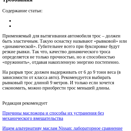
Содержание статьи:
Применяемый для вытягивания автомобиля трос – должен
быть эластичным. Такую оснастку называют «рывковой» или
«динамической». Губительнее всего при буксировке будут
резкие рывки. Так что, качество динамического троса
определяется не только прочностью, но и способностью
«пружинить», отдавая накопленную энергию постепенно.
На разрыв трос должен выдерживать от 6 до 9 тонн веса (в
зависимости от класса авто). Рекомендуется выбирать
рывковый трос длиной 9 метров. И только если хочется
сэкономить, можно приобрести трос меньшей длины.
Редакция рекомендует
Причины масложора и способы их устранения без
механического вмешательства
Ищем альтернативу маслам Nissan: лабораторное сравнение