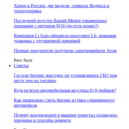
Xpeng в России: две модели, сервисы Яндекса и
техподдержка
Последний родстер Bugatti Mistral ознаменовал
прощание с мотором W16 (но есть нюанс!)
Компания Li Auto обновила кроссовер L6: знакомая
упаковка с улучшенной начинкой
Первые покупатели получили электромобили Атом
Prev
Next
Советы
Газ или бензин: выгодно ли устанавливать ГБО при
росте цен на топливо
Куда исчезла автомобильная акустика 6×9 дюймов?
Как правильно слить бензин из бака современного
автомобиля
Почему кондиционер в машине перестал охлаждать:
причины и способы ремонта