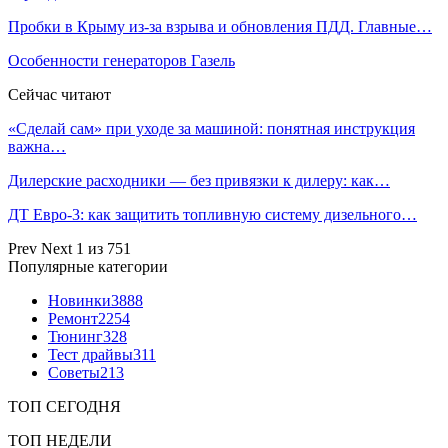
Пробки в Крыму из-за взрыва и обновления ПДД. Главные…
Особенности генераторов Газель
Сейчас читают
«Сделай сам» при уходе за машиной: понятная инструкция
важна…
Дилерские расходники — без привязки к дилеру: как…
ДТ Евро-3: как защитить топливную систему дизельного…
Prev
Next
1 из 751
Популярные категории
Новинки
3888
Ремонт
2254
Тюнинг
328
Тест драйвы
311
Советы
213
ТОП СЕГОДНЯ
ТОП НЕДЕЛИ