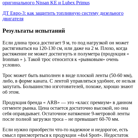
оригинального Nissan KE и Lubex Primus
ДТ Евро-3: как защитить топливную систему дизельного
двигателя
Результаты испытаний
Если длина троса достигает 9 м, то под нагрузкой он может
растягиваться на 120-130 см, или даже на 2 м. Плохо, когда
растяжение не может достигнуть и полуметра (продукция «
Ironman » ). Такой трос относится к «рывковым» очень
условно.
Трос может быть выполнен в виде плоской ленты (50-60 мм),
либо, в форме каната. С лентой управляться удобнее, ее нельзя
запутать. Большинство изготовителей, похоже, хорошо знают
об этом.
Продукция бренда « ARB» — это «класс премиум» в данном
сегменте рынка. Цена остается достаточно высокой, но она
себя оправдывает. Остаточное натяжение 9-метровой ленты
после полной загрузки троса – не превышает 60-70 мм.
Если нужно приобрести что-то надежное и недорогое, есть
смысл присмотреться к продукции «4х4 Sport». Недостаток