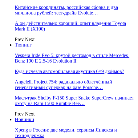
Китайские координаты, российская сборка и два
миллиона рублей: тест-драйв Evolute…
А он действительно хороший: опыт владения Toyota
Mark II (Х100)
Prev
Next
Тюнинг
Vespera Iride Evo 5: крутой рестомод в стиле Mercedes-
Benz 190 E 2.5-16 Evolution II
Куда исчезла автомобильная акустика 6×9 дюймов?
Angelelli Project 754: радикально облегчённый
генеративный суперкар на базе Porsche…
Масл-трак Shelby F-150 Super Snake SuperCrew начинает
охоту на Ram 1500 Rumble Bee…
Prev
Next
Новинки
Xpeng в России: две модели, сервисы Яндекса и
техподдержка