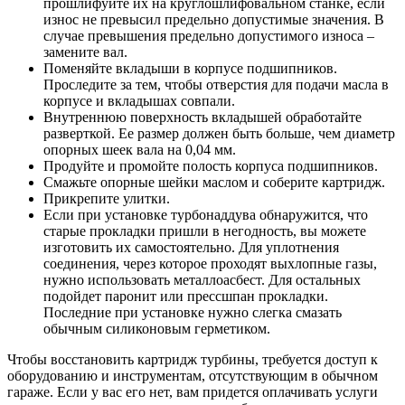
прошлифуйте их на круглошлифовальном станке, если
износ не превысил предельно допустимые значения. В
случае превышения предельно допустимого износа –
замените вал.
Поменяйте вкладыши в корпусе подшипников.
Проследите за тем, чтобы отверстия для подачи масла в
корпусе и вкладышах совпали.
Внутреннюю поверхность вкладышей обработайте
разверткой. Ее размер должен быть больше, чем диаметр
опорных шеек вала на 0,04 мм.
Продуйте и промойте полость корпуса подшипников.
Смажьте опорные шейки маслом и соберите картридж.
Прикрепите улитки.
Если при установке турбонаддува обнаружится, что
старые прокладки пришли в негодность, вы можете
изготовить их самостоятельно. Для уплотнения
соединения, через которое проходят выхлопные газы,
нужно использовать металлоасбест. Для остальных
подойдет паронит или прессшпан прокладки.
Последние при установке нужно слегка смазать
обычным силиконовым герметиком.
Чтобы восстановить картридж турбины, требуется доступ к
оборудованию и инструментам, отсутствующим в обычном
гараже. Если у вас его нет, вам придется оплачивать услуги