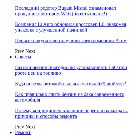
Последний родстер Bugatti Mistral ознаменовал
прощание с мотором W16 (но есть нюанс!)
Компания Li Auto обновила кроссовер L6: знакомая
упаковка с улучшенной начинкой
Первые покупатели получили электромобили Атом
Prev
Next
Советы
Газ или бензин: выгодно ли устанавливать ГБО при
росте цен на топливо
Куда исчезла автомобильная акустика 6×9 дюймов?
Как правильно слить бензин из бака современного
автомобиля
Почему кондиционер в машине перестал охлаждать:
причины и способы ремонта
Prev
Next
Ремонт