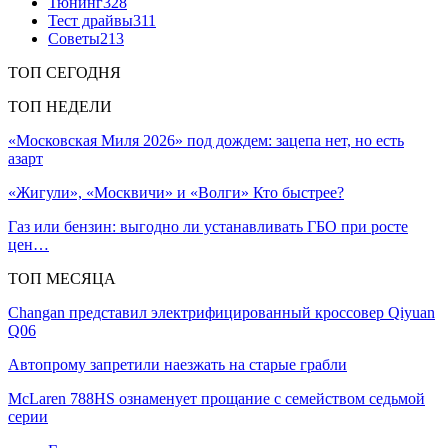
Тюнинг
328
Тест драйвы
311
Советы
213
ТОП СЕГОДНЯ
ТОП НЕДЕЛИ
«Московская Миля 2026» под дождем: зацепа нет, но есть
азарт
«Жигули», «Москвичи» и «Волги» Кто быстрее?
Газ или бензин: выгодно ли устанавливать ГБО при росте
цен…
ТОП МЕСЯЦА
Changan представил электрифицированный кроссовер Qiyuan
Q06
Автопрому запретили наезжать на старые грабли
McLaren 788HS ознаменует прощание с семейством седьмой
серии