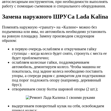
автослесарным инструментом, при необходимости выполнять
работу с помощью съемников и специального оборудования.
Замена наружного ШРУСа Lada Kalina
Поменять наружную «гранату» на «Калине» можно без
подъемника или ямы, но автомобиль необходимо установить
на ровную площадку. Замену производим следующим
образом:
в первую очередь ослабляем и откручиваем гайку
ступицы – когда колесо будет снято, стронуть с места ее
будет проблематично;
ослабляем колесные гайки, поддомкрачиваем
автомобиль, демонтируем колесо. Чтобы машина не
покатилась, под задние колеса необходимо поставить
упоры, а спереди рядом с домкратом для подстраховки
под порог подложить опору (например, деревянный
брус);
отворачиваем снизу болты шаровой опоры (2 шт.);
выдергиваем поворотный кулак на себя, освобождаем
привод колеса;