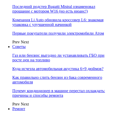
Последний родстер Bugatti Mistral ознаменовал
прощание с мотором W16 (но есть нюанс!)
Компания Li Auto обновила кроссовер L6: знакомая
упаковка с улучшенной начинкой
Первые покупатели получили электромобили Атом
Prev
Next
Советы
Газ или бензин: выгодно ли устанавливать ГБО при
росте цен на топливо
Куда исчезла автомобильная акустика 6×9 дюймов?
Как правильно слить бензин из бака современного
автомобиля
Почему кондиционер в машине перестал охлаждать:
причины и способы ремонта
Prev
Next
Ремонт