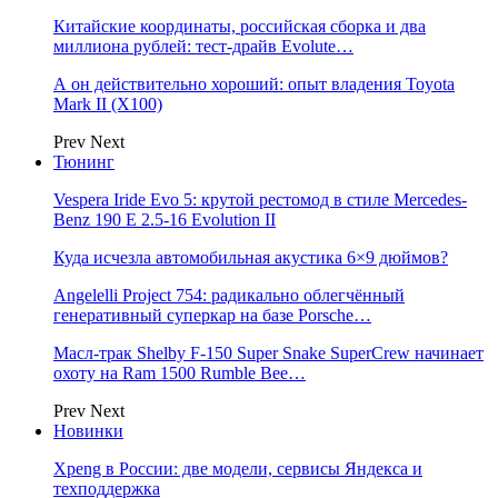
Китайские координаты, российская сборка и два
миллиона рублей: тест-драйв Evolute…
А он действительно хороший: опыт владения Toyota
Mark II (Х100)
Prev
Next
Тюнинг
Vespera Iride Evo 5: крутой рестомод в стиле Mercedes-
Benz 190 E 2.5-16 Evolution II
Куда исчезла автомобильная акустика 6×9 дюймов?
Angelelli Project 754: радикально облегчённый
генеративный суперкар на базе Porsche…
Масл-трак Shelby F-150 Super Snake SuperCrew начинает
охоту на Ram 1500 Rumble Bee…
Prev
Next
Новинки
Xpeng в России: две модели, сервисы Яндекса и
техподдержка