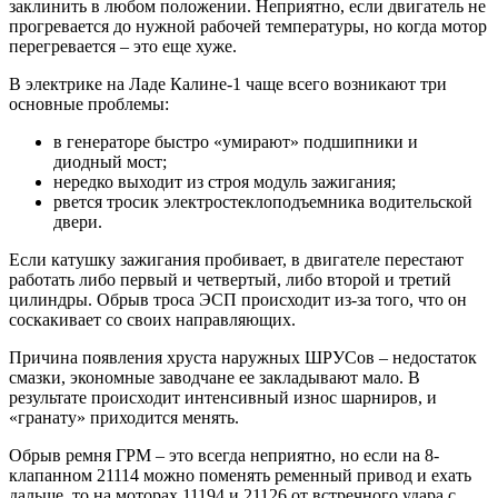
заклинить в любом положении. Неприятно, если двигатель не
прогревается до нужной рабочей температуры, но когда мотор
перегревается – это еще хуже.
В электрике на Ладе Калине-1 чаще всего возникают три
основные проблемы:
в генераторе быстро «умирают» подшипники и
диодный мост;
нередко выходит из строя модуль зажигания;
рвется тросик электростеклоподъемника водительской
двери.
Если катушку зажигания пробивает, в двигателе перестают
работать либо первый и четвертый, либо второй и третий
цилиндры. Обрыв троса ЭСП происходит из-за того, что он
соскакивает со своих направляющих.
Причина появления хруста наружных ШРУСов – недостаток
смазки, экономные заводчане ее закладывают мало. В
результате происходит интенсивный износ шарниров, и
«гранату» приходится менять.
Обрыв ремня ГРМ – это всегда неприятно, но если на 8-
клапанном 21114 можно поменять ременный привод и ехать
дальше, то на моторах 11194 и 21126 от встречного удара с