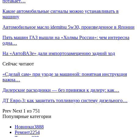
потакает…
Какие автомобильные сигналы можно устанавливать в
машину
Автомобильное масло idemitsu 5w30, произведенное в Японии
Пять машин ГАЗ вышли на «Холмы России»: чем интересна
одна…
На «АвтоВАЗе» дали импортозамещению задний ход
Сейчас читают
«Сделай сам» при уходе за машиной: понятная инструкция
важна…
Дилерские расходники — без привязки к дилеру: как…
ДТ Евро-3: как защитить топливную систему дизельного…
Prev
Next
1 из 751
Популярные категории
Новинки
3888
Ремонт
2254