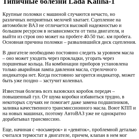
Типичные болезни Lada Kalina-1
Крупные поломки с машиной случаются нечасто, но
различных неприятных мелочей хватает. Сцепление на
автомобиле ВАЗ не отличается высокой надежностью и
большим ресурсом в независимости от типа двигателя, и
выйти из строя оно может на пробеге 40-50 тыс. км пробега.
Основная причина поломки – развалившийся диск сцепления.
В двигателе необходимо постоянно следить за уровнем масла
– оно может уходить через прокладки, угорать через
поршневые кольца. На комбинации приборов установлена
только аварийная лампа давления масла, стрелочного
индикатора нет. Когда постоянно загорится индикатор, может
быть уже поздно – застучит коленвал.
Известная болезнь всех вазовских коробок передач –
повышенный гул. От шума коробки избавиться трудно, в
некоторых случаях не помогает даже замена подшипников,
заливка качественного трансмиссионного масла. Воют КПП и
на новых машинах, поэтому АвтоВАЗ уже не однократно
дорабатывал трансмиссию.
Еще, начиная с «восьмерок» и «девяток», проблемной деталью
считался термостат в двигателе, причем, клапан в нем мог