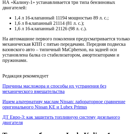
НА «Калину-1» устанавливается три типа бензиновых
двигателей:
1,4 л 16-клапанный 11194 мощностью 89 л. с.;
1,6 л 8-клапанный 21114 (81 л. с.);
1,6 л 16-клапанный 21126 (98 л. с.).
На автомашине первого поколения предусматривается только
механическая КПП с пятью передачами. Передняя подвеска
вазовского авто – типичный MaCpherson, на задней оси
установлена балка со стабилизатором, амортизаторами и
пружинами.
Редакция рекомендует
Причины масложора и способы их устранения без
механического вмешательства
Ищем альтернативу маслам Nissan: лабораторное сравнение
оригинального Nissan KE и Lubex Primus
ДТ Евро-3: как защитить топливную систему дизельного
двигателя