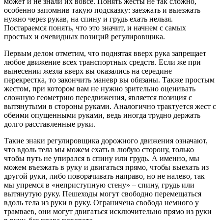
может и не знали их вовсе. Понять жесты не так сложно,
особенно запомнив такую подсказку: заезжать и выезжать
нужно через рукав, на спину и грудь ехать нельзя.
Постараемся понять, что это значит, и начнем с самых
простых и очевидных позиций регулировщика.
Первым делом отметим, что поднятая вверх рука запрещает
любое движение всех транспортных средств. Если же при
вынесении жезла вверх вы оказались на середине
перекрестка, то закончить маневр вы обязаны. Также простым
жестом, при котором вам не нужно зрительно оценивать
сложную геометрию передвижения, является позиция с
вытянутыми в стороны руками. Аналогично трактуется жест с
обеими опущенными руками, ведь иногда трудно держать
долго расставленные руки.
Такие знаки регулировщика дорожного движения означают,
что вдоль тела мы можем ехать в любую сторону, только
чтобы путь не упирался в спину или грудь. А именно, мы
можем въезжать в руку и двигаться прямо, чтобы выехать из
другой руки, либо поворачивать направо, но не налево, так
мы упремся в «неприступную стену» – спину, грудь или
вытянутую руку. Пешеходы могут свободно перемещаться
вдоль тела из руки в руку. Ограничена свобода немного у
трамваев, они могут двигаться исключительно прямо из руки