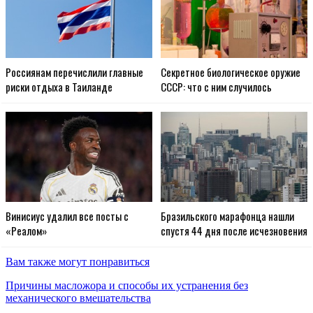
Россиянам перечислили главные
Секретное биологическое оружие
риски отдыха в Таиланде
СССР: что с ним случилось
Винисиус удалил все посты с
Бразильского марафонца нашли
«Реалом»
спустя 44 дня после исчезновения
Вам также могут понравиться
Причины масложора и способы их устранения без
механического вмешательства