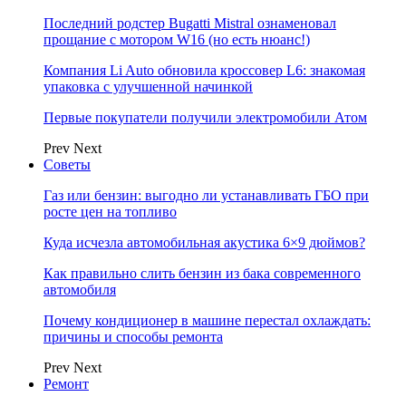
Последний родстер Bugatti Mistral ознаменовал
прощание с мотором W16 (но есть нюанс!)
Компания Li Auto обновила кроссовер L6: знакомая
упаковка с улучшенной начинкой
Первые покупатели получили электромобили Атом
Prev
Next
Советы
Газ или бензин: выгодно ли устанавливать ГБО при
росте цен на топливо
Куда исчезла автомобильная акустика 6×9 дюймов?
Как правильно слить бензин из бака современного
автомобиля
Почему кондиционер в машине перестал охлаждать:
причины и способы ремонта
Prev
Next
Ремонт