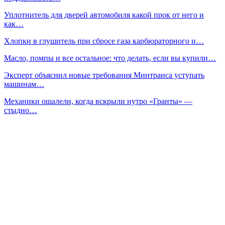
Уплотнитель для дверей автомобиля какой прок от него и
как…
Хлопки в глушитель при сбросе газа карбюраторного и…
Масло, помпы и все остальное: что делать, если вы купили…
Эксперт объяснил новые требования Минтранса уступать
машинам…
Механики ошалели, когда вскрыли нутро «Гранты» —
стыдно…
Проверка компрессии в цилиндрах своими руками
Сейчас читают
«Сделай сам» при уходе за машиной: понятная инструкция
важна…
Дилерские расходники — без привязки к дилеру: как…
ДТ Евро-3: как защитить топливную систему дизельного…
Prev
Next
1 из 751