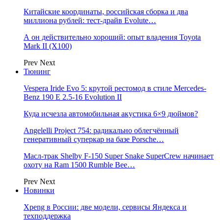
Китайские координаты, российская сборка и два
миллиона рублей: тест-драйв Evolute…
А он действительно хороший: опыт владения Toyota
Mark II (Х100)
Prev
Next
Тюнинг
Vespera Iride Evo 5: крутой рестомод в стиле Mercedes-
Benz 190 E 2.5-16 Evolution II
Куда исчезла автомобильная акустика 6×9 дюймов?
Angelelli Project 754: радикально облегчённый
генеративный суперкар на базе Porsche…
Масл-трак Shelby F-150 Super Snake SuperCrew начинает
охоту на Ram 1500 Rumble Bee…
Prev
Next
Новинки
Xpeng в России: две модели, сервисы Яндекса и
техподдержка