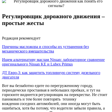
Регулировщик дорожного движения –
простые жесты
Редакция рекомендует
Причины масложора и способы их устранения без
механического вмешательства
Ищем альтернативу маслам Nissan: лабораторное сравнение
оригинального Nissan KE и Lubex Primus
ДТ Евро-3: как защитить топливную систему дизельного
двигателя
Вот вы беззаботно едите по перегруженному городу,
периодически простаивая в небольших пробках, и тут на
горизонте виднеется регулировщик на перекрестке. Не стоит
паниковать и тем более повторять технику
вождения соседних автомобилей, они иногда могут быть
ошибаться, хотя бы потому, что водители забыли правила, а