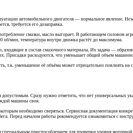
луатации автомобильного двигателя — нормальное явление. Неза
тся, требуется его дозаправка.
потребление смазки, масло выгорает. В работающем силовом аг
0 об/мин, температура внутри движка растёт до максимума.
, входящие в состав смазочного материала. Их задача — образо
х. Присадки расходуются, что уменьшает общий объем машинно
ть, т.к. уменьшение её объёма может отрицательно повлиять на
я допустимым. Сразу нужно отметить, что нет универсальных ука
аждой машины своя.
 которым необходимо сверяться. Сервисная документация конк
бега. Перед началом работы рекомендуется ознакомиться с инстр
ся специальным приспособлением для проверки уровня моторной