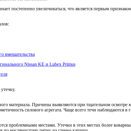
чинает постепенно увеличиваться, что является первым признак
алов:
го вмешательства
гинального Nissan KE и Lubex Primus
теля
утечку.
чного материала. Причины выявляются при тщательном осмотре
метичность силового агрегата. Чаще всего течи наблюдаются в 
ются проблемными местами. Утечки в этих местах более коварн
 по маслянистому пятну на стенке картера.