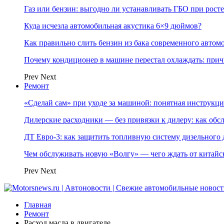
Газ или бензин: выгодно ли устанавливать ГБО при росте
Куда исчезла автомобильная акустика 6×9 дюймов?
Как правильно слить бензин из бака современного автом
Почему кондиционер в машине перестал охлаждать: при
Prev
Next
Ремонт
«Сделай сам» при уходе за машиной: понятная инструкция
Дилерские расходники — без привязки к дилеру: как об
ДТ Евро-3: как защитить топливную систему дизельного 
Чем обслуживать новую «Волгу» — чего ждать от китайс
Prev
Next
Главная
Ремонт
Расход масла в двигателе