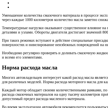
Уменьшение количества смазочного материала в процессе эксп
через каждые 1000 километров количество масла заметно снижае
Температурные нагрузки оказывают существенное влияние на 
деталями и узлами. Обороты двигателя достигают значений 800
При таких режимах вступают в действие специальные присадки
поверхностях и нивелирование неизбежных повреждений на ни
Необходимо регулярно проверять и доливать смазочную жидкос
и всеми его элементами.
Норма расхода масла
Многих автовладельцев интересует какой расход масла являетс
для различных моделей. Норма расхода моторного масла для к
Каждый мотор обладает своими количественными рамками, по
расхода смазочных материалов на одну тысячу километров про
допустимый предел расхода масленого материала.
Во время эксплуатации автомобиля рекомендуется пользовать