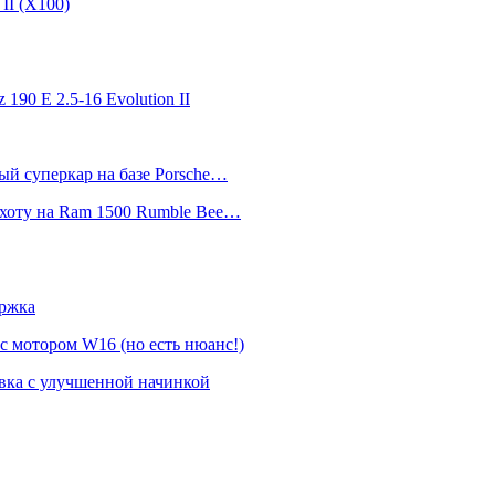
II (Х100)
 190 E 2.5-16 Evolution II
ный суперкар на базе Porsche…
 охоту на Ram 1500 Rumble Bee…
ержка
 с мотором W16 (но есть нюанс!)
овка с улучшенной начинкой