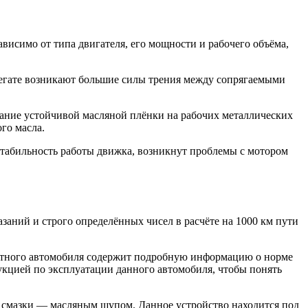
висимо от типа двигателя, его мощности и рабочего объёма,
регате возникают большие силы трения между сопрягаемыми
вание устойчивой масляной плёнки на рабочих металлических
го масла.
 стабильность работы движка, возникнут проблемы с мотором
заний и строго определённых чисел в расчёте на 1000 км пути
ретного автомобиля содержит подробную информацию о норме
укцией по эксплуатации данного автомобиля, чтобы понять
 смазки — масляным щупом. Данное устройство находится под