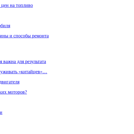
 цен на топливо
обиля
чины и способы ремонта
 важна для результата
служивать «китайцев»…
двигателя
ких моторов?