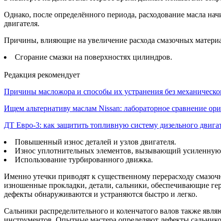
Однако, после определённого периода, расходование масла на
двигателя.
Причины, влияющие на увеличение расхода смазочных матери
Сгорание смазки на поверхностях цилиндров.
Редакция рекомендует
Причины масложора и способы их устранения без механическо
Ищем альтернативу маслам Nissan: лабораторное сравнение ори
ДТ Евро-3: как защитить топливную систему дизельного двига
Повышенный износ деталей и узлов двигателя.
Износ уплотнительных элементов, вызывающий усиленную 
Использование турбированного движка.
Именно утечки приводят к существенному перерасходу смазо
изношенные прокладки, детали, сальники, обеспечивающие гер
дефекты обнаруживаются и устраняются быстро и легко.
Сальники распределительного и коленчатого валов также явля
инструментов. Опытные мастера определяют дефекты сальников