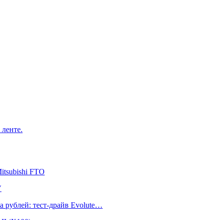
 ленте.
itsubishi FTO
V
а рублей: тест-драйв Evolute…