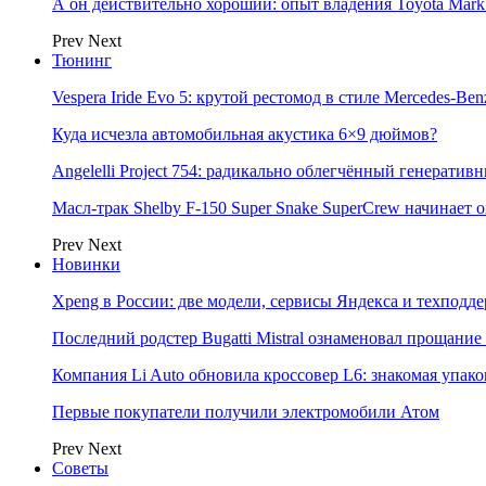
А он действительно хороший: опыт владения Toyota Mark 
Prev
Next
Тюнинг
Vespera Iride Evo 5: крутой рестомод в стиле Mercedes-Benz
Куда исчезла автомобильная акустика 6×9 дюймов?
Angelelli Project 754: радикально облегчённый генератив
Масл-трак Shelby F-150 Super Snake SuperCrew начинает
Prev
Next
Новинки
Xpeng в России: две модели, сервисы Яндекса и техподд
Последний родстер Bugatti Mistral ознаменовал прощание
Компания Li Auto обновила кроссовер L6: знакомая упак
Первые покупатели получили электромобили Атом
Prev
Next
Советы