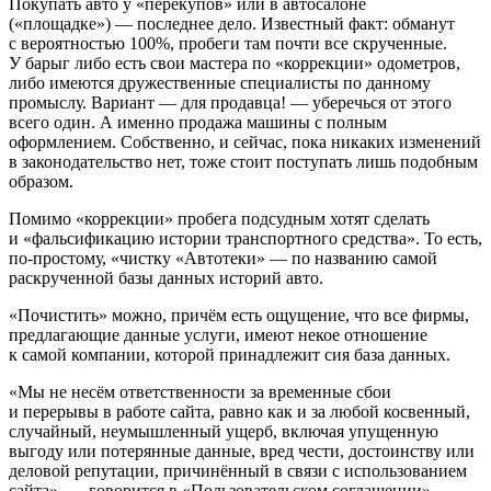
Покупать авто у «перекупов» или в автосалоне
(«площадке») — последнее дело. Известный факт: обманут
с вероятностью 100%, пробеги там почти все скрученные.
У барыг либо есть свои мастера по «коррекции» одометров,
либо имеются дружественные специалисты по данному
промыслу. Вариант — для продавца! — уберечься от этого
всего один. А именно продажа машины с полным
оформлением. Собственно, и сейчас, пока никаких изменений
в законодательство нет, тоже стоит поступать лишь подобным
образом.
Помимо «коррекции» пробега подсудным хотят сделать
и «фальсификацию истории транспортного средства». То есть,
по-простому, «чистку «Автотеки» — по названию самой
раскрученной базы данных историй авто.
«Почистить» можно, причём есть ощущение, что все фирмы,
предлагающие данные услуги, имеют некое отношение
к самой компании, которой принадлежит сия база данных.
«Мы не несём ответственности за временные сбои
и перерывы в работе сайта, равно как и за любой косвенный,
случайный, неумышленный ущерб, включая упущенную
выгоду или потерянные данные, вред чести, достоинству или
деловой репутации, причинённый в связи с использованием
сайта», — говорится в «Пользовательском соглашении».