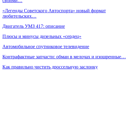
своими…
«Легенды Советского Автоспорта» новый формат
любительских…
Двигатель УМЗ 417: описание
Плюсы и минусы дизельных «сердец»
Автомобильное спутниковое телевидение
Контрафактные запчасти: обман в мелочах и изощренные…
Как правильно чистить дроссельную заслонку
Сейчас читают
Юниоры «КАМАЗ-мастер» выступят на этапе первенства
России
Под Можайском пройдет этап детско-юношеского первенства
по…
«Московская Миля 2026» под дождем: зацепа нет, но есть
азарт
Prev
Next
1 из 233