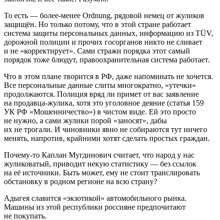
То есть — более-менее Ordnung, рядовой немец от жуликов
защищён. Но только потому, что в этой стране работает
система защиты персональных данных, информацию из TÜV,
дорожной полиции и прочих госорганов никто не сливает
и не «корректирует». Сами стражи порядка этот самый
порядок тоже блюдут, правоохранительная система работает.
Что в этом плане творится в РФ, даже напоминать не хочется.
Все персональные данные слиты многократно, «утечки»
продолжаются. Полиция вряд ли примет от вас заявление
на продавца-жулика, хотя это уголовное деяние (статья 159
УК РФ «Мошенничество») в чистом виде. Ей это просто
не нужно, а сами жулики порой «заносят», дабы
их не трогали. И чиновники явно не собираются тут ничего
менять, напротив, крайними хотят сделать простых граждан.
Почему-то Каплан Мугдинович считает, что народ у нас
жуликоватый, приводит некую статистику — без ссылок
на её источники. Быть может, ему не стоит транслировать
обстановку в родном регионе на всю страну?
Адыгея славится «экзотикой» автомобильного рынка.
Машины из этой республики россияне предпочитают
не покупать.