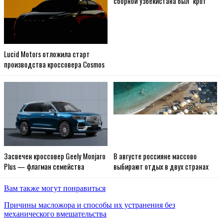
сборной Узбекистана был "крот"
Lucid Motors отложила старт
производства кроссовера Cosmos
Засвечен кроссовер Geely Monjaro
В августе россияне массово
Plus — флагман семейства
выбирают отдых в двух странах
Вам также могут понравиться
Причины масложора и способы их устранения без
механического вмешательства