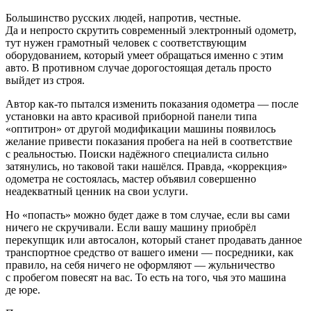
Большинство русских людей, напротив, честные.
Да и непросто скрутить современный электронный одометр,
тут нужен грамотный человек с соответствующим
оборудованием, который умеет обращаться именно с этим
авто. В противном случае дорогостоящая деталь просто
выйдет из строя.
Автор как-то пытался изменить показания одометра — после
установки на авто красивой приборной панели типа
«оптитрон» от другой модификации машины появилось
желание привести показания пробега на ней в соответствие
с реальностью. Поиски надёжного специалиста сильно
затянулись, но таковой таки нашёлся. Правда, «коррекция»
одометра не состоялась, мастер объявил совершенно
неадекватный ценник на свои услуги.
Но «попасть» можно будет даже в том случае, если вы сами
ничего не скручивали. Если вашу машину приобрёл
перекупщик или автосалон, который станет продавать данное
транспортное средство от вашего имени — посредники, как
правило, на себя ничего не оформляют — жульничество
с пробегом повесят на вас. То есть на того, чья это машина
де юре.