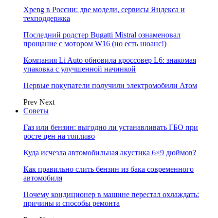
Xpeng в России: две модели, сервисы Яндекса и
техподдержка
Последний родстер Bugatti Mistral ознаменовал
прощание с мотором W16 (но есть нюанс!)
Компания Li Auto обновила кроссовер L6: знакомая
упаковка с улучшенной начинкой
Первые покупатели получили электромобили Атом
Prev
Next
Советы
Газ или бензин: выгодно ли устанавливать ГБО при
росте цен на топливо
Куда исчезла автомобильная акустика 6×9 дюймов?
Как правильно слить бензин из бака современного
автомобиля
Почему кондиционер в машине перестал охлаждать:
причины и способы ремонта