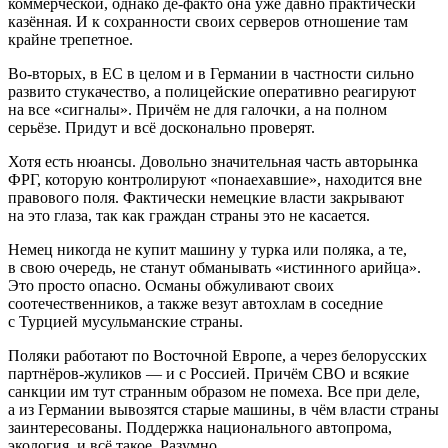
коммерческой, однако де-факто она уже давно практически
казённая. И к сохранности своих серверов отношение там
крайне трепетное.
Во-вторых, в ЕС в целом и в Германии в частности сильно
развито стукачество, а полицейские оперативно реагируют
на все «сигналы». Причём не для галочки, а на полном
серьёзе. Придут и всё досконально проверят.
Хотя есть нюансы. Довольно значительная часть авторынка
ФРГ, которую контролируют «понаехавшие», находится вне
правового поля. Фактически немецкие власти закрывают
на это глаза, так как граждан страны это не касается.
Немец никогда не купит машину у турка или поляка, а те,
в свою очередь, не станут обманывать «истинного арийца».
Это просто опасно. Османы обжуливают своих
соотечественников, а также везут автохлам в соседние
с Турцией мусульманские страны.
Поляки работают по Восточной Европе, а через белорусских
партнёров-жуликов — и с Россией. Причём СВО и всякие
санкции им тут странным образом не помеха. Все при деле,
а из Германии вывозятся старые машины, в чём власти страны
заинтересованы. Поддержка национального автопрома,
экология, и всё такое. Разумно.