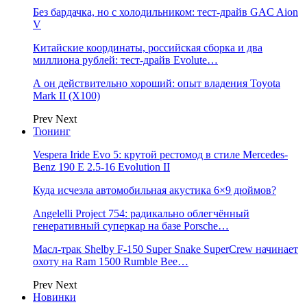
Без бардачка, но с холодильником: тест-драйв GAC Aion
V
Китайские координаты, российская сборка и два
миллиона рублей: тест-драйв Evolute…
А он действительно хороший: опыт владения Toyota
Mark II (Х100)
Prev
Next
Тюнинг
Vespera Iride Evo 5: крутой рестомод в стиле Mercedes-
Benz 190 E 2.5-16 Evolution II
Куда исчезла автомобильная акустика 6×9 дюймов?
Angelelli Project 754: радикально облегчённый
генеративный суперкар на базе Porsche…
Масл-трак Shelby F-150 Super Snake SuperCrew начинает
охоту на Ram 1500 Rumble Bee…
Prev
Next
Новинки