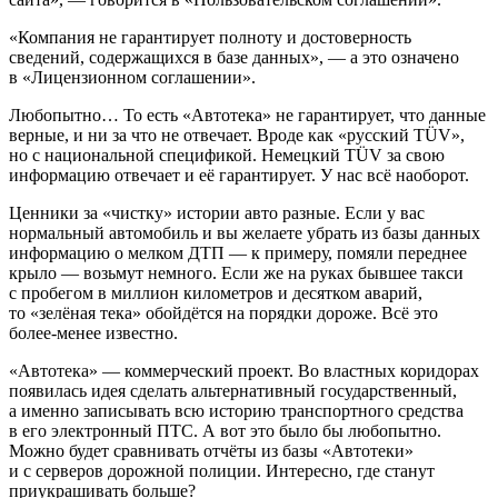
«Компания не гарантирует полноту и достоверность
сведений, содержащихся в базе данных», — а это означено
в «Лицензионном соглашении».
Любопытно… То есть «Автотека» не гарантирует, что данные
верные, и ни за что не отвечает. Вроде как «русский TÜV»,
но с национальной спецификой. Немецкий TÜV за свою
информацию отвечает и её гарантирует. У нас всё наоборот.
Ценники за «чистку» истории авто разные. Если у вас
нормальный автомобиль и вы желаете убрать из базы данных
информацию о мелком ДТП — к примеру, помяли переднее
крыло — возьмут немного. Если же на руках бывшее такси
с пробегом в миллион километров и десятком аварий,
то «зелёная тека» обойдётся на порядки дороже. Всё это
более-менее известно.
«Автотека» — коммерческий проект. Во властных коридорах
появилась идея сделать альтернативный государственный,
а именно записывать всю историю транспортного средства
в его электронный ПТС. А вот это было бы любопытно.
Можно будет сравнивать отчёты из базы «Автотеки»
и с серверов дорожной полиции. Интересно, где станут
приукрашивать больше?