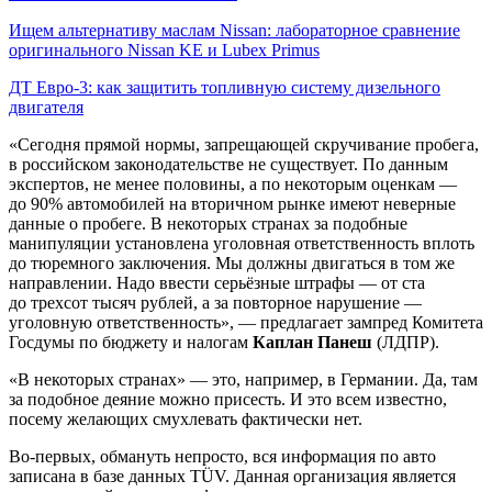
Ищем альтернативу маслам Nissan: лабораторное сравнение
оригинального Nissan KE и Lubex Primus
ДТ Евро-3: как защитить топливную систему дизельного
двигателя
«Сегодня прямой нормы, запрещающей скручивание пробега,
в российском законодательстве не существует. По данным
экспертов, не менее половины, а по некоторым оценкам —
до 90% автомобилей на вторичном рынке имеют неверные
данные о пробеге. В некоторых странах за подобные
манипуляции установлена уголовная ответственность вплоть
до тюремного заключения. Мы должны двигаться в том же
направлении. Надо ввести серьёзные штрафы — от ста
до трехсот тысяч рублей, а за повторное нарушение —
уголовную ответственность», — предлагает зампред Комитета
Госдумы по бюджету и налогам
Каплан Панеш
(ЛДПР).
«В некоторых странах» — это, например, в Германии. Да, там
за подобное деяние можно присесть. И это всем известно,
посему желающих смухлевать фактически нет.
Во-первых, обмануть непросто, вся информация по авто
записана в базе данных TÜV. Данная организация является