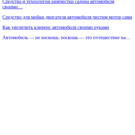
Средства и технология химчистки салона автомобиля
своими…
Средство для мойки двигателя автомобиля чистим мотор сами
Как увеличить клиренс автомобиля своими руками
Автомобиль — не роскошь, роскошь — это путешествие на…
Последний шанс «АвтоВАЗа» — утильсбором по иномаркам
Сейчас читают
«Сделай сам» при уходе за машиной: понятная инструкция
важна…
Дилерские расходники — без привязки к дилеру: как…
ДТ Евро-3: как защитить топливную систему дизельного…
Prev
Next
1 из 751
Популярные категории
Новинки
3888
Ремонт
2254
Тюнинг
328