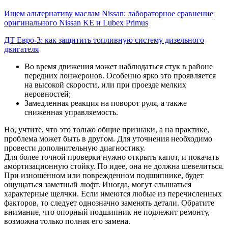
Ищем альтернативу маслам Nissan: лабораторное сравнение
оригинального Nissan KE и Lubex Primus
ДТ Евро-3: как защитить топливную систему дизельного
двигателя
Во время движения может наблюдаться стук в районе
передних лонжеронов. Особенно ярко это проявляется
на высокой скорости, или при проезде мелких
неровностей;
Замедленная реакция на поворот руля, а также
сниженная управляемость.
Но, учтите, что это только общие признаки, а на практике,
проблема может быть в другом. Для уточнения необходимо
провести дополнительную диагностику.
Для более точной проверки нужно открыть капот, и покачать
амортизационную стойку. По идее, она не должна шевелиться.
При изношенном или поврежденном подшипнике, будет
ощущаться заметный люфт. Иногда, могут слышаться
характерные щелчки. Если имеются любые из перечисленных
факторов, то следует однозначно заменять детали. Обратите
внимание, что опорный подшипник не подлежит ремонту,
возможна только полная его замена.