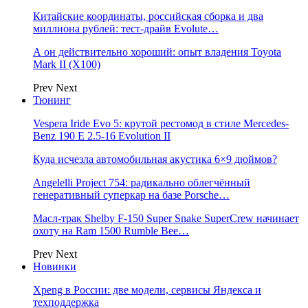
Китайские координаты, российская сборка и два
миллиона рублей: тест-драйв Evolute…
А он действительно хороший: опыт владения Toyota
Mark II (Х100)
Prev
Next
Тюнинг
Vespera Iride Evo 5: крутой рестомод в стиле Mercedes-
Benz 190 E 2.5-16 Evolution II
Куда исчезла автомобильная акустика 6×9 дюймов?
Angelelli Project 754: радикально облегчённый
генеративный суперкар на базе Porsche…
Масл-трак Shelby F-150 Super Snake SuperCrew начинает
охоту на Ram 1500 Rumble Bee…
Prev
Next
Новинки
Xpeng в России: две модели, сервисы Яндекса и
техподдержка