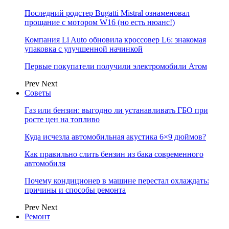
Последний родстер Bugatti Mistral ознаменовал
прощание с мотором W16 (но есть нюанс!)
Компания Li Auto обновила кроссовер L6: знакомая
упаковка с улучшенной начинкой
Первые покупатели получили электромобили Атом
Prev
Next
Советы
Газ или бензин: выгодно ли устанавливать ГБО при
росте цен на топливо
Куда исчезла автомобильная акустика 6×9 дюймов?
Как правильно слить бензин из бака современного
автомобиля
Почему кондиционер в машине перестал охлаждать:
причины и способы ремонта
Prev
Next
Ремонт