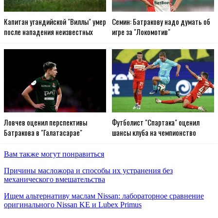
Капитан угандийской "Виллы" умер
Семин: Батракову надо думать об
после нападения неизвестных
игре за "Локомотив"
Ловчев оценил перспективы
Футболист "Спартака" оценил
Батракова в "Галатасарае"
шансы клуба на чемпионство
Вам также могут понравиться
Причины масложора и способы их устранения без
механического вмешательства
Ищем альтернативу маслам Nissan: лабораторное сравнение
оригинального Nissan KE и Lubex Primus