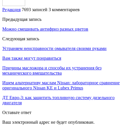
Редакция
7693 записей
3 комментариев
Предыдущая запись
Можно смешивать антифриз разных цветов
Следующая запись
Устраняем неисправности омывателя своими руками
Вам также могут понравиться
Причины масложора и способы их устранения без
механического вмешательства
Ищем альтернативу маслам Nissan: лабораторное сравнение
оригинального Nissan KE и Lubex Primus
ДТ Евро-3: как защитить топливную систему дизельного
двигателя
Оставьте ответ
Ваш электронный адрес не будет опубликован.