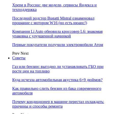
Xpeng в России: две модели, сервисы Яндекса и
техподдержка
Последний родстер Bugatti Mistral ознаменовал
прощание с мотором W16 (но есть нюанс!)
Компания Li Auto обновила кроссовер L6: знакомая
упаковка с улучшенной начинкой
Первые покупатели получили электромобили Атом
Prev
Next
Советы
Газ или бензин: выгодно ли устанавливать ГБО при
росте цен на топливо
Куда исчезла автомобильная акустика 6×9 дюймов?
Как правильно слить бензин из бака современного
автомобиля
Почему кондиционер в машине перестал охлаждать:
причины и способы ремонта