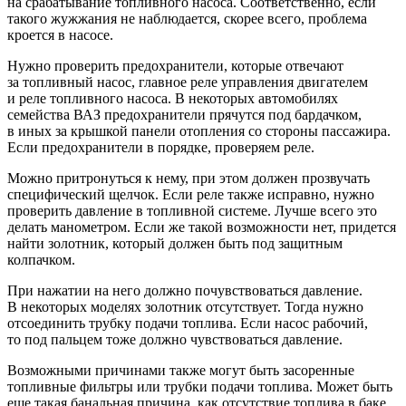
на срабатывание топливного насоса. Соответственно, если
такого жужжания не наблюдается, скорее всего, проблема
кроется в насосе.
Нужно проверить предохранители, которые отвечают
за топливный насос, главное реле управления двигателем
и реле топливного насоса. В некоторых автомобилях
семейства ВАЗ предохранители прячутся под бардачком,
в иных за крышкой панели отопления со стороны пассажира.
Если предохранители в порядке, проверяем реле.
Можно притронуться к нему, при этом должен прозвучать
специфический щелчок. Если реле также исправно, нужно
проверить давление в топливной системе. Лучше всего это
делать манометром. Если же такой возможности нет, придется
найти золотник, который должен быть под защитным
колпачком.
При нажатии на него должно почувствоваться давление.
В некоторых моделях золотник отсутствует. Тогда нужно
отсоединить трубку подачи топлива. Если насос рабочий,
то под пальцем тоже должно чувствоваться давление.
Возможными причинами также могут быть засоренные
топливные фильтры или трубки подачи топлива. Может быть
еще такая банальная причина, как отсутствие топлива в баке.