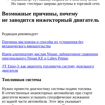
Но такие «тестеры» широко доступны в торговой сети.
Возможные причины, почему
не заводится инжекторный двигатель
Редакция рекомендует
Причины масложора и способы их устранения без
механического вмешательства
Ищем альтернативу маслам Nissan: лабораторное сравнение
оригинального Nissan KE и Lubex Primus
ДТ Евро-3: как защитить топливную систему дизельного
двигателя
Топливная система
Нужно провести диагностику системы подачи топлива.
В отечественных инжекторных автомобилях при старте
двигателя можно услышать специфическое жужжание
из задней части автомобиля. Этот звук указывает