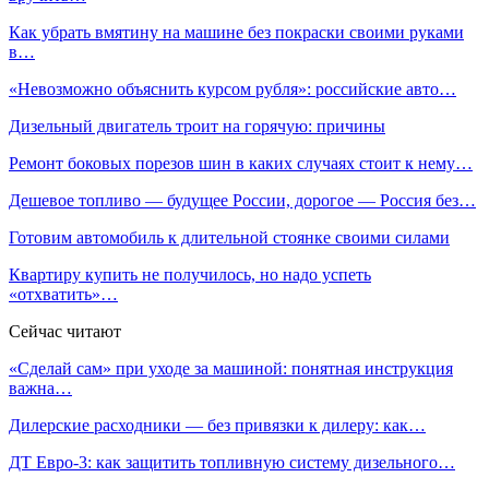
Как убрать вмятину на машине без покраски своими руками
в…
«Невозможно объяснить курсом рубля»: российские авто…
Дизельный двигатель троит на горячую: причины
Ремонт боковых порезов шин в каких случаях стоит к нему…
Дешевое топливо — будущее России, дорогое — Россия без…
Готовим автомобиль к длительной стоянке своими силами
Квартиру купить не получилось, но надо успеть
«отхватить»…
Сейчас читают
«Сделай сам» при уходе за машиной: понятная инструкция
важна…
Дилерские расходники — без привязки к дилеру: как…
ДТ Евро-3: как защитить топливную систему дизельного…