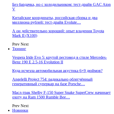
Без бардачка, но с холодильником: тест-драйв GAC Aion
V
Китайские координаты, российская сборка и два
миллиона рублей: тест-драйв Evolute…
А он действительно хороший: опыт владения Toyota
Mark II (Х100)
Prev
Next
Тюнинг
Vespera Iride Evo 5: крутой рестомод в стиле Mercedes-
Benz 190 E 2.5-16 Evolution II
Куда исчезла автомобильная акустика 6×9 дюймов?
Angelelli Project 754: радикально облегчённый
генеративный суперкар на базе Porsche…
Масл-трак Shelby F-150 Super Snake SuperCrew начинает
охоту на Ram 1500 Rumble Bee…
Prev
Next
Новинки