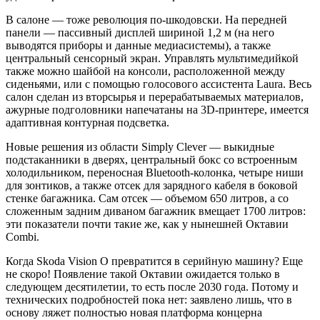
В салоне — тоже революция по-шкодовски. На передней
панели — пассивный дисплей шириной 1,2 м (на него
выводятся приборы и данные медиасистемы), а также
центральный сенсорный экран. Управлять мультимедийкой
также можно шайбой на консоли, расположенной между
сиденьями, или с помощью голосового ассистента Laura. Весь
салон сделан из вторсырья и перерабатываемых материалов,
ажурные подголовники напечатаны на 3D-принтере, имеется
адаптивная контурная подсветка.
Новые решения из области Simply Clever — выкидные
подстаканники в дверях, центральный бокс со встроенным
холодильником, переносная Bluetooth-колонка, четыре ниши
для зонтиков, а также отсек для зарядного кабеля в боковой
стенке багажника. Сам отсек — объемом 650 литров, а со
сложенным задним диваном багажник вмещает 1700 литров:
эти показатели почти такие же, как у нынешней Октавии
Combi.
Когда Skoda Vision O превратится в серийную машину? Еще
не скоро! Появление такой Октавии ожидается только в
следующем десятилетии, то есть после 2030 года. Потому и
технических подробностей пока нет: заявлено лишь, что в
основу ляжет полностью новая платформа концерна