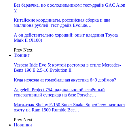
Без бардачка, но с холодильником: тест-драйв GAC Aion
V
Китайские координаты, российская сборка и два
миллиона рублей: тест-драйв Evolute…
А он действительно хороший: опыт владения Toyota
Mark II (Х100)
Prev
Next
Тюнинг
Vespera Iride Evo 5: крутой рестомод в стиле Mercedes-
Benz 190 E 2.5-16 Evolution II
Куда исчезла автомобильная акустика 6×9 дюймов?
Angelelli Project 754: радикально облегчённый
генеративный суперкар на базе Porsche…
Масл-трак Shelby F-150 Super Snake SuperCrew начинает
охоту на Ram 1500 Rumble Bee…
Prev
Next
Новинки