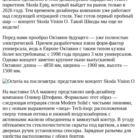
паркетник Skoda Epiq, который выйдет на рынок только в
2026 году. Тем временем дизайнеры компании уже работают
над следующей итерацией стиля. Уже готов первый пробный
шар — концепт Skoda Vision O. Такой Шкоды мы еще не
видели!
Перед нами прообраз Октавии будущего — уже полностью
электрической. Причем разработчики взяли форм-фактор
универсала, ведь в Европе Октавии с таким типом кузова
более востребованы: с 1998 года продано 3 млн универсалов.
Однако концепт заметно крупнее ныне выпускаемой
Октавии: длина — 4850 мм, ширина — 1900 мм, высота —
1500 мм.
На выставке IAA машину представлял шеф-дизайнер
компании Оливер Штефани. Формально этот образ —
следующая итерация стиля Modern Solid с чистыми линиями,
но с новым выражением «лица» Tech-loop: расположенная
сверху тонкая оптика и нижний воздухозаборник с
активными жалюзи объединены в замкнутый контур. В угоду
обтекаемости стеклоочистители скрыты под щитком, а вместо
дверных ручек установлены сенсоры. Зарядные разъемы для
удобства расположены с обоих бортов.