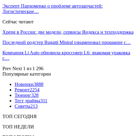
Эксперт Пархоменко о проблеме автозапчастей:
Логистические…
Сейчас читают
Xpeng в России: две модели, сервисы Яндекса и техподдержка
Последний родстер Bugatti Mistral ознаменовал прощание с…
Компания Li Auto обновила кроссовер L6: знакомая упаковка
с…
Prev
Next
1 из 1 296
Популярные категории
Новинки
3888
Ремонт
2254
Тюнинг
328
Тест драйвы
311
Советы
213
ТОП СЕГОДНЯ
ТОП НЕДЕЛИ