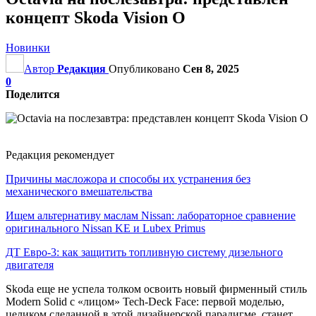
концепт Skoda Vision O
Новинки
Автор
Редакция
Опубликовано
Сен 8, 2025
0
Поделится
Редакция рекомендует
Причины масложора и способы их устранения без
механического вмешательства
Ищем альтернативу маслам Nissan: лабораторное сравнение
оригинального Nissan KE и Lubex Primus
ДТ Евро-3: как защитить топливную систему дизельного
двигателя
Skoda еще не успела толком освоить новый фирменный стиль
Modern Solid с «лицом» Tech-Deck Face: первой моделью,
целиком сделанной в этой дизайнерской парадигме, станет