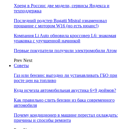
Xpeng в России: две модели, сервисы Яндекса и
техподдержка
Последний родстер Bugatti Mistral ознаменовал
прощание с мотором W16 (но есть нюанс!)
Компания Li Auto обновила кроссовер L6: знакомая
упаковка с улучшенной начинкой
Первые покупатели получили электромобили Атом
Prev
Next
Советы
Газ или бензин: выгодно ли устанавливать ГБО при
росте цен на топливо
Куда исчезла автомобильная акустика 6×9 дюймов?
Как правильно слить бензин из бака современного
автомобиля
Почему кондиционер в машине перестал охлаждать:
причины и способы ремонта