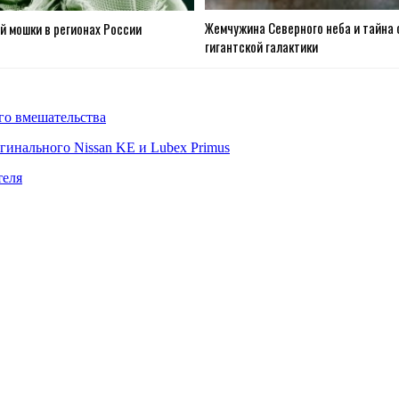
Жемчужина Северного неба и тайна 
й мошки в регионах России
гигантской галактики
го вмешательства
гинального Nissan KE и Lubex Primus
теля