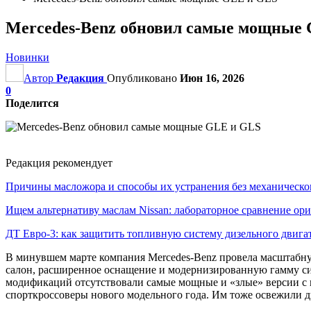
Mercedes-Benz обновил самые мощные
Новинки
Автор
Редакция
Опубликовано
Июн 16, 2026
0
Поделится
Редакция рекомендует
Причины масложора и способы их устранения без механическо
Ищем альтернативу маслам Nissan: лабораторное сравнение ори
ДТ Евро-3: как защитить топливную систему дизельного двига
В минувшем марте компания Mercedes-Benz провела масштаб
салон, расширенное оснащение и модернизированную гамму сил
модификаций отсутствовали самые мощные и «злые» версии с и
спорткроссоверы нового модельного года. Им тоже освежили д