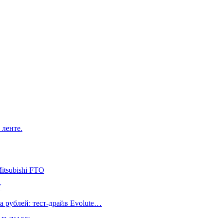
 ленте.
itsubishi FTO
V
а рублей: тест-драйв Evolute…