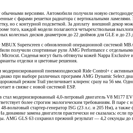
е с обычными версиями. Автомобили получили новую светодиодн
енные с фарами решетки радиатора с вертикальными ламелями.
, но с контурной подсветкой. За доплату внешний декор можн
роме того, каждой модели полагаются четырехствольная выхлоп
ных колесных дисков диаметром до 22 дюймов для GLE и до 23
кс MBUX Superscreen с обновленной операционной системой M
обили получили спортивные рули AMG Performance с отдельны
icrocut. Сиденья могут быть обтянуты кожей Nappa Exclusive ил
рианты отделки и цветовые решения.
 модернизированной пневмоподвеской Ride Control+ с активны
однако при выборе различных программ AMG Dynamic Select диап
к внедорожный режим Trail увеличивает клиренс сразу на 56 мм
отает в связке с новой системой ESP.
 стал модернизированный 4,0-литровый двигатель V8 M177 EV
тветствует более строгим экологическим требованиям. В паре с 
8-вольтовый стартер-генератор ISG (23 л.с. и 205 Нм), а также
 динамике замена двигателя практически не сказалась: если пр
ды. AMG GLS 63 сохранил прежний результат — 4,2 секунды до п