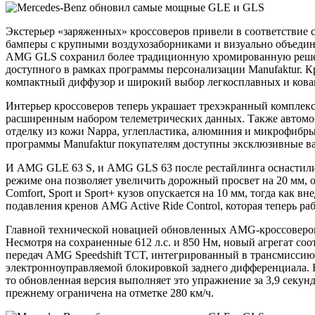
Экстерьер «заряженных» кроссоверов привели в соответстви
бамперы с крупными воздухозаборниками и визуально объедин
AMG GLS сохранил более традиционную хромированную решетку
доступного в рамках программы персонализации Manufaktur. К
компактный диффузор и широкий выбор легкосплавных и кова
Интерьер кроссоверов теперь украшает трехэкранный компле
расширенным набором телеметрических данных. Также автом
отделку из кожи Nappa, углепластика, алюминия и микрофибры M
программы Manufaktur покупателям доступны эксклюзивные ва
И AMG GLE 63 S, и AMG GLS 63 после рестайлинга оснастили
режиме она позволяет увеличить дорожный просвет на 20 мм, 
Comfort, Sport и Sport+ кузов опускается на 10 мм, тогда ка
подавления кренов AMG Active Ride Control, которая теперь раб
Главной технической новацией обновленных AMG-кроссоверов
Несмотря на сохраненные 612 л.с. и 850 Нм, новый агрегат соо
передач AMG Speedshift TCT, интегрированный в трансмиссию 4
электронноуправляемой блокировкой заднего дифференциала. На
то обновленная версия выполняет это упражнение за 3,9 секун
прежнему ограничена на отметке 280 км/ч.