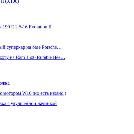
II (Х100)
 190 E 2.5-16 Evolution II
ный суперкар на базе Porsche…
 охоту на Ram 1500 Rumble Bee…
ержка
 с мотором W16 (но есть нюанс!)
овка с улучшенной начинкой