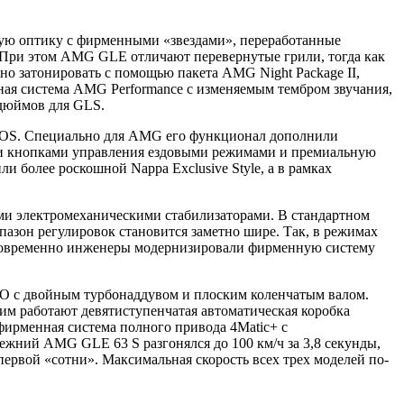
ую оптику с фирменными «звездами», переработанные
 При этом AMG GLE отличают перевернутые грили, тогда как
о затонировать с помощью пакета AMG Night Package II,
ная система AMG Performance с изменяемым тембром звучания,
 дюймов для GLS.
B.OS. Специально для AMG его функционал дополнили
ми кнопками управления ездовыми режимами и премиальную
и более роскошной Nappa Exclusive Style, а в рамках
ми электромеханическими стабилизаторами. В стандартном
азон регулировок становится заметно шире. Так, в режимах
. Одновременно инженеры модернизировали фирменную систему
O с двойным турбонаддувом и плоским коленчатым валом.
ним работают девятиступенчатая автоматическая коробка
 фирменная система полного привода 4Matic+ с
ежний AMG GLE 63 S разгонялся до 100 км/ч за 3,8 секунды,
ервой «сотни». Максимальная скорость всех трех моделей по-