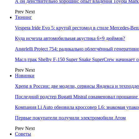
А он действительно хороший: опыт владения Toyota Mark 
Prev
Next
Тюнинг
Vespera Iride Evo 5: крутой рестомод в стиле Mercedes-Benz
Куда исчезла автомобильная акустика 6×9 дюймов?
Angelelli Project 754: радикально облегчённый генератив
Масл-трак Shelby F-150 Super Snake SuperCrew начинает
Prev
Next
Новинки
Xpeng в России: две модели, сервисы Яндекса и техподд
Последний родстер Bugatti Mistral ознаменовал прощание
Компания Li Auto обновила кроссовер L6: знакомая упак
Первые покупатели получили электромобили Атом
Prev
Next
Советы