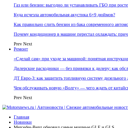
Газ или бензин: выгодно ли устанавливать ГБО при росте
Куда исчезла автомобильная акустика 6×9 дюймов?
Как правильно слить бензин из бака современного автом
Почему кондиционер в машине перестал охлаждать: при
Prev
Next
Ремонт
«Сделай сам» при уходе за машиной: понятная инструкция
Дилерские расходники — без привязки к дилеру: как об
ДТ Евро-3: как защитить топливную систему дизельного 
Чем обслуживать новую «Волгу» — чего ждать от китайс
Prev
Next
Главная
Новинки
Mercedes-Benz обновил самые мощные GLE и GLS