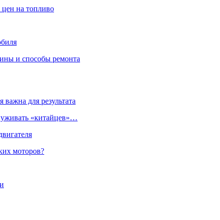
 цен на топливо
обиля
чины и способы ремонта
 важна для результата
служивать «китайцев»…
двигателя
ких моторов?