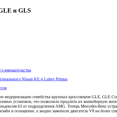
 GLE и GLS
го вмешательства
гинального Nissan KE и Lubex Primus
теля
ную модернизацию семейства крупных кроссоверов GLE, GLE C
овых установок, что позволило продлить их конвейерную жизнь
ндексом 63 от подразделения AMG. Теперь Mercedes-Benz устран
изайн и оснащение, а заодно заменили двигатель V8 на более с