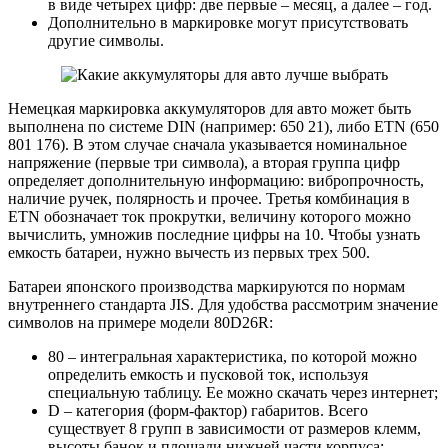
в виде четырех цифр: две первые – месяц, а далее – год.
Дополнительно в маркировке могут присутствовать
другие символы.
Немецкая маркировка аккумуляторов для авто может быть
выполнена по системе DIN (например: 650 21), либо ETN (650
801 176). В этом случае сначала указывается номинальное
напряжение (первые три символа), а вторая группа цифр
определяет дополнительную информацию: вибропрочность,
наличие ручек, полярность и прочее. Третья комбинация в
ETN обозначает ток прокрутки, величину которого можно
вычислить, умножив последние цифры на 10. Чтобы узнать
емкость батареи, нужно вычесть из первых трех 500.
Батареи японского производства маркируются по нормам
внутреннего стандарта JIS. Для удобства рассмотрим значение
символов на примере модели 80D26R:
80 – интегральная характеристика, по которой можно
определить емкость и пусковой ток, используя
специальную таблицу. Ее можно скачать через интернет;
D – категория (форм-фактор) габаритов. Всего
существует 8 групп в зависимости от размеров клемм,
высоты банок и площади нижней части корпуса;