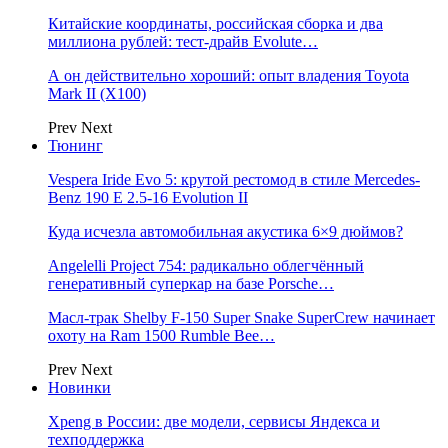
Китайские координаты, российская сборка и два
миллиона рублей: тест-драйв Evolute…
А он действительно хороший: опыт владения Toyota
Mark II (Х100)
Prev
Next
Тюнинг
Vespera Iride Evo 5: крутой рестомод в стиле Mercedes-
Benz 190 E 2.5-16 Evolution II
Куда исчезла автомобильная акустика 6×9 дюймов?
Angelelli Project 754: радикально облегчённый
генеративный суперкар на базе Porsche…
Масл-трак Shelby F-150 Super Snake SuperCrew начинает
охоту на Ram 1500 Rumble Bee…
Prev
Next
Новинки
Xpeng в России: две модели, сервисы Яндекса и
техподдержка