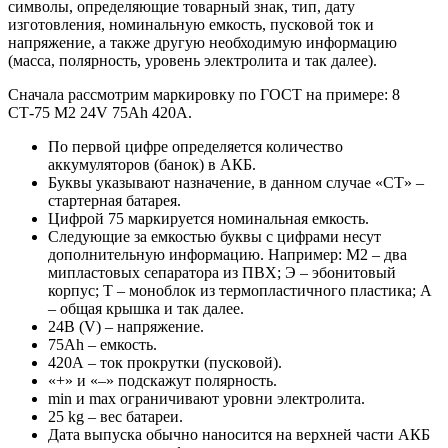
символы, определяющие товарный знак, тип, дату
изготовления, номинальную емкость, пусковой ток и
напряжение, а также другую необходимую информацию
(масса, полярность, уровень электролита и так далее).
Сначала рассмотрим маркировку по ГОСТ на примере: 8
СТ-75 М2 24V 75Ah 420A.
По первой цифре определяется количество
аккумуляторов (банок) в АКБ.
Буквы указывают назначение, в данном случае «СТ» –
стартерная батарея.
Цифрой 75 маркируется номинальная емкость.
Следующие за емкостью буквы с цифрами несут
дополнительную информацию. Например: М2 – два
мипластовых сепаратора из ПВХ; Э – эбонитовый
корпус; Т – моноблок из термопластичного пластика; А
– общая крышка и так далее.
24В (V) – напряжение.
75Ah – емкость.
420А – ток прокрутки (пусковой).
«+» и «–» подскажут полярность.
min и max ограничивают уровни электролита.
25 kg – вес батареи.
Дата выпуска обычно наносится на верхней части АКБ