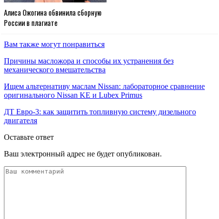
Алиса Ожогина обвинила сборную
России в плагиате
Вам также могут понравиться
Причины масложора и способы их устранения без
механического вмешательства
Ищем альтернативу маслам Nissan: лабораторное сравнение
оригинального Nissan KE и Lubex Primus
ДТ Евро-3: как защитить топливную систему дизельного
двигателя
Оставьте ответ
Ваш электронный адрес не будет опубликован.