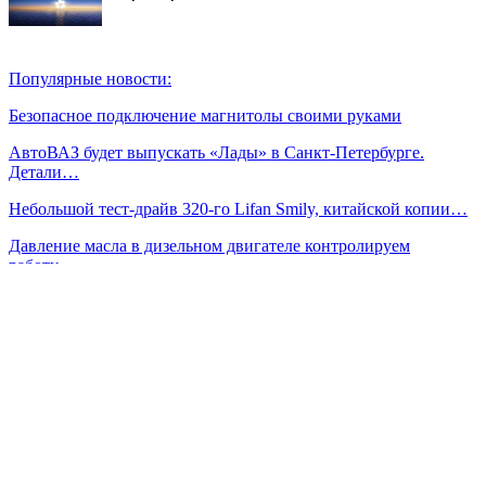
Популярные новости:
Безопасное подключение магнитолы своими руками
АвтоВАЗ будет выпускать «Лады» в Санкт-Петербурге.
Детали…
Небольшой тест-драйв 320-го Lifan Smily, китайской копии…
Давление масла в дизельном двигателе контролируем
работу…
Сколько стоит тонировка стекол автомобиля?
Ищем альтернативу маслам Nissan: лабораторное сравнение…
Jetour готовит брутальный внедорожник T2
Чем отмыть двигатель от масла и грязи
Сейчас читают