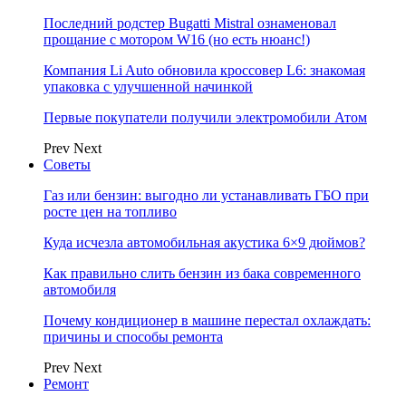
Последний родстер Bugatti Mistral ознаменовал
прощание с мотором W16 (но есть нюанс!)
Компания Li Auto обновила кроссовер L6: знакомая
упаковка с улучшенной начинкой
Первые покупатели получили электромобили Атом
Prev
Next
Советы
Газ или бензин: выгодно ли устанавливать ГБО при
росте цен на топливо
Куда исчезла автомобильная акустика 6×9 дюймов?
Как правильно слить бензин из бака современного
автомобиля
Почему кондиционер в машине перестал охлаждать:
причины и способы ремонта
Prev
Next
Ремонт