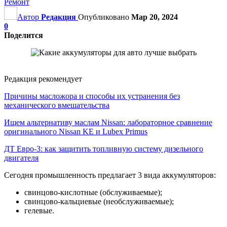
Ремонт
Автор
Редакция
Опубликовано
Мар 20, 2024
0
Поделится
Редакция рекомендует
Причины масложора и способы их устранения без
механического вмешательства
Ищем альтернативу маслам Nissan: лабораторное сравнение
оригинального Nissan KE и Lubex Primus
ДТ Евро-3: как защитить топливную систему дизельного
двигателя
Сегодня промышленность предлагает 3 вида аккумуляторов:
свинцово-кислотные (обслуживаемые);
свинцово-кальциевые (необслуживаемые);
гелевые.