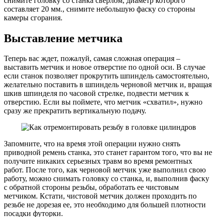
снимите головку со станка сверлом, диаметр которого
составляет 20 мм., снимите небольшую фаску со стороны
камеры сгорания.
Выставление метчика
Теперь вас ждет, пожалуй, самая сложная операция –
выставить метчик и новое отверстие по одной оси. В случае
если станок позволяет прокрутить шпиндель самостоятельно,
желательно поставить в шпиндель черновой метчик и, вращая
шкив шпинделя по часовой стрелке, подвести метчик к
отверстию. Если вы поймете, что метчик «схватил», нужно
сразу же прекратить вертикальную подачу.
Запомните, что на время этой операции нужно снять
приводной ремень станка, это станет гарантом того, что вы не
получите никаких серьезных травм во время ремонтных
работ. После того, как черновой метчик уже выполнил свою
работу, можно снимать головку со станка, и, выполнив фаску
с обратной стороны резьбы, обработать ее чистовым
метчиком. Кстати, чистовой метчик должен проходить по
резьбе не дорезая ее, это необходимо для большей плотности
посадки футорки.