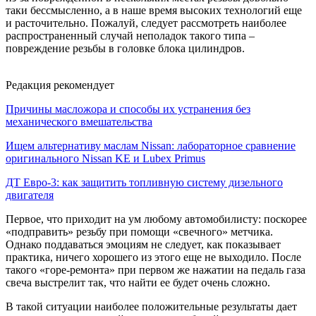
таки бессмысленно, а в наше время высоких технологий еще
и расточительно. Пожалуй, следует рассмотреть наиболее
распространенный случай неполадок такого типа –
повреждение резьбы в головке блока цилиндров.
Редакция рекомендует
Причины масложора и способы их устранения без
механического вмешательства
Ищем альтернативу маслам Nissan: лабораторное сравнение
оригинального Nissan KE и Lubex Primus
ДТ Евро-3: как защитить топливную систему дизельного
двигателя
Первое, что приходит на ум любому автомобилисту: поскорее
«подправить» резьбу при помощи «свечного» метчика.
Однако поддаваться эмоциям не следует, как показывает
практика, ничего хорошего из этого еще не выходило. После
такого «горе-ремонта» при первом же нажатии на педаль газа
свеча выстрелит так, что найти ее будет очень сложно.
В такой ситуации наиболее положительные результаты дает