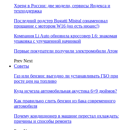
Xpeng в России: две модели, сервисы Яндекса и
техподдержка
Последний родстер Bugatti Mistral ознаменовал
прощание с мотором W16 (но есть нюанс!)
Компания Li Auto обновила кроссовер L6: знакомая
упаковка с улучшенной начинкой
Первые покупатели получили электромобили Атом
Prev
Next
Советы
Газ или бензин: выгодно ли устанавливать ГБО при
росте цен на топливо
Куда исчезла автомобильная акустика 6×9 дюймов?
Как правильно слить бензин из бака современного
автомобиля
Почему кондиционер в машине перестал охлаждать:
причины и способы ремонта