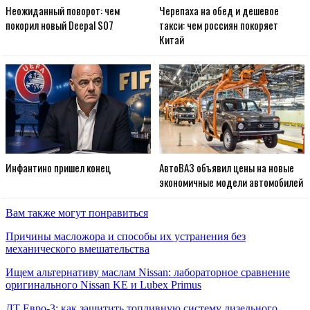
Неожиданный поворот: чем
Черепаха на обед и дешевое
покорил новый Deepal S07
такси: чем россиян покоряет
Китай
Инфантино пришел конец
АвтоВАЗ объявил цены на новые
экономичные модели автомобилей
Вам также могут понравиться
Причины масложора и способы их устранения без
механического вмешательства
Ищем альтернативу маслам Nissan: лабораторное сравнение
оригинального Nissan KE и Lubex Primus
ДТ Евро-3: как защитить топливную систему дизельного