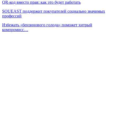
QR-код вместо прав: как это будет работать
SOUEAST поддержит покупателей социально значимых
профессий
Избежать «бензинового голода» поможет хитрый
компромисс…
Немного о предпусковом подогревателе двигателя 220В с
помпой
Сейчас читают
«Сделай сам» при уходе за машиной: понятная инструкция
важна…
Дилерские расходники — без привязки к дилеру: как…
ДТ Евро-3: как защитить топливную систему дизельного…
Prev
Next
1 из 751
Популярные категории
Новинки
3888
Ремонт
2254
Тюнинг
328