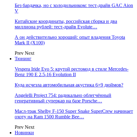
Без бардачка, но с холодильником: тест-драйв GAC Aion
V
Китайские координаты, российская сборка и два
миллиона рублей: тест-драйв Evolute…
А он действительно хороший: опыт владения Toyota
Mark II (Х100)
Prev
Next
Тюнинг
Vespera Iride Evo 5: крутой рестомод в стиле Mercedes-
Benz 190 E 2.5-16 Evolution II
Куда исчезла автомобильная акустика 6×9 дюймов?
Angelelli Project 754: радикально облегчённый
генеративный суперкар на базе Porsche…
Масл-трак Shelby F-150 Super Snake SuperCrew начинает
охоту на Ram 1500 Rumble Bee…
Prev
Next
Новинки