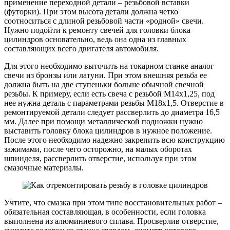
применение переходной детали – резьбовой вставки
(футорки). При этом высота детали должна четко
соотноситься с длиной резьбовой части «родной» свечи.
Нужно подойти к ремонту свечей для головки блока
цилиндров основательно, ведь она одна из главных
составляющих всего двигателя автомобиля.
Для этого необходимо выточить на токарном станке аналог
свечи из бронзы или латуни. При этом внешняя резьба ее
должна быть на две ступеньки больше обычной свечной
резьбы. К примеру, если есть свеча с резьбой М14х1,25, под
нее нужна деталь с параметрами резьбы М18х1,5. Отверстие в
ремонтируемой детали следует рассверлить до диаметра 16,5
мм. Далее при помощи металлической подножки нужно
выставить головку блока цилиндров в нужное положение.
После этого необходимо надежно закрепить всю конструкцию
зажимами, после чего осторожно, на малых оборотах
шпинделя, рассверлить отверстие, используя при этом
смазочные материалы.
Учтите, что смазка при этом типе восстановительных работ –
обязательная составляющая, в особенности, если головка
выполнена из алюминиевого сплава. Просверлив отверстие,