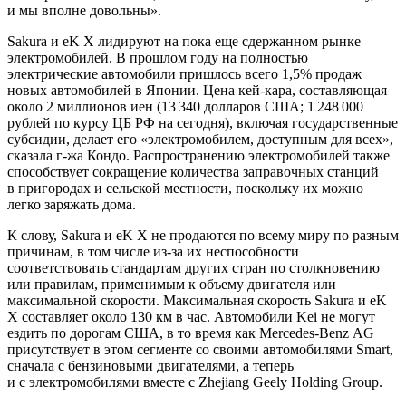
и мы вполне довольны».
Sakura и eK X лидируют на пока еще сдержанном рынке
электромобилей. В прошлом году на полностью
электрические автомобили пришлось всего 1,5% продаж
новых автомобилей в Японии. Цена кей-кара, составляющая
около 2 миллионов иен (13 340 долларов США; 1 248 000
рублей по курсу ЦБ РФ на сегодня), включая государственные
субсидии, делает его «электромобилем, доступным для всех»,
сказала г-жа Кондо. Распространению электромобилей также
способствует сокращение количества заправочных станций
в пригородах и сельской местности, поскольку их можно
легко заряжать дома.
К слову, Sakura и eK X не продаются по всему миру по разным
причинам, в том числе из-за их неспособности
соответствовать стандартам других стран по столкновению
или правилам, применимым к объему двигателя или
максимальной скорости. Максимальная скорость Sakura и eK
X составляет около 130 км в час. Автомобили Kei не могут
ездить по дорогам США, в то время как Mercedes-Benz AG
присутствует в этом сегменте со своими автомобилями Smart,
сначала с бензиновыми двигателями, а теперь
и с электромобилями вместе с Zhejiang Geely Holding Group.