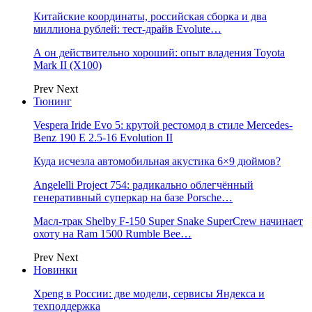
Китайские координаты, российская сборка и два
миллиона рублей: тест-драйв Evolute…
А он действительно хороший: опыт владения Toyota
Mark II (Х100)
Prev
Next
Тюнинг
Vespera Iride Evo 5: крутой рестомод в стиле Mercedes-
Benz 190 E 2.5-16 Evolution II
Куда исчезла автомобильная акустика 6×9 дюймов?
Angelelli Project 754: радикально облегчённый
генеративный суперкар на базе Porsche…
Масл-трак Shelby F-150 Super Snake SuperCrew начинает
охоту на Ram 1500 Rumble Bee…
Prev
Next
Новинки
Xpeng в России: две модели, сервисы Яндекса и
техподдержка