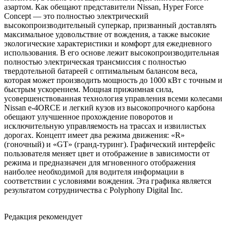
азартом. Как обещают представители Nissan, Hyper Force
Concept — это полностью электрический
высокопроизводительный суперкар, призванный доставлять
максимальное удовольствие от вождения, а также высокие
экологические характеристики и комфорт для ежедневного
использования. В его основе лежит высокопроизводительная
полностью электрическая трансмиссия с полностью
твердотельной батареей с оптимальным балансом веса,
которая может производить мощность до 1000 кВт с точным и
быстрым ускорением. Мощная прижимная сила,
усовершенствованная технология управления всеми колесами
Nissan e-4ORCE и легкий кузов из высокопрочного карбона
обещают улучшенное прохождение поворотов и
исключительную управляемость на трассах и извилистых
дорогах. Концепт имеет два режима движения: «R»
(гоночный) и «GT» (гранд-туринг). Графический интерфейс
пользователя меняет цвет и отображение в зависимости от
режима и предназначен для мгновенного отображения
наиболее необходимой для водителя информации в
соответствии с условиями вождения. Эта графика является
результатом сотрудничества с Polyphony Digital Inc.
Редакция рекомендует