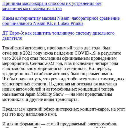
Причины масложора и способы их устранения без
механического вмешательства
Ищем альтернативу маслам Nissan: лабораторное сравнение
оригинального Nissan KE и Lubex Primus
ДТ Евро-3: как защитить топливную систему дизельного
двигателя
Токийский автосалон, проводимый раз в два года, был
отменен в 2021 году из-за пандемии COVID-19, в результате
чего 2019 год стал последним официальным проведением
мероприятия. Сейчас 2023 год, и за последние четыре года
в автомобильном мире многое изменилось. Во-первых,
традиционное Токийское автошоу было переименовано.
Чтобы подчеркнуть, что речь идет обо всех типах самоходных
транспортных средств, 11-дневная многозальная выставка
новых автомобилей и автомобильных концепций теперь
называется Japan Mobility Show — на нем представлены
мотоциклы и другие виды транспорта.
Предлагаем краткий обзор интересных концепт-каров, на этот
раз это шоу наполнено ими.
И для информации — самый продаваемый электромобиль