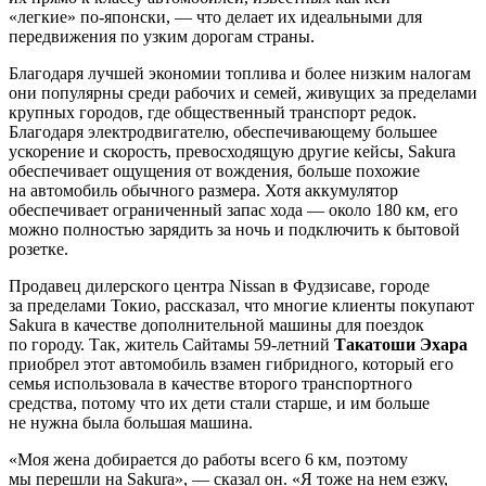
«легкие» по-японски, — что делает их идеальными для
передвижения по узким дорогам страны.
Благодаря лучшей экономии топлива и более низким налогам
они популярны среди рабочих и семей, живущих за пределами
крупных городов, где общественный транспорт редок.
Благодаря электродвигателю, обеспечивающему большее
ускорение и скорость, превосходящую другие кейсы, Sakura
обеспечивает ощущения от вождения, больше похожие
на автомобиль обычного размера. Хотя аккумулятор
обеспечивает ограниченный запас хода — около 180 км, его
можно полностью зарядить за ночь и подключить к бытовой
розетке.
Продавец дилерского центра Nissan в Фудзисаве, городе
за пределами Токио, рассказал, что многие клиенты покупают
Sakura в качестве дополнительной машины для поездок
по городу. Так, житель Сайтамы 59-летний
Такатоши Эхара
приобрел этот автомобиль взамен гибридного, который его
семья использовала в качестве второго транспортного
средства, потому что их дети стали старше, и им больше
не нужна была большая машина.
«Моя жена добирается до работы всего 6 км, поэтому
мы перешли на Sakura», — сказал он. «Я тоже на нем езжу,