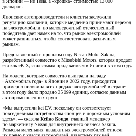
в Японии — не Tesla, а «крошка» стоимостью 13 000
долларов.
Японские автопроизводители и клиенты заслужили
репутацию компаний, которые медленно принимают переход
на электромобили, но маловероятный отечественный
победитель дает намек на то, что рынок электромобилей
может развиваться, чтобы соответствовать различным
рынкам.
Представленный в прошлом году Nissan Motor Sakura,
разработанный совместно с Mitsubishi Motors, которая продает
его как eK X, стал самым продаваемым в Японии в этом году.
На модели, которые совместно выиграли награду
«Автомобиль года» в Японии в 2022 году, приходится
примерно половина всех продаж электромобилей в стране:
в этом году было продано 35 099 единиц, согласно данным
автопромышленных групп.
«Мы выпустили kei EV, поскольку он соответствует
повседневным потребностям японцев и дорожным условиям
здесь», — сказала
Кейко Кондо
, главный менеджер
по маркетингу Nissan для внутреннего бизнеса Sakura.
Размеры маленьких, квадратных электромобилей относят
их прямо к классу автомобилей, известных как кей —