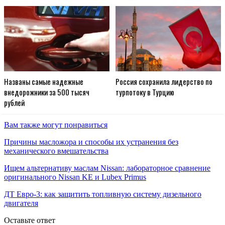
Названы самые надежные
Россия сохранила лидерство по
внедорожники за 500 тысяч
турпотоку в Турцию
рублей
Вам также могут понравиться
Причины масложора и способы их устранения без
механического вмешательства
Ищем альтернативу маслам Nissan: лабораторное сравнение
оригинального Nissan KE и Lubex Primus
ДТ Евро-3: как защитить топливную систему дизельного
двигателя
Оставьте ответ