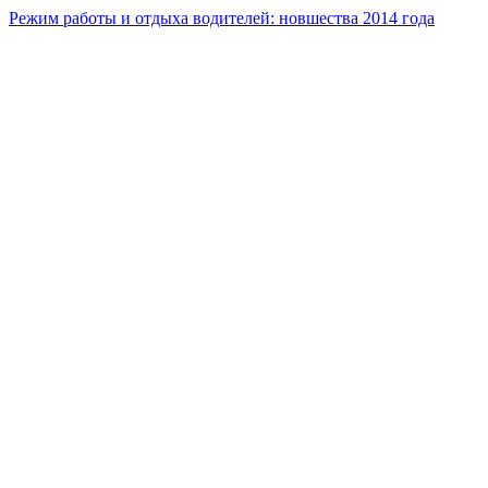
Режим работы и отдыха водителей: новшества 2014 года
Кей-кар и миниатюрный кроссовер «в одном флаконе»
Сейчас читают
Юниоры «КАМАЗ-мастер» выступят на этапе первенства
России
Под Можайском пройдет этап детско-юношеского первенства
по…
«Московская Миля 2026» под дождем: зацепа нет, но есть
азарт
Prev
Next
1 из 233
Популярные категории
Новинки
3888
Ремонт
2254
Тюнинг
328
Тест драйвы
311
Советы
213
ТОП СЕГОДНЯ