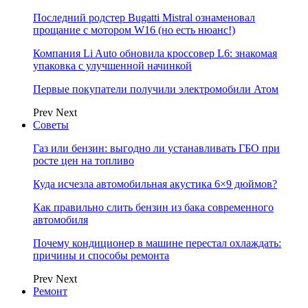
Последний родстер Bugatti Mistral ознаменовал
прощание с мотором W16 (но есть нюанс!)
Компания Li Auto обновила кроссовер L6: знакомая
упаковка с улучшенной начинкой
Первые покупатели получили электромобили Атом
Prev
Next
Советы
Газ или бензин: выгодно ли устанавливать ГБО при
росте цен на топливо
Куда исчезла автомобильная акустика 6×9 дюймов?
Как правильно слить бензин из бака современного
автомобиля
Почему кондиционер в машине перестал охлаждать:
причины и способы ремонта
Prev
Next
Ремонт