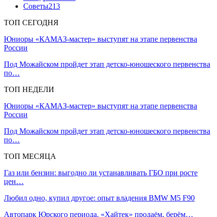
Советы
213
ТОП СЕГОДНЯ
Юниоры «КАМАЗ-мастер» выступят на этапе первенства
России
Под Можайском пройдет этап детско-юношеского первенства
по…
ТОП НЕДЕЛИ
Юниоры «КАМАЗ-мастер» выступят на этапе первенства
России
Под Можайском пройдет этап детско-юношеского первенства
по…
ТОП МЕСЯЦА
Газ или бензин: выгодно ли устанавливать ГБО при росте
цен…
Любил одно, купил другое: опыт владения BMW M5 F90
Автопарк Юрского периода. «Хайтек» продаём, берём…