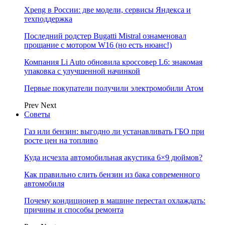
Xpeng в России: две модели, сервисы Яндекса и
техподдержка
Последний родстер Bugatti Mistral ознаменовал
прощание с мотором W16 (но есть нюанс!)
Компания Li Auto обновила кроссовер L6: знакомая
упаковка с улучшенной начинкой
Первые покупатели получили электромобили Атом
Prev
Next
Советы
Газ или бензин: выгодно ли устанавливать ГБО при
росте цен на топливо
Куда исчезла автомобильная акустика 6×9 дюймов?
Как правильно слить бензин из бака современного
автомобиля
Почему кондиционер в машине перестал охлаждать:
причины и способы ремонта