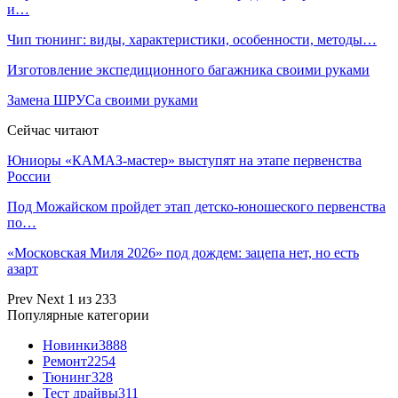
и…
Чип тюнинг: виды, характеристики, особенности, методы…
Изготовление экспедиционного багажника своими руками
Замена ШРУСа своими руками
Сейчас читают
Юниоры «КАМАЗ-мастер» выступят на этапе первенства
России
Под Можайском пройдет этап детско-юношеского первенства
по…
«Московская Миля 2026» под дождем: зацепа нет, но есть
азарт
Prev
Next
1 из 233
Популярные категории
Новинки
3888
Ремонт
2254
Тюнинг
328
Тест драйвы
311