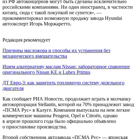
из РФ автоконцернов могут быть сделаны исключительно
российскими компаниями. Ни один иностранец, в частности
китаец, сюда с такой покупкой не сунется», —
прокомментировал возможную продажу завода Hyundai
автоэксперт Игорь Моржаретто.
Редакция рекомендует
Причины масложора и способы их устранения без
механического вмешательства
Ищем альтернативу маслам Nissan: лабораторное сравнение
оригинального Nissan KE и Lubex Primus
ДТ Евро-3: как защитить топливную систему дизельного
двигателя
Как сообщает РИА Новости, продолжает играть в молчанку
автокорпорация Stellantis, которой на 70% принадлежит завод
«ПСМА Рус» в Калуге. Компания выпускала на нем легкие
коммерческие машины Peugeot, Opel и Citroёn, однако
в апреле прошлого года было официально объявлено
о приостановке производства.
Второй собственник автозавода «ПСМА Рус» — японская