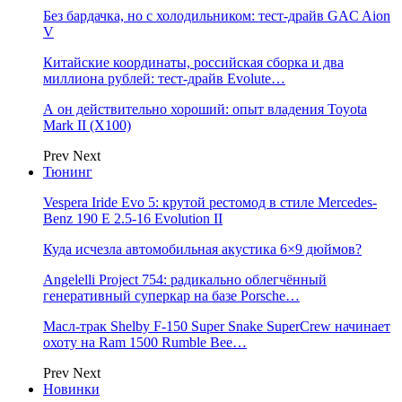
Без бардачка, но с холодильником: тест-драйв GAC Aion
V
Китайские координаты, российская сборка и два
миллиона рублей: тест-драйв Evolute…
А он действительно хороший: опыт владения Toyota
Mark II (Х100)
Prev
Next
Тюнинг
Vespera Iride Evo 5: крутой рестомод в стиле Mercedes-
Benz 190 E 2.5-16 Evolution II
Куда исчезла автомобильная акустика 6×9 дюймов?
Angelelli Project 754: радикально облегчённый
генеративный суперкар на базе Porsche…
Масл-трак Shelby F-150 Super Snake SuperCrew начинает
охоту на Ram 1500 Rumble Bee…
Prev
Next
Новинки