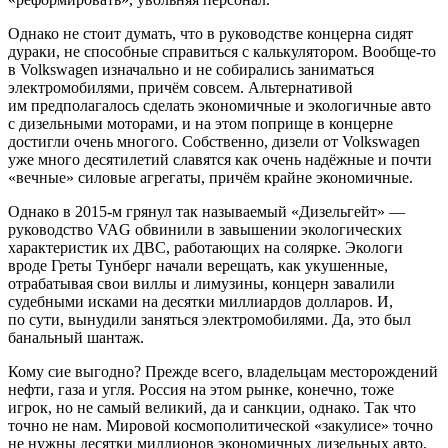
Однако не стоит думать, что в руководстве концерна сидят
дураки, не способные справиться с калькулятором. Вообще-то
в Volkswagen изначально и не собирались заниматься
электромобилями, причём совсем. Альтернативой
им предполагалось сделать экономичные и экологичные авто
с дизельными моторами, и на этом поприще в концерне
достигли очень многого. Собственно, дизели от Volkswagen
уже много десятилетий славятся как очень надёжные и почти
«вечные» силовые агрегаты, причём крайне экономичные.
Однако в 2015-м грянул так называемый «Дизельгейт» —
руководство VAG обвинили в завышении экологических
характеристик их ДВС, работающих на солярке. Экологи
вроде Греты Тунберг начали верещать, как укушенные,
отрабатывая свои виллы и лимузины, концерн завалили
судебными исками на десятки миллиардов долларов. И,
по сути, вынудили заняться электромобилями. Да, это был
банальный шантаж.
Кому сие выгодно? Прежде всего, владельцам месторождений
нефти, газа и угля. Россия на этом рынке, конечно, тоже
игрок, но не самый великий, да и санкции, однако. Так что
точно не нам. Мировой космополитической «закулисе» точно
не нужны десятки миллионов экономичных дизельных авто,