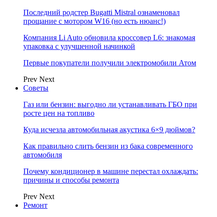
Последний родстер Bugatti Mistral ознаменовал
прощание с мотором W16 (но есть нюанс!)
Компания Li Auto обновила кроссовер L6: знакомая
упаковка с улучшенной начинкой
Первые покупатели получили электромобили Атом
Prev
Next
Советы
Газ или бензин: выгодно ли устанавливать ГБО при
росте цен на топливо
Куда исчезла автомобильная акустика 6×9 дюймов?
Как правильно слить бензин из бака современного
автомобиля
Почему кондиционер в машине перестал охлаждать:
причины и способы ремонта
Prev
Next
Ремонт