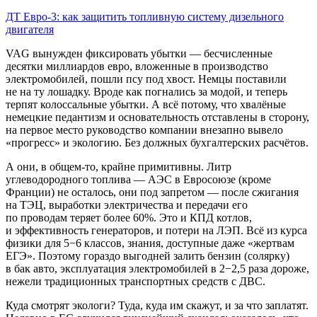
ДТ Евро-3: как защитить топливную систему дизельного
двигателя
VAG вынужден фиксировать убытки — бесчисленные
десятки миллиардов евро, вложенные в производство
электромобилей, пошли псу под хвост. Немцы поставили
не на ту лошадку. Вроде как погнались за модой, и теперь
терпят колоссальные убытки. А всё потому, что хвалёные
немецкие педантизм и основательность отставлены в сторону,
на первое место руководство компании внезапно вывело
«прогресс» и экологию. Без должных бухгалтерских расчётов.
А они, в общем-то, крайне примитивны. Литр
углеводородного топлива — АЭС в Евросоюзе (кроме
Франции) не осталось, они под запретом — после сжигания
на ТЭЦ, выработки электричества и передачи его
по проводам теряет более 60%. Это и КПД котлов,
и эффективность генераторов, и потери на ЛЭП. Всё из курса
физики для 5−6 классов, знания, доступные даже «жертвам
ЕГЭ». Поэтому гораздо выгодней залить бензин (солярку)
в бак авто, эксплуатация электромобилей в 2−2,5 раза дороже,
нежели традиционных транспортных средств с ДВС.
Куда смотрят экологи? Туда, куда им скажут, и за что заплатят.