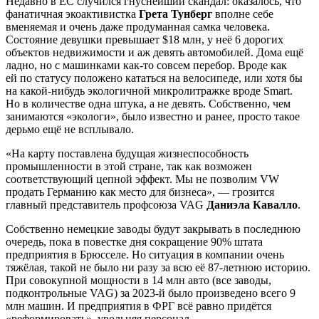
Недавно в ЕС случился гнуснейший скандал: оказалось, что
фанатичная экоактивистка
Грета Тунберг
вполне себе
вменяемая и очень даже продуманная самка человека.
Состояние девушки превышает $18 млн, у неё 6 дорогих
объектов недвижимости и аж девять автомобилей. Дома ещё
ладно, но с машинками как-то совсем перебор. Вроде как
ей по статусу положено кататься на велосипеде, или хотя бы
на какой-нибудь экологичной микролитражке вроде Smart.
Но в количестве одна штука, а не девять. Собственно, чем
занимаются «экологи», было известно и ранее, просто такое
дерьмо ещё не всплывало.
«На карту поставлена будущая жизнеспособность
промышленности в этой стране, так как возможен
соответствующий цепной эффект. Мы не позволим VW
продать Германию как место для бизнеса», — грозится
главный представитель профсоюза VAG
Даниэла Кавалло
.
Собственно немецкие заводы будут закрывать в последнюю
очередь, пока в повестке дня сокращение 90% штата
предприятия в Брюсселе. Но ситуация в компании очень
тяжёлая, такой не было ни разу за всю её 87-летнюю историю.
При совокупной мощности в 14 млн авто (все заводы,
подконтрольные VAG) за 2023-й было произведено всего 9
млн машин. И предприятия в ФРГ всё равно придётся
«реформировать», увольняя персонал.