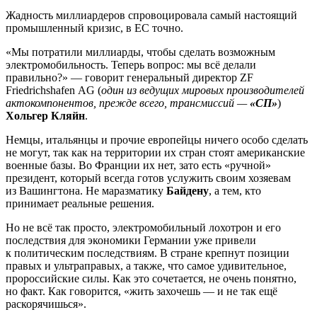
Жадность миллиардеров спровоцировала самый настоящий
промышленный кризис, в ЕС точно.
«Мы потратили миллиарды, чтобы сделать возможным
электромобильность. Теперь вопрос: мы всё делали
правильно?» — говорит генеральный директор ZF
Friedrichshafen AG (
один из ведущих мировых производителей
актокомпонентов, прежде всего, трансмиссий —
«СП»
)
Хольгер Кляйн
.
Немцы, итальянцы и прочие европейцы ничего особо сделать
не могут, так как на территории их стран стоят американские
военные базы. Во Франции их нет, зато есть «ручной»
президент, который всегда готов услужить своим хозяевам
из Вашингтона. Не маразматику
Байдену
, а тем, кто
принимает реальные решения.
Но не всё так просто, электромобильный лохотрон и его
последствия для экономики Германии уже привели
к политическим последствиям. В стране крепнут позиции
правых и ультраправых, а также, что самое удивительное,
пророссийские силы. Как это сочетается, не очень понятно,
но факт. Как говорится, «жить захочешь — и не так ещё
раскорячишься».