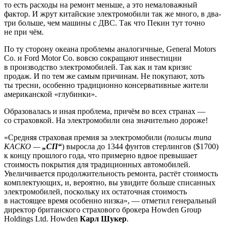
то есть расходы на ремонт меньше, а это немаловажный
фактор. И жрут китайские электромобили так же много, в два-
три больше, чем машины с ДВС. Так что Пекин тут точно
не при чём.
По ту сторону океана проблемы аналогичные, General Motors
Co. и Ford Motor Co. вовсю сокращают инвестиции
в производство электромобилей. Так как и там кризис
продаж. И по тем же самым причинам. Не покупают, хоть
ты тресни, особенно традиционно консервативные жители
американской «глубинки».
Образовалась и иная проблема, причём во всех странах —
со страховкой. На электромобили она значительно дороже!
«Средняя страховая премия за электромобили (
полисы типа
КАСКО —
„СП“
) выросла до 1344 фунтов стерлингов ($1700)
к концу прошлого года, что примерно вдвое превышает
стоимость покрытия для традиционных автомобилей.
Увеличивается продолжительность ремонта, растёт стоимость
комплектующих, и, вероятно, вы увидите больше списанных
электромобилей, поскольку их остаточная стоимость
в настоящее время особенно низка», — отметил генеральный
директор британского страхового брокера Howden Group
Holdings Ltd. Howden
Карл Шукер
.