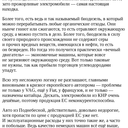
зато прожорливые электромобили — самая настоящая
находка.
Более того, есть ведь и так называемый биодизель, в который
можно перерабатывать любые органические отходы. Они
нынче гниют или сжигаются, то есть отравляют окружающую
среду, а можно пустить в дело. Более того, биодизель в силу
своего природного происхождении не содержит серы
и прочих вредных веществ, имеющихся в нефти, то есть
он безвреден. Но тогда это получится практически «вечный
двигатель» — экономичные машины, которые вовсе
не загрязняют окружающую среду. Вот только таковые
не нужны, так как прибыли торговцев углеводородами
упадут.
Всю эту несложную логику не разглашают, главными
виновными в кризисе европейского автопрома — проблемы
не только у VAG, ещё у Fiat, у французов, и не только —
назначены китайцы. Дескать, электромобили из КНР очень
дешёвые, поэтому продукция ЕС неконкурентоспособна.
Авто из Поднебесной, действительно, довольно недорогие,
хотя пропасти по цене с продукцией ЕС уже нет.
И эксплуатационные расходы у них точно такие же, а часто
и побольше. Ведь качество немецких машин всё ещё выше,