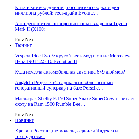
Китайские координаты, российская сборка и два
миллиона рублей: тест-драйв Evolute…
А он действительно хороший: опыт владения Toyota
Mark II (Х100)
Prev
Next
Тюнинг
Vespera Iride Evo 5: крутой рестомод в стиле Mercedes-
Benz 190 E 2.5-16 Evolution II
Куда исчезла автомобильная акустика 6×9 дюймов?
Angelelli Project 754: радикально облегчённый
генеративный суперкар на базе Porsche…
Масл-трак Shelby F-150 Super Snake SuperCrew начинает
охоту на Ram 1500 Rumble Bee…
Prev
Next
Новинки
Xpeng в России: две модели, сервисы Яндекса и
техподдержка