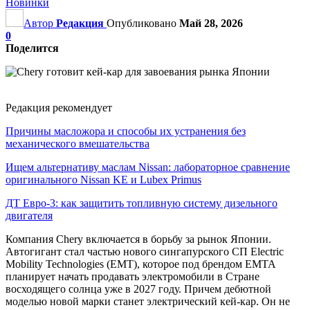
Новинки
Автор
Редакция
Опубликовано
Май 28, 2026
0
Поделится
Редакция рекомендует
Причины масложора и способы их устранения без
механического вмешательства
Ищем альтернативу маслам Nissan: лабораторное сравнение
оригинального Nissan KE и Lubex Primus
ДТ Евро-3: как защитить топливную систему дизельного
двигателя
Компания Chery включается в борьбу за рынок Японии.
Автогигант стал частью нового сингапурского СП Electric
Mobility Technologies (EMT), которое под брендом EMTA
планирует начать продавать электромобили в Стране
восходящего солнца уже в 2027 году. Причем дебютной
моделью новой марки станет электрический кей-кар. Он не