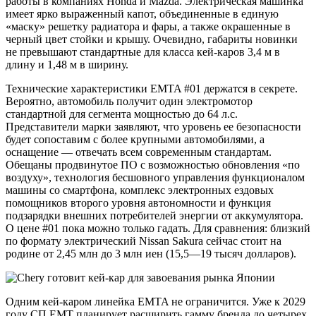
работы в компаниях Honda и Mazda. Электрическая машинка
имеет ярко выраженный капот, объединенные в единую
«маску» решетку радиатора и фары, а также окрашенные в
черный цвет стойки и крышу. Очевидно, габариты новинки
не превышают стандартные для класса кей-каров 3,4 м в
длину и 1,48 м в ширину.
Технические характеристики EMTA #01 держатся в секрете.
Вероятно, автомобиль получит один электромотор
стандартной для сегмента мощностью до 64 л.с.
Представители марки заявляют, что уровень ее безопасности
будет сопоставим с более крупными автомобилями, а
оснащение — отвечать всем современным стандартам.
Обещаны продвинутое ПО с возможностью обновления «по
воздуху», технология бесшовного управления функционалом
машины со смартфона, комплекс электронных ездовых
помощников второго уровня автономности и функция
подзарядки внешних потребителей энергии от аккумулятора.
О цене #01 пока можно только гадать. Для сравнения: близкий
по формату электрический Nissan Sakura сейчас стоит на
родине от 2,45 млн до 3 млн иен (15,5—19 тысяч долларов).
Одним кей-каром линейка EMTA не ограничится. Уже к 2029
году СП EMT планирует расширить гамму бренда до четырех