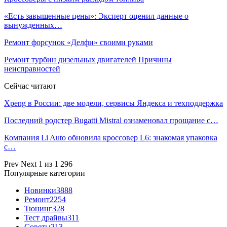
«Есть завышенные цены»: Эксперт оценил данные о
вынужденных…
Ремонт форсунок «Делфи» своими руками
Ремонт турбин дизельных двигателей Причины
неисправностей
Сейчас читают
Xpeng в России: две модели, сервисы Яндекса и техподдержка
Последний родстер Bugatti Mistral ознаменовал прощание с…
Компания Li Auto обновила кроссовер L6: знакомая упаковка
с…
Prev
Next
1 из 1 296
Популярные категории
Новинки
3888
Ремонт
2254
Тюнинг
328
Тест драйвы
311
Советы
213