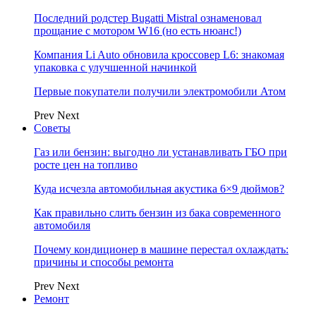
Последний родстер Bugatti Mistral ознаменовал
прощание с мотором W16 (но есть нюанс!)
Компания Li Auto обновила кроссовер L6: знакомая
упаковка с улучшенной начинкой
Первые покупатели получили электромобили Атом
Prev
Next
Советы
Газ или бензин: выгодно ли устанавливать ГБО при
росте цен на топливо
Куда исчезла автомобильная акустика 6×9 дюймов?
Как правильно слить бензин из бака современного
автомобиля
Почему кондиционер в машине перестал охлаждать:
причины и способы ремонта
Prev
Next
Ремонт