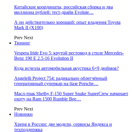
Китайские координаты, российская сборка и два
миллиона рублей: тест-драйв Evolute…
А он действительно хороший: опыт владения Toyota
Mark II (Х100)
Prev
Next
Тюнинг
Vespera Iride Evo 5: крутой рестомод в стиле Mercedes-
Benz 190 E 2.5-16 Evolution II
Куда исчезла автомобильная акустика 6×9 дюймов?
Angelelli Project 754: радикально облегчённый
генеративный суперкар на базе Porsche…
Масл-трак Shelby F-150 Super Snake SuperCrew начинает
охоту на Ram 1500 Rumble Bee…
Prev
Next
Новинки
Xpeng в России: две модели, сервисы Яндекса и
техподдержка