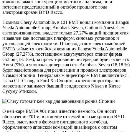
только навяжет конкуренцию местным аналогам, но и
потеснит представленный в октябре прошлого года
электромикровэн BYD Racco.
Помимо Chery Automobile, в СП EMT вошли компании Jiangsu
Yueda Automobile Group, Autobacs Seven, Gotion и Anest. Сам
автопроизводитель владеет только 27,27% акций предприятия
и заявлен как поставщик платформ, силовых установок и
управляющей электроники. Производством электромобилей
EMTA займется китайская компания Jiangsu Yueda Automobile
Group (27,27%), поставщиком аккумуляторов станет фирма
Gotion (18,18%), за проектирование интерьеров будет отвечать
Anest (9%), а японская дилерская сеть Autobacs Seven (18,18 %)
будет задействована для реализации и продажи электрокаров
в самой Японии. Генеральным директором EMT является экс-
глава СП Changan Ford Хэ Сяоцин, а кресло директора по
маркетингу занимает бывший гендиректор Nissan в Китае
Сусуму Утикоси.
О кей-каре EMTA #01 пока известно немного. Он носит
обозначение #01 и, в отличие от семейного микровэна BYD
Racco, выступает в формате пятидверного хэтчбека,
оформленного японской командой дизайнеров с опытом