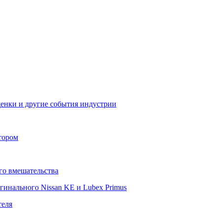
щенки и другие события индустрии
тором
го вмешательства
гинального Nissan KE и Lubex Primus
теля