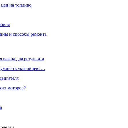
 цен на топливо
обиля
чины и способы ремонта
 важна для результата
служивать «китайцев»…
двигателя
ких моторов?
моделей