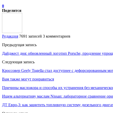
0
Поделится
Редакция
7691 записей
3 комментариев
Предыдущая запись
Дайджест дня: обновленный логотип Porsche, продление упро
Следующая запись
Кроссовер Geely Tugella стал доступнее с дефорсированным мо
Вам также могут понравиться
Причины масложора и способы их устранения без механическо
Ищем альтернативу маслам Nissan: лабораторное сравнение ори
ДТ Евро-3: как защитить топливную систему дизельного двига