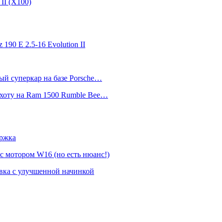
II (Х100)
 190 E 2.5-16 Evolution II
ный суперкар на базе Porsche…
 охоту на Ram 1500 Rumble Bee…
ержка
 с мотором W16 (но есть нюанс!)
овка с улучшенной начинкой