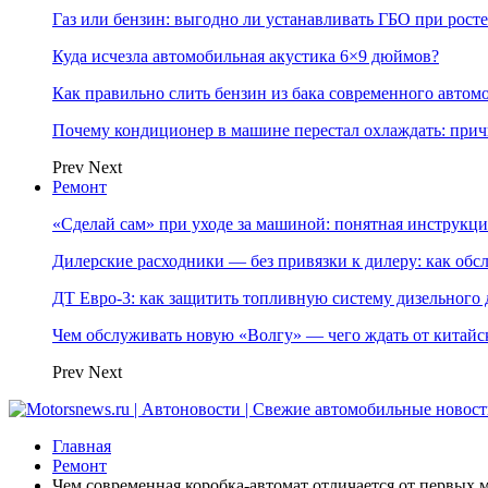
Газ или бензин: выгодно ли устанавливать ГБО при росте
Куда исчезла автомобильная акустика 6×9 дюймов?
Как правильно слить бензин из бака современного автом
Почему кондиционер в машине перестал охлаждать: при
Prev
Next
Ремонт
«Сделай сам» при уходе за машиной: понятная инструкция
Дилерские расходники — без привязки к дилеру: как об
ДТ Евро-3: как защитить топливную систему дизельного 
Чем обслуживать новую «Волгу» — чего ждать от китайс
Prev
Next
Главная
Ремонт
Чем современная коробка-автомат отличается от первых 