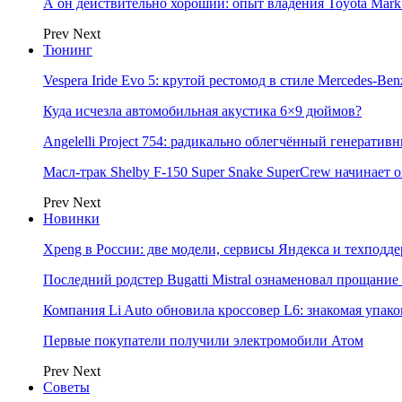
А он действительно хороший: опыт владения Toyota Mark 
Prev
Next
Тюнинг
Vespera Iride Evo 5: крутой рестомод в стиле Mercedes-Benz
Куда исчезла автомобильная акустика 6×9 дюймов?
Angelelli Project 754: радикально облегчённый генератив
Масл-трак Shelby F-150 Super Snake SuperCrew начинает
Prev
Next
Новинки
Xpeng в России: две модели, сервисы Яндекса и техподд
Последний родстер Bugatti Mistral ознаменовал прощание
Компания Li Auto обновила кроссовер L6: знакомая упак
Первые покупатели получили электромобили Атом
Prev
Next
Советы