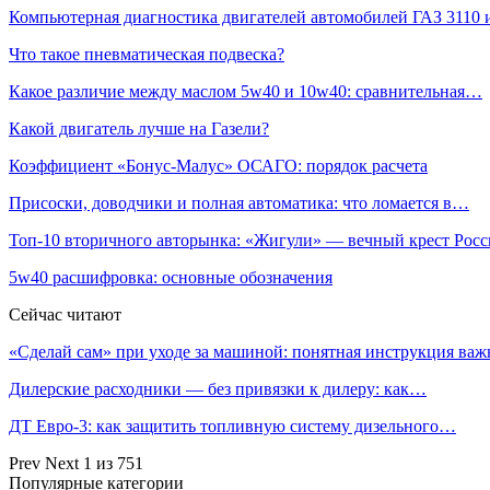
Компьютерная диагностика двигателей автомобилей ГАЗ 3110
Что такое пневматическая подвеска?
Какое различие между маслом 5w40 и 10w40: сравнительная…
Какой двигатель лучше на Газели?
Коэффициент «Бонус-Малус» ОСАГО: порядок расчета
Присоски, доводчики и полная автоматика: что ломается в…
Топ-10 вторичного авторынка: «Жигули» — вечный крест Рос
5w40 расшифровка: основные обозначения
Сейчас читают
«Сделай сам» при уходе за машиной: понятная инструкция ва
Дилерские расходники — без привязки к дилеру: как…
ДТ Евро-3: как защитить топливную систему дизельного…
Prev
Next
1 из 751
Популярные категории