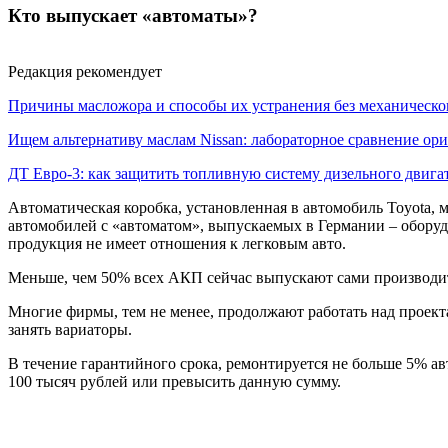
Кто выпускает «автоматы»?
Редакция рекомендует
Причины масложора и способы их устранения без механическо
Ищем альтернативу маслам Nissan: лабораторное сравнение ори
ДТ Евро-3: как защитить топливную систему дизельного двига
Автоматическая коробка, установленная в автомобиль Toyota, 
автомобилей с «автоматом», выпускаемых в Германии – оборудо
продукция не имеет отношения к легковым авто.
Меньше, чем 50% всех АКП сейчас выпускают сами производител
Многие фирмы, тем не менее, продолжают работать над проект
занять вариаторы.
В течение гарантийного срока, ремонтируется не больше 5% ав
100 тысяч рублей или превысить данную сумму.