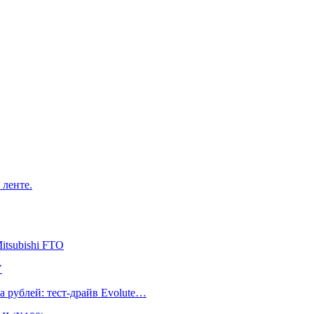
 ленте.
itsubishi FTO
V
а рублей: тест-драйв Evolute…