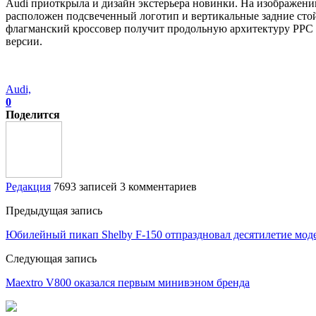
Audi приоткрыла и дизайн экстерьера новинки. На изображени
расположен подсвеченный логотип и вертикальные задние стой
флагманский кроссовер получит продольную архитектуру PPC 
версии.
Audi,
0
Поделится
Редакция
7693 записей
3 комментариев
Предыдущая запись
Юбилейный пикап Shelby F-150 отпраздновал десятилетие мод
Следующая запись
Maextro V800 оказался первым минивэном бренда