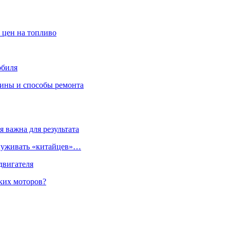
 цен на топливо
обиля
чины и способы ремонта
 важна для результата
служивать «китайцев»…
двигателя
ких моторов?