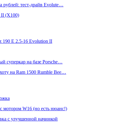
а рублей: тест-драйв Evolute…
II (Х100)
 190 E 2.5-16 Evolution II
ный суперкар на базе Porsche…
 охоту на Ram 1500 Rumble Bee…
ержка
 с мотором W16 (но есть нюанс!)
овка с улучшенной начинкой