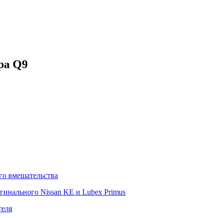
ра Q9
го вмешательства
гинального Nissan KE и Lubex Primus
теля