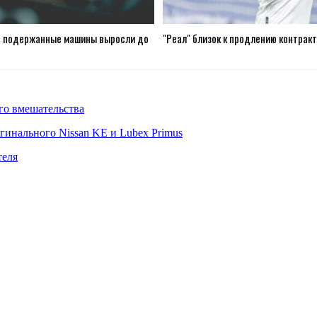
а подержанные машины выросли до
"Реал" близок к продлению контрак
го вмешательства
гинального Nissan KE и Lubex Primus
теля