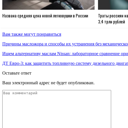
Названа средняя цена новой легковушки в России
Траты россиян н
3,4 трлн рублей
Вам также могут понравиться
Причины масложора и способы их устранения без механическо
Ищем альтернативу маслам Nissan: лабораторное сравнение ори
ДТ Евро-3: как защитить топливную систему дизельного двига
Оставьте ответ
Ваш электронный адрес не будет опубликован.