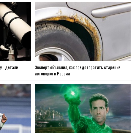
у - детали
Эксперт объяснил, как предотвратить старение
автопарка в России