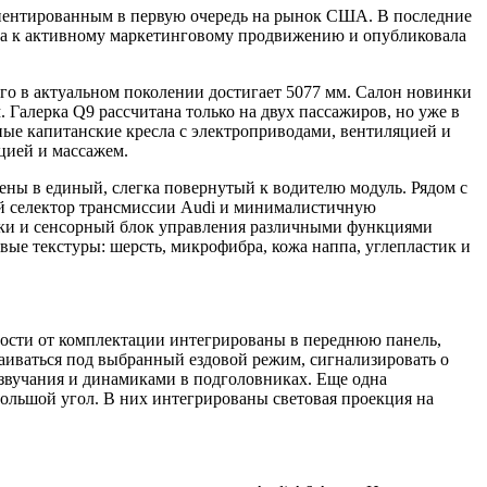
риентированным в первую очередь на рынок США. В последние
ила к активному маркетинговому продвижению и опубликовала
ого в актуальном поколении достигает 5077 мм. Салон новинки
Галерка Q9 рассчитана только на двух пассажиров, но уже в
ные капитанские кресла с электроприводами, вентиляцией и
цией и массажем.
ны в единый, слегка повернутый к водителю модуль. Рядом с
ой селектор трансмиссии Audi и минималистичную
ики и сенсорный блок управления различными функциями
вые текстуры: шерсть, микрофибра, кожа наппа, углепластик и
мости от комплектации интегрированы в переднюю панель,
аиваться под выбранный ездовой режим, сигнализировать о
D-звучания и динамиками в подголовниках. Еще одна
ольшой угол. В них интегрированы световая проекция на