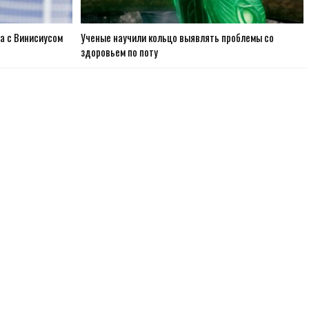
та с Винисиусом
Ученые научили кольцо выявлять проблемы со
здоровьем по поту