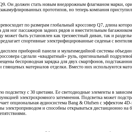
а Q9. Он должен стать новым внедорожным флагманом марки, о
е закамуфлированных прототипов, но теперь компания приступ
превосходит по размерам глобальный кроссовер Q7, длина котор
для ног пассажиров задних рядов и вместительным багажником. 
у может быть установлен как трехместный диван, так и раздель
предлагает спортивные электрифицированные сиденья с вентиля
 дисплеи приборной панели и мультимедийной системы объедине
 кроссовера сделали «квадратный» руль, оригинальный подрулев
мещены беспроводная зарядка для двух смартфонов, подстаканн
 и глянцевых материалов отделки. Вместо них используются мато
ю подсветку с 30 цветами. Ее светодиодные элементы в зависи
функцией электрохромного затемнения. Подсветка может подстр
вечает опциональная аудиосистема Bang & Olufsen с эффектом 4
ны электроприводом и способны открываться дистанционно на б
репятствиями.