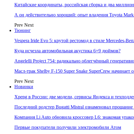
Китайские координаты, российская сборка и два миллион
А он действительно хороший: опыт владения Toyota Mark 
Prev
Next
Тюнинг
Vespera Iride Evo 5: крутой рестомод в стиле Mercedes-Benz
Куда исчезла автомобильная акустика 6×9 дюймов?
Angelelli Project 754: радикально облегчённый генератив
Масл-трак Shelby F-150 Super Snake SuperCrew начинает
Prev
Next
Новинки
Xpeng в России: две модели, сервисы Яндекса и техподд
Последний родстер Bugatti Mistral ознаменовал прощание
Компания Li Auto обновила кроссовер L6: знакомая упак
Первые покупатели получили электромобили Атом