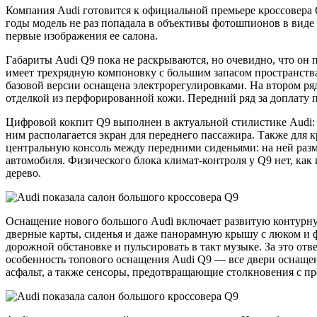
Компания Audi готовится к официальной премьере кроссовер
годы модель не раз попадала в объективы фотошпионов в вид
первые изображения ее салона.
Габариты Audi Q9 пока не раскрываются, но очевидно, что он 
имеет трехрядную компоновку с большим запасом пространства 
базовой версии оснащена электрорегулировками. На втором ряд
отделкой из перфорированной кожи. Передний ряд за доплату 
Цифровой кокпит Q9 выполнен в актуальной стилистике Audi:
ним располагается экран для переднего пассажира. Также для
центральную консоль между передними сиденьями: на ней раз
автомобиля. Физического блока климат-контроля у Q9 нет, как
дерево.
Оснащение нового большого Audi включает развитую контурну
дверные карты, сиденья и даже панорамную крышу с люком и 
дорожной обстановке и пульсировать в такт музыке. За это от
особенность топового оснащения Audi Q9 — все двери оснаще
асфальт, а также сенсоры, предотвращающие столкновения с п