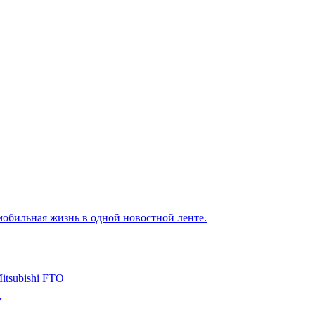
омобильная жизнь в одной новостной ленте.
itsubishi FTO
V