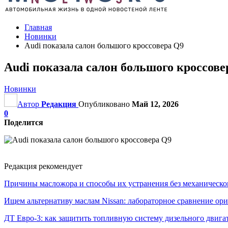
Главная
Новинки
Audi показала салон большого кроссовера Q9
Audi показала салон большого кроссове
Новинки
Автор
Редакция
Опубликовано
Май 12, 2026
0
Поделится
Редакция рекомендует
Причины масложора и способы их устранения без механическо
Ищем альтернативу маслам Nissan: лабораторное сравнение ори
ДТ Евро-3: как защитить топливную систему дизельного двига