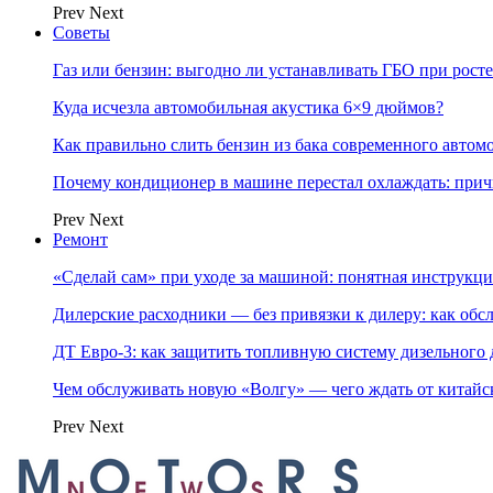
Prev
Next
Советы
Газ или бензин: выгодно ли устанавливать ГБО при росте
Куда исчезла автомобильная акустика 6×9 дюймов?
Как правильно слить бензин из бака современного автом
Почему кондиционер в машине перестал охлаждать: при
Prev
Next
Ремонт
«Сделай сам» при уходе за машиной: понятная инструкция
Дилерские расходники — без привязки к дилеру: как об
ДТ Евро-3: как защитить топливную систему дизельного 
Чем обслуживать новую «Волгу» — чего ждать от китайс
Prev
Next