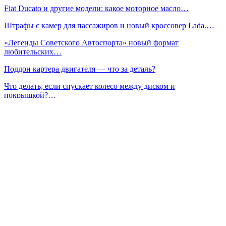
Fiat Ducato и другие модели: какое моторное масло…
Штрафы с камер для пассажиров и новый кроссовер Lada.…
«Легенды Советского Автоспорта» новый формат
любительских…
Поддон картера двигателя — что за деталь?
Что делать, если спускает колесо между диском и
покрышкой?…
Краскопульт электрический быстрая и легкая покраска…
Самостоятельная частичная разборка двигателя авто в
процессе…
Сейчас читают
Газ или бензин: выгодно ли устанавливать ГБО при росте
цен…
Куда исчезла автомобильная акустика 6×9 дюймов?
Как правильно слить бензин из бака современного
автомобиля