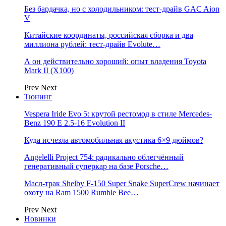
Без бардачка, но с холодильником: тест-драйв GAC Aion
V
Китайские координаты, российская сборка и два
миллиона рублей: тест-драйв Evolute…
А он действительно хороший: опыт владения Toyota
Mark II (Х100)
Prev
Next
Тюнинг
Vespera Iride Evo 5: крутой рестомод в стиле Mercedes-
Benz 190 E 2.5-16 Evolution II
Куда исчезла автомобильная акустика 6×9 дюймов?
Angelelli Project 754: радикально облегчённый
генеративный суперкар на базе Porsche…
Масл-трак Shelby F-150 Super Snake SuperCrew начинает
охоту на Ram 1500 Rumble Bee…
Prev
Next
Новинки