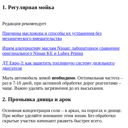
1. Регулярная мойка
Редакция рекомендует
Причины масложора и способы их устранения без
механического вмешательства
Ищем альтернативу маслам Nissan: лабораторное сравнение
оригинального Nissan KE и Lubex Primus
ДТ Евро-3: как защитить топливную систему дизельного
двигателя
Мыть автомобиль зимой
необходимо
. Оптимальная частота –
раз в 7-10 дней, при активной обработке дорог реагентами –
чаще. Важно удалять загрязнения до их высыхания.
2. Промывка днища и арок
Основная концентрация соли – в арках, на порогах и днище.
При мойке уделяйте внимание этим зонам. Без обработки
скрытые участки начинают ржаветь быстрее всего.