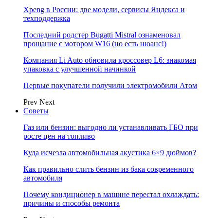
Xpeng в России: две модели, сервисы Яндекса и
техподдержка
Последний родстер Bugatti Mistral ознаменовал
прощание с мотором W16 (но есть нюанс!)
Компания Li Auto обновила кроссовер L6: знакомая
упаковка с улучшенной начинкой
Первые покупатели получили электромобили Атом
Prev
Next
Советы
Газ или бензин: выгодно ли устанавливать ГБО при
росте цен на топливо
Куда исчезла автомобильная акустика 6×9 дюймов?
Как правильно слить бензин из бака современного
автомобиля
Почему кондиционер в машине перестал охлаждать:
причины и способы ремонта