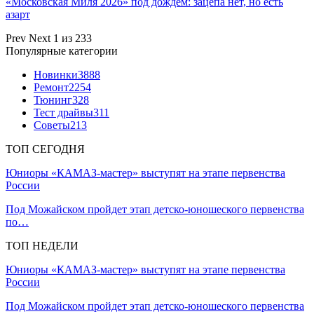
Toyota освежила кроссоверы Yaris Cross GR Sport
и Harrier
Популярные новости:
Выбираем светодиодные фары ближнего и дальнего света
Простые движения: 5 правил покупки моторного масла,
которые…
Передовое детектирование и съемка: обзор комбо-
устройства…
По ком стучат гидрокомпенсаторы
Замена салонного фильтра на Мазде 3 своими руками
Экология не прокатила. Ставка на электромобили оказалась…
На «Нижегородском кольце» прошёл второй этап
международной…