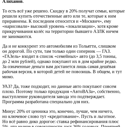
Алиханов
.
То есть всё уже решено. Скидку в 20% получат семьи, которые
решили купить отечественные авто или те, которые к ним
приравнены. К последним относится и «Москвич», ему
«нарисовали» высокий уровень «локализации», хотя кроме
прикручивания колёс на территории бывшего АЗЛК ничем
не занимаются.
Да и не конкурент это автомобилям из Тольятти, слишком
он дорогой. По сути, там только один соперник — ГАЗ.
«ГАЗель» входит в список «семейных» авто (до 3,5 тонны,
до 2 млн рублей), однако покупают их в дом крайне редко.
За означенные деньги вам достанется лишь самая дешёвая
рабочая версия, в которой детей не повозишь. В общем, и тут
мимо.
УАЗ? Да, тоже подходит, но данные авто покупают совсем
плохо. Поэтому только продукция «АвтоВАЗа», собственно,
выступление руководителя завода это подтверждает.
Программа разработана специально для них.
Минус 20% от ценника это, конечно, лучше, чем ничего,
но ключевое слово тут «кредитование». Пусть и льготное.
Но всё равно дико дорогое: ставка рефинансирования плюс
5%, что нынче в совокупности даст 26% годовых. Приятней,