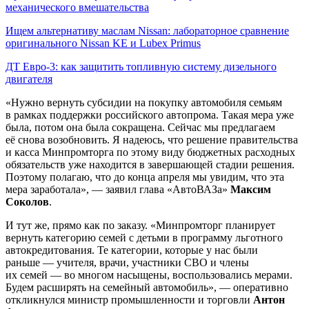
механического вмешательства
Ищем альтернативу маслам Nissan: лабораторное сравнение
оригинального Nissan KE и Lubex Primus
ДТ Евро-3: как защитить топливную систему дизельного
двигателя
«Нужно вернуть субсидии на покупку автомобиля семьям
в рамках поддержки российского автопрома. Такая мера уже
была, потом она была сокращена. Сейчас мы предлагаем
её снова возобновить. Я надеюсь, что решение правительства
и касса Минпромторга по этому виду бюджетных расходных
обязательств уже находится в завершающей стадии решения.
Поэтому полагаю, что до конца апреля мы увидим, что эта
мера заработала», — заявил глава «АвтоВАЗа»
Максим
Соколов
.
И тут же, прямо как по заказу. «Минпромторг планирует
вернуть категорию семей с детьми в программу льготного
автокредитования. Те категории, которые у нас были
раньше — учителя, врачи, участники СВО и члены
их семей — во многом насыщены, воспользовались мерами.
Будем расширять на семейный автомобиль», — оперативно
откликнулся министр промышленности и торговли
Антон