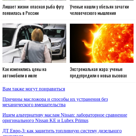
Лишает жизни: опасная рыба фугу
Ученые нашли у обезьян зачатки
появилась в России
человеческого мышления
Как изменились цены на
Экстремальная жара: ученые
автомобили в июле
предупредили о новых вызовах
Вам также могут понравиться
Причины масложора и способы их устранения без
механического вмешательства
Ищем альтернативу маслам Nissan: лабораторное сравнение
оригинального Nissan KE и Lubex Primus
ДТ Евро-3: как защитить топливную систему дизельного