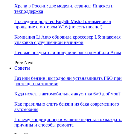
Xpeng в России: две модели, сервисы Яндекса и
техподдержка
Последний родстер Bugatti Mistral ознаменовал
прощание с мотором W16 (но есть нюанс!)
Компания Li Auto обновила кроссовер L6: знакомая
упаковка с улучшенной начинкой
Первые покупатели получили электромобили Атом
Prev
Next
Советы
Газ или бензин: выгодно ли устанавливать ГБО при
росте цен на топливо
Куда исчезла автомобильная акустика 6×9 дюймов?
Как правильно слить бензин из бака современного
автомобиля
Почему кондиционер в машине перестал охлаждать:
причины и способы ремонта