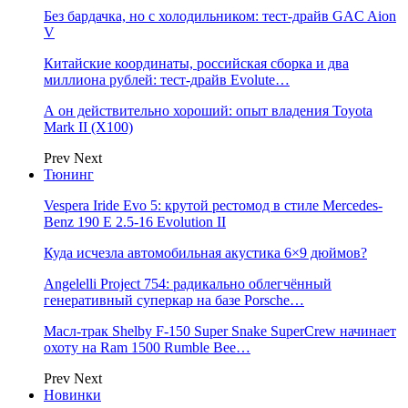
Без бардачка, но с холодильником: тест-драйв GAC Aion
V
Китайские координаты, российская сборка и два
миллиона рублей: тест-драйв Evolute…
А он действительно хороший: опыт владения Toyota
Mark II (Х100)
Prev
Next
Тюнинг
Vespera Iride Evo 5: крутой рестомод в стиле Mercedes-
Benz 190 E 2.5-16 Evolution II
Куда исчезла автомобильная акустика 6×9 дюймов?
Angelelli Project 754: радикально облегчённый
генеративный суперкар на базе Porsche…
Масл-трак Shelby F-150 Super Snake SuperCrew начинает
охоту на Ram 1500 Rumble Bee…
Prev
Next
Новинки