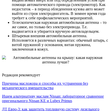
выдвигаемых вверх или под определенным углом при
помощи автоматического привода (электромотор). Как
недостаток – в период обледенения кузова авто может
выйти из строя электродвигатель. В зимнее время года
требует к себе профилактических мероприятий.
Телескопическая наружная автомобильная антенна – то
же самое, но только без электропривода. Т.е.
выдвигается и убирается вручную автовладельцем.
Штыревая внешняя автомобильная антенна.
Исполняется в различных вариантах: обычный штырь, с
витой пружиной у основания, витая пружина,
заключенная в кожух.
Редакция рекомендует
Причины масложора и способы их устранения без
механического вмешательства
Ищем альтернативу маслам Nissan: лабораторное сравнение
оригинального Nissan KE и Lubex Primus
ДТ Евро-3: как защитить топливную систему дизельного