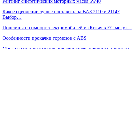
Рейтинг синтетических моторных масел 5w40
Какое сцепление лучше поставить на ВАЗ 2110 и 2114?
Выбор…
Пошлины на импорт электромобилей из Китая в ЕС могут…
Особенности прокачки тормозов с ABS
Масло в системе охлаждения двигателя: причины и методы…
Выбор шпаклевки для кузовного ремонта автомобиля
Силовые агрегаты 3S-GE Toyota: совершенство и надежность
Сейчас читают
«Сделай сам» при уходе за машиной: понятная инструкция
важна…
Дилерские расходники — без привязки к дилеру: как…
ДТ Евро-3: как защитить топливную систему дизельного…
Prev
Next
1 из 751
Популярные категории