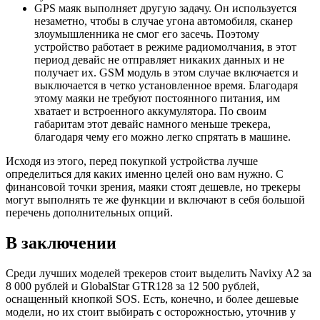
GPS маяк выполняет другую задачу. Он используется
незаметно, чтобы в случае угона автомобиля, сканер
злоумышленника не смог его засечь. Поэтому
устройство работает в режиме радиомолчания, в этот
период девайс не отправляет никаких данных и не
получает их. GSM модуль в этом случае включается и
выключается в четко установленное время. Благодаря
этому маяки не требуют постоянного питания, им
хватает и встроенного аккумулятора. По своим
габаритам этот девайс намного меньше трекера,
благодаря чему его можно легко спрятать в машине.
Исходя из этого, перед покупкой устройства лучше
определиться для каких именно целей оно вам нужно. С
финансовой точки зрения, маяки стоят дешевле, но трекеры
могут выполнять те же функции и включают в себя большой
перечень дополнительных опций.
В заключении
Среди лучших моделей трекеров стоит выделить Navixy A2 за
8 000 рублей и GlobalStar GTR128 за 12 500 рублей,
оснащенный кнопкой SOS. Есть, конечно, и более дешевые
модели, но их стоит выбирать с осторожностью, уточнив у