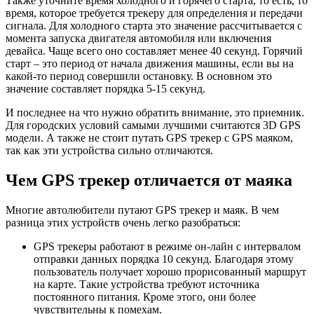
Также уточните время холодного и горячего старта, то есть, то
время, которое требуется трекеру для определения и передачи
сигнала. Для холодного старта это значение рассчитывается с
момента запуска двигателя автомобиля или включения
девайса. Чаще всего оно составляет менее 40 секунд. Горячий
старт – это период от начала движения машины, если вы на
какой-то период совершили остановку. В основном это
значение составляет порядка 5-15 секунд.
И последнее на что нужно обратить внимание, это приемник.
Для городских условий самыми лучшими считаются 3D GPS
модели. А также не стоит путать GPS трекер с GPS маяком,
так как эти устройства сильно отличаются.
Чем GPS трекер отличается от маяка
Многие автолюбители путают GPS трекер и маяк. В чем
разница этих устройств очень легко разобраться:
GPS трекеры работают в режиме он-лайн с интервалом
отправки данных порядка 10 секунд. Благодаря этому
пользователь получает хорошо прорисованный маршрут
на карте. Такие устройства требуют источника
постоянного питания. Кроме этого, они более
чувствительны к помехам.