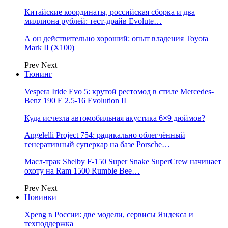
Китайские координаты, российская сборка и два
миллиона рублей: тест-драйв Evolute…
А он действительно хороший: опыт владения Toyota
Mark II (Х100)
Prev
Next
Тюнинг
Vespera Iride Evo 5: крутой рестомод в стиле Mercedes-
Benz 190 E 2.5-16 Evolution II
Куда исчезла автомобильная акустика 6×9 дюймов?
Angelelli Project 754: радикально облегчённый
генеративный суперкар на базе Porsche…
Масл-трак Shelby F-150 Super Snake SuperCrew начинает
охоту на Ram 1500 Rumble Bee…
Prev
Next
Новинки
Xpeng в России: две модели, сервисы Яндекса и
техподдержка