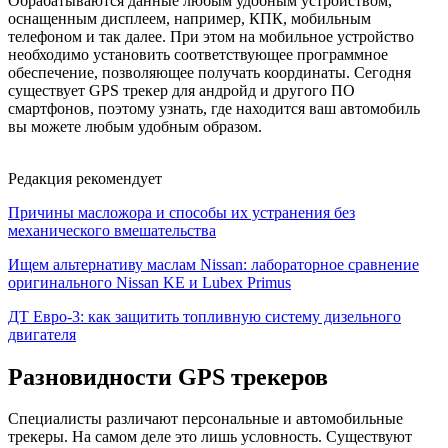
Обрабатываются данные любым удобным устройством,
оснащенным дисплеем, например, КПК, мобильным
телефоном и так далее. При этом на мобильное устройство
необходимо установить соответствующее программное
обеспечение, позволяющее получать координаты. Сегодня
существует GPS трекер для андройд и другого ПО
смартфонов, поэтому узнать, где находится ваш автомобиль
вы можете любым удобным образом.
Редакция рекомендует
Причины масложора и способы их устранения без
механического вмешательства
Ищем альтернативу маслам Nissan: лабораторное сравнение
оригинального Nissan KE и Lubex Primus
ДТ Евро-3: как защитить топливную систему дизельного
двигателя
Разновидности GPS трекеров
Специалисты различают персональные и автомобильные
трекеры. На самом деле это лишь условность. Существуют