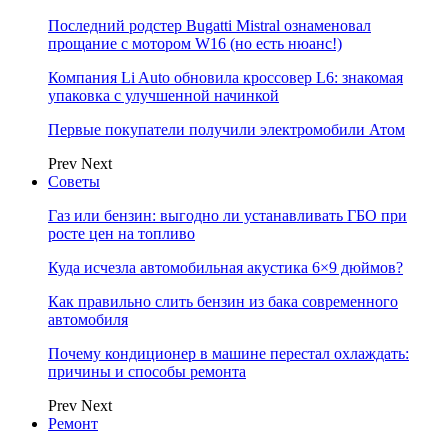
Последний родстер Bugatti Mistral ознаменовал
прощание с мотором W16 (но есть нюанс!)
Компания Li Auto обновила кроссовер L6: знакомая
упаковка с улучшенной начинкой
Первые покупатели получили электромобили Атом
Prev
Next
Советы
Газ или бензин: выгодно ли устанавливать ГБО при
росте цен на топливо
Куда исчезла автомобильная акустика 6×9 дюймов?
Как правильно слить бензин из бака современного
автомобиля
Почему кондиционер в машине перестал охлаждать:
причины и способы ремонта
Prev
Next
Ремонт